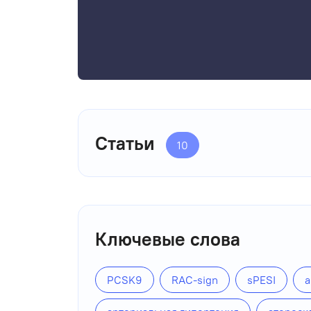
Статьи
10
Ключевые слова
PCSK9
RAC-sign
sPESI
а