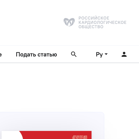
е
Подать статью
Ру