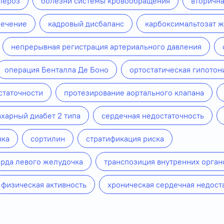
лероз
болезни системы кровообращения
вторичн
печение
кадровый дисбаланс
карбоксимальтозат 
непрерывная регистрация артериального давления
операция Бенталла Де Боно
ортостатическая гипотон
статочности
протезирование аортального клапана
ахарный диабет 2 типа
сердечная недостаточность
чка
сортилин
стратификация риска
рда левого желудочка
транспозиция внутренних орган
физическая активность
хроническая сердечная недост