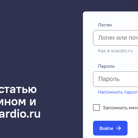
Логин
Как в scardio.ru
Пароль
статью
Напомнить парол
ином и
Запомнить мен
ardio.ru
Войти