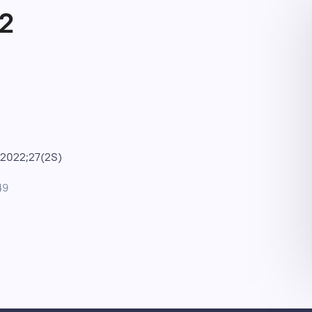
S2
2022;27(2S)
49