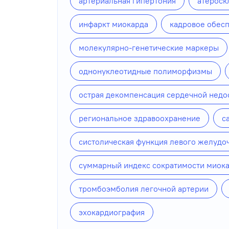
артериальная гипертония
атероск
инфаркт миокарда
кадровое обес
молекулярно-генетические маркеры
однонуклеотидные полиморфизмы
острая декомпенсация сердечной недо
региональное здравоохранение
с
систолическая функция левого желудо
суммарный индекс сократимости миока
тромбоэмболия легочной артерии
эхокардиография