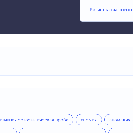
Регистрация новог
ктивная ортостатическая проба
анемия
аномалия 