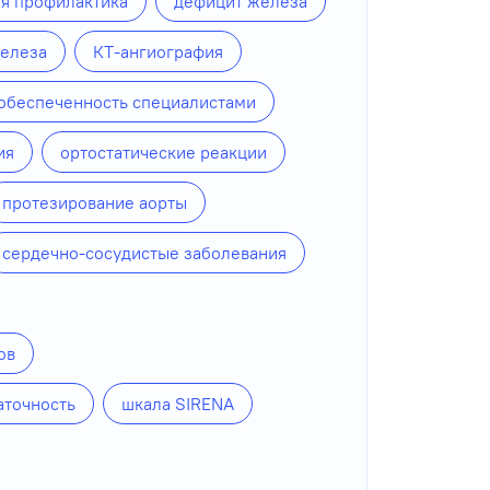
ая профилактика
дефицит железа
железа
КТ-ангиография
обеспеченность специалистами
ия
ортостатические реакции
протезирование аорты
сердечно-сосудистые заболевания
ов
аточность
шкала SIRENA