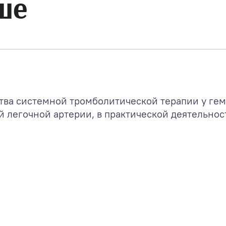
ше
тва системной тромболитической терапии у ге
 легочной артерии, в практической деятельност