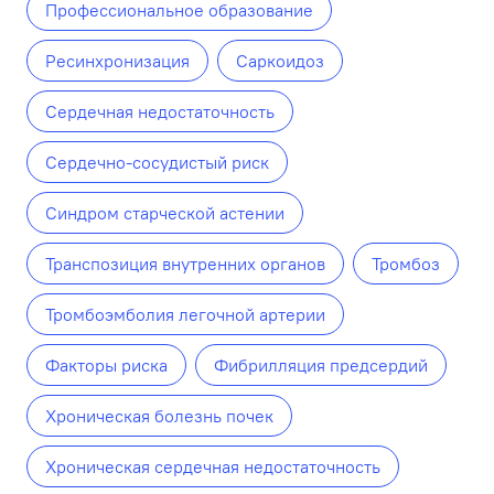
Профессиональное образование
Ресинхронизация
Саркоидоз
Сердечная недостаточность
Сердечно-сосудистый риск
Синдром старческой астении
Транспозиция внутренних органов
Тромбоз
Тромбоэмболия легочной артерии
Факторы риска
Фибрилляция предсердий
Хроническая болезнь почек
Хроническая сердечная недостаточность