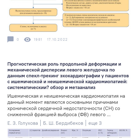
0
1981
17.10.2022
Прогностическая роль продольной деформации и
механической дисперсии левого желудочка по
данным спекл-трекинг эхокардиографии у пациентов
с ишемической и неишемической кардиомиопатией:
систематическии? обзор и метаанализ
Ишемическая и неишемическая кардиомиопатия на
данный момент являются основными причинами
хронической сердечной недостаточности (СН) со
сниженной фракцией выброса (ФВ) левого ...
Е. З. Голухова
Б. Ш. Бердибеков
еще 3