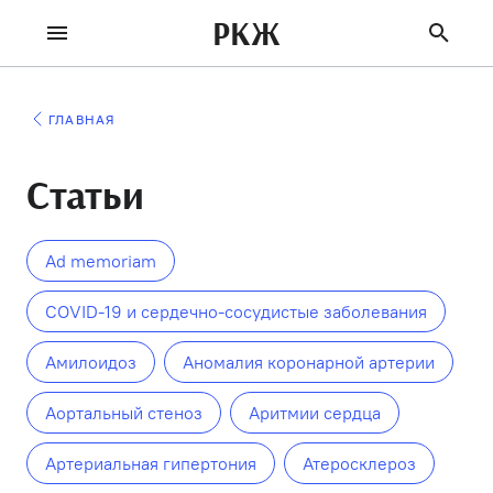
РКЖ
ГЛАВНАЯ
Статьи
Ad memoriam
COVID-19 и сердечно-сосудистые заболевания
Амилоидоз
Аномалия коронарной артерии
Аортальный стеноз
Аритмии сердца
Артериальная гипертония
Атеросклероз