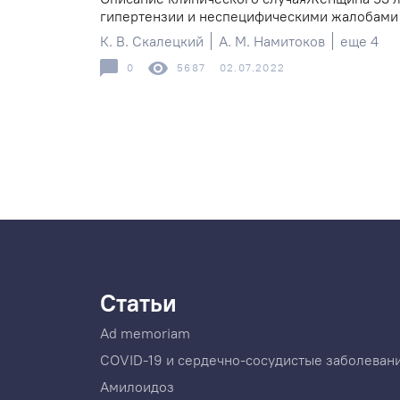
гипертензии и неспецифическими жалобами на
К. В. Скалецкий
А. М. Намитоков
еще 4
0
5687
02.07.2022
Статьи
Ad memoriam
COVID-19 и сердечно-сосудистые заболеван
Амилоидоз