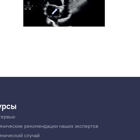
урсы
тервью
инические рекомендации наших экспертов
инический случай