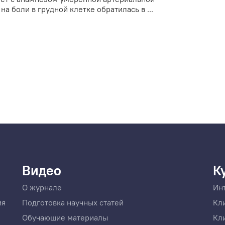
 боли в грудной клетке обратилась в ...
Видео
К
О журнале
Ин
ия
Подготовка научных статей
Кл
Обучающие материалы
Кл