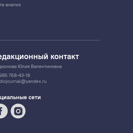
та-анализ
едакционный контакт
дионова Юлия Валентиновна
985 768-43-18
diojournal@yandex.ru
циальные сети