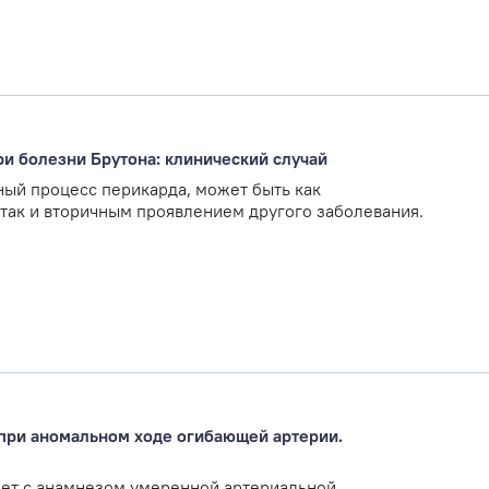
и болезни Брутона: клинический случай
ный процесс перикарда, может быть как
так и вторичным проявлением другого заболевания.
при аномальном ходе огибающей артерии.
ет с анамнезом умеренной артериальной