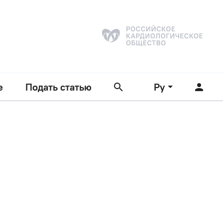
е
Подать статью
Ру