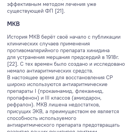
эффективным методом лечения уже
существующей ФП [21].
МКВ
История МКВ берёт своё начало с публикации
клинических случаев применения
противомалярийного препарата хинидина
для устранения мерцания предсердий в 1918г.
[22]. С тех времен было создано и исследовано
немало антиаритмических средств.
В настоящее время для восстановления СР
широко используются антиаритмические
препараты I (прокаинамид, флекаинид,
пропафенон) и III классов (амиодарон,
рефралон). МКВ лишена недостатков,
присущих ЭКВ, а преимуществом ее является
способность используемого
антиаритмического препарата предотвращать
развитие ранних рецидивов аритмии