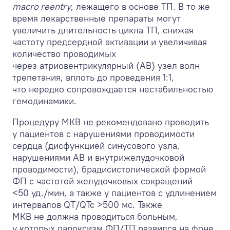
macro reentry
, лежащего в основе ТП. В то же
время лекарственные препараты могут
увеличить длительность цикла ТП, снижая
частоту предсердной активации и увеличивая
количество проводимых
через атриовентрикулярный (АВ) узел волн
трепетания, вплоть до проведения 1:1,
что нередко сопровождается нестабильностью
гемодинамики.
Процедуру МКВ не рекомендовано проводить
у пациентов с нарушениями проводимости
сердца (дисфункцией синусового узла,
нарушениями АВ и внутрижелудочковой
проводимости), брадисистолической формой
ФП с частотой желудочковых сокращений
<50 уд./мин, а также у пациентов с удлинением
интервалов QT/QTc >500 мс. Также
МКВ не должна проводиться больным,
у которых пароксизм ФП/ТП развился на фоне