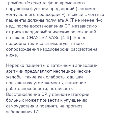
тромбов
de novo
на фоне временного
нарушения функции предсердий (феномен
«оглушенного предсердия»), в связи с чем все
пациенты должны получать АКТ не менее 4-х
нед. после восстановления СР, независимо
от риска кардиоэмболических осложнений
по шкале CHA
2
DS
2
-VASc [4-6]. Более
подробно тактика антикоагулянтного
сопровождения кардиоверсии рассмотрена
ниже.
Нередко пациенты с затяжными эпизодами
аритмии предъявляют неспецифические
жалобы, такие как слабость, одышка,
повышенная утомляемость, снижение
работоспособности, потливость.
Восстановление СР у данной категории
больных может привести к улучшению
самочувствия и повлиять на прогноз
заболевания [7].