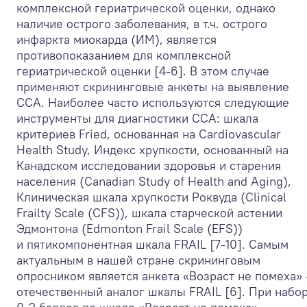
комплексной гериатрической оценки, однако
наличие острого заболевания, в т.ч. острого
инфаркта миокарда (ИМ), является
противопоказанием для комплексной
гериатрической оценки [4-6]. В этом случае
применяют скрининговые анкеты на выявление
ССА. Наиболее часто используются следующие
инструменты для диагностики ССА: шкала
критериев Fried, основанная на Cardiovascular
Health Study, Индекс хрупкости, основанный на
Канадском исследовании здоровья и старения
населения (Canadian Study of Health and Aging),
Клиническая шкала хрупкости Роквуда (Clinical
Frailty Scale (CFS)), шкала старческой астении
Эдмонтона (Edmonton Frail Scale (EFS))
и пятикомпонентная шкала FRAIL [7-10]. Самым
актуальным в нашей стране скрининговым
опросником является анкета «Возраст не помеха»
отечественный аналог шкалы FRAIL [6]. При набо