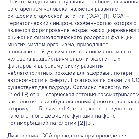
При этом одной из актуальных проблем, связанны
со старением человека, является развитие
синдрома старческой астении (ССА) [1]. ССА —
гериатрический синдром, особенностью которого
является формирование возраст-ассоциированног
снижения физиологического резерва и функций
многих систем организма, приводящее
к повышенной уязвимости организма пожилого
человека воздействиям эндо- и экзогенных
факторов и высокому риску развития
неблагоприятных исходов для здоровья, потери
автономности и смерти. По этиологии развития С
существует два подхода. Согласно первому, по
Fried LP, et al., старческая астения рассматриваетс
как генетически обусловленный фенотип, согласн
второму, по Rockwood K, et al., как совокупность
накопленного дефицита функций на фоне
полиморбидной патологии [2][3].
Диагностика ССА проводится при проведении