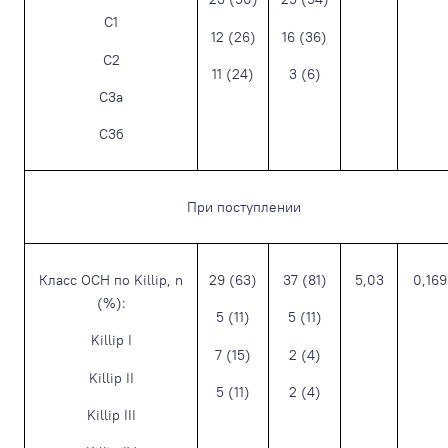
С1
12 (26)
16 (36)
С2
11 (24)
3 (6)
С3а
С3б
При поступлении
Класс ОСН по Killip, n
29 (63)
37 (81)
5,03
0,169
(%):
5 (11)
5 (11)
Killip I
7 (15)
2 (4)
Killip II
5 (11)
2 (4)
Killip III