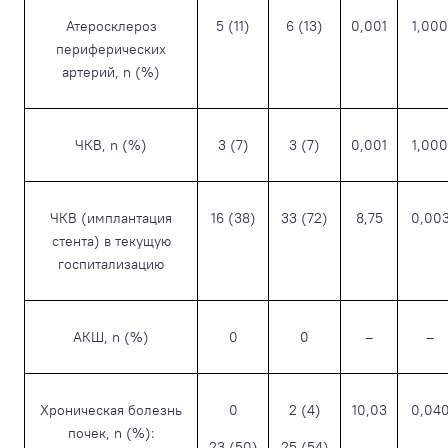
Атеросклероз
5 (11)
6 (13)
0,001
1,000
периферических
артерий, n (%)
ЧКВ, n (%)
3 (7)
3 (7)
0,001
1,000
ЧКВ (имплантация
16 (38)
33 (72)
8,75
0,00
стента) в текущую
госпитализацию
АКШ, n (%)
0
0
–
–
Хроническая болезнь
0
2 (4)
10,03
0,04
почек, n (%):
23 (50)
25 (54)