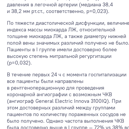
давления в легочной артерии (медиана 38,4
и 38,2 мм рт.ст., соответственно, p=0,023).
По тяжести диастолической дисфункции, величин
индекса массы миокарда ЛЖ, относительной
толщине миокарда ЛЖ, а также диаметру нижней
полой вены значимых различий получено не было
Пациенты в I группе имели достоверно более
высокую степень митральной регургитации
(p=0,032).
В течение первых 24 ч с момента госпитализации
все пациенты были направлены
в рентгеноперационную для проведения
коронарной ангиографии с возможным ЧКВ
(ангиограф General Electric Innova 3100IQ). При
этом достоверных различий между группами
пациентов по количеству пораженных сосудов не
было получено. Однако частота выполнения ЧКВ
была достоверно выше в I группе — 72% vs 38% в