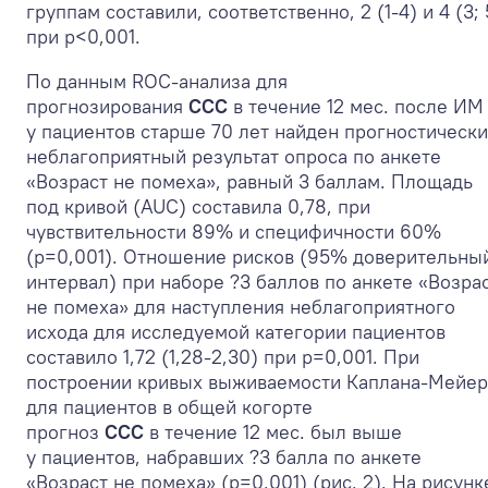
группам составили, соответственно, 2 (1-4) и 4 (3; 
при p<0,001.
По данным ROC-анализа для
прогнозирования
ССС
в течение 12 мес. после ИМ
у пациентов старше 70 лет найден прогностическ
неблагоприятный результат опроса по анкете
«Возраст не помеха», равный 3 баллам. Площадь
под кривой (AUC) составила 0,78, при
чувствительности 89% и специфичности 60%
(p=0,001). Отношение рисков (95% доверительны
интервал) при наборе ?3 баллов по анкете «Возра
не помеха» для наступления неблагоприятного
исхода для исследуемой категории пациентов
составило 1,72 (1,28-2,30) при p=0,001. При
построении кривых выживаемости Каплана-Мейер
для пациентов в общей когорте
прогноз
ССС
в течение 12 мес. был выше
у пациентов, набравших ?3 балла по анкете
«Возраст не помеха» (p=0,001) (рис. 2). На рисунк