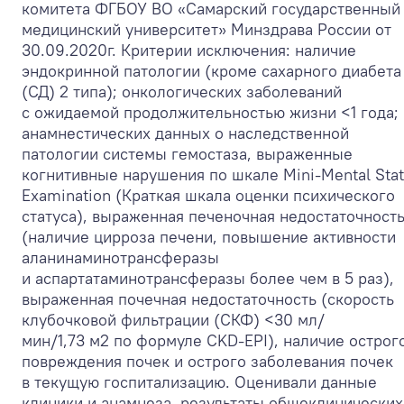
комитета ФГБОУ ВО «Самарский государственный
медицинский университет» Минздрава России от
30.09.2020г. Критерии исключения: наличие
эндокринной патологии (кроме сахарного диабета
(СД) 2 типа); онкологических заболеваний
с ожидаемой продолжительностью жизни <1 года;
анамнестических данных о наследственной
патологии системы гемостаза, выраженные
когнитивные нарушения по шкале Mini-Mental Sta
Examination (Краткая шкала оценки психического
статуса), выраженная печеночная недостаточност
(наличие цирроза печени, повышение активности
аланинаминотрансферазы
и аспартатаминотрансферазы более чем в 5 раз),
выраженная почечная недостаточность (скорость
клубочковой фильтрации (СКФ) <30 мл/
мин/1,73 м
2
по формуле CKD-EPI), наличие острог
повреждения почек и острого заболевания почек
в текущую госпитализацию. Оценивали данные
клиники и анамнеза, результаты общеклинических