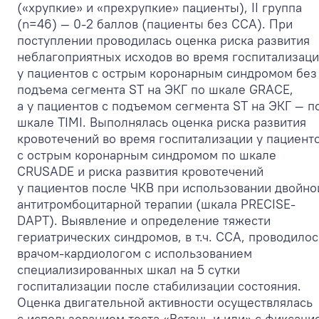
(«хрупкие» и «прехрупкие» пациенты), II группа
(n=46) — 0-2 баллов (пациенты без ССА). При
поступлении проводилась оценка риска развития
неблагоприятных исходов во время госпитализац
у пациентов с острым коронарным синдромом без
подъема сегмента ST на ЭКГ по шкале GRACE,
а у пациентов с подъемом сегмента ST на ЭКГ — п
шкале TIMI. Выполнялась оценка риска развития
кровотечений во время госпитализации у пациент
с острым коронарным синдромом по шкале
CRUSADE и риска развития кровотечений
у пациентов после ЧКВ при использовании двойно
антитромбоцитарной терапии (шкала PRECISE-
DAPT). Выявление и определение тяжести
гериатрических синдромов, в т.ч. ССА, проводилос
врачом-кардиологом с использованием
специализированных шкал на 5 сутки
госпитализации после стабилизации состояния.
Оценка двигательной активности осуществлялась
с использованием теста «Встань и иди» с фиксаци