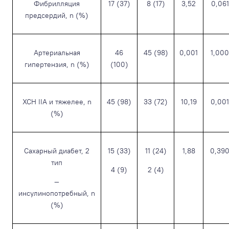
Фибрилляция
17 (37)
8 (17)
3,52
0,061
предсердий, n (%)
Артериальная
46
45 (98)
0,001
1,000
гипертензия, n (%)
(100)
ХСН IIA и тяжелее, n
45 (98)
33 (72)
10,19
0,001
(%)
Сахарный диабет, 2
15 (33)
11 (24)
1,88
0,39
тип
4 (9)
2 (4)
—
инсулинопотребный, n
(%)