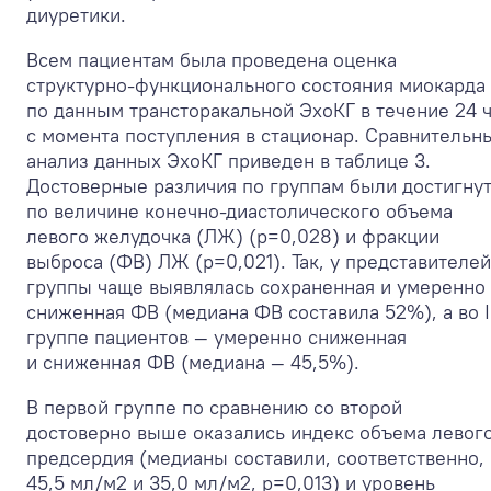
диуретики.
Всем пациентам была проведена оценка
структурно-функционального состояния миокарда
по данным трансторакальной ЭхоКГ в течение 24 
с момента поступления в стационар. Сравнительн
анализ данных ЭхоКГ приведен в таблице 3.
Достоверные различия по группам были достигну
по величине конечно-диастолического объема
левого желудочка (ЛЖ) (p=0,028) и фракции
выброса (ФВ) ЛЖ (p=0,021). Так, у представителей 
группы чаще выявлялась сохраненная и умеренно
сниженная ФВ (медиана ФВ составила 52%), а во I
группе пациентов — умеренно сниженная
и сниженная ФВ (медиана — 45,5%).
В первой группе по сравнению со второй
достоверно выше оказались индекс объема левог
предсердия (медианы составили, соответственно,
45,5 мл/м
2
и 35,0 мл/м
2
, p=0,013) и уровень