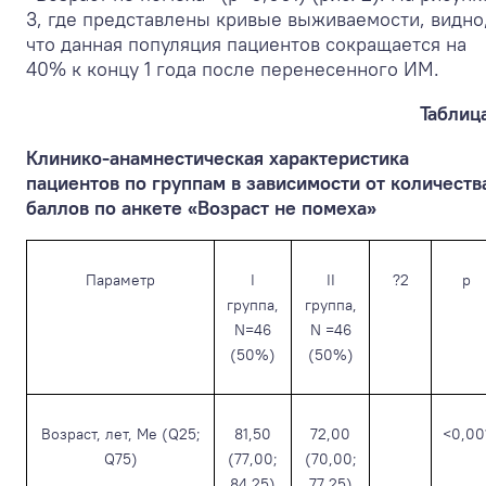
3, где представлены кривые выживаемости, видно
что данная популяция пациентов сокращается на
40% к концу 1 года после перенесенного ИМ.
Таблица
Клинико-анамнестическая характеристика
пациентов по группам в зависимости от количеств
баллов по анкете «Возраст не помеха»
Параметр
I
II
?
2
p
группа,
группа,
N=46
N =46
(50%)
(50%)
Возраст, лет, Ме (Q25;
81,50
72,00
<0,00
Q75)
(77,00;
(70,00;
84,25)
77,25)