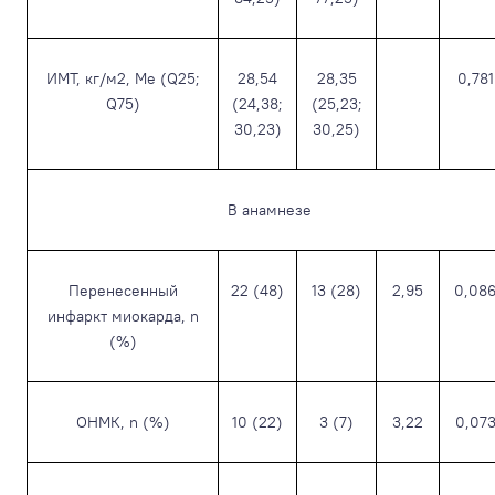
ИМТ, кг/м
2
,
Ме (Q25;
28,54
28,35
0,781
Q75)
(24,38;
(25,23;
30,23)
30,25)
В анамнезе
Перенесенный
22 (48)
13 (28)
2,95
0,08
инфаркт миокарда, n
(%)
ОНМК, n (%)
10 (22)
3 (7)
3,22
0,07