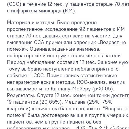
(ССС) в течение 12 мес. у пациентов старше 70 ле
с инфарктом миокарда (ИМ).
Материал и методы. Было проведено
проспективное исследование 92 пациентов с ИМ
старше 70 лет, давших согласие на участие. Для
выявления ССА применяли опросник «Возраст не
помеха». Оценивали данные анамнеза,
лабораторные и инструментальные показатели.
Период наблюдения составил 12 мес. За конечную
точку выбрано наступление неблагоприятного
события — ССС. Применялись статистические
непараметрические методы, ROC-анализ, анализ
выживаемости по Каплану-Мейеру (p<0,05).
Результаты. Спустя 12 мес. конечной точки достиг
19 пациентов (20,65%). Медиана (25%; 75%
квартили) количества баллов по анкете "Возраст н
помеха" была достоверно выше в группе умерших
пациентов, чем в группе пациентов без
неблагоприятных исходов — 4 (3; 5) и 2 (1; 4) балл