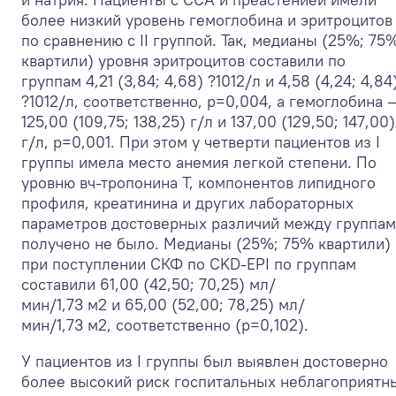
более низкий уровень гемоглобина и эритроцитов
по сравнению с II группой. Так, медианы (25%; 75
квартили) уровня эритроцитов составили по
группам 4,21 (3,84; 4,68) ?10
12
/л и 4,58 (4,24; 4,84
?10
12
/л, соответственно, p=0,004, а гемоглобина 
125,00 (109,75; 138,25) г/л и 137,00 (129,50; 147,00)
г/л, p=0,001. При этом у четверти пациентов из I
группы имела место анемия легкой степени. По
уровню вч-тропонина Т, компонентов липидного
профиля, креатинина и других лабораторных
параметров достоверных различий между группа
получено не было. Медианы (25%; 75% квартили)
при поступлении СКФ по CKD-EPI по группам
составили 61,00 (42,50; 70,25) мл/
мин/1,73 м
2
и 65,00 (52,00; 78,25) мл/
мин/1,73 м
2
,
соответственно (p=0,102).
У пациентов из I группы был выявлен достоверно
более высокий риск госпитальных неблагоприятн