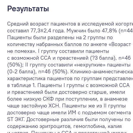
Результаты
Средний возраст пациентов в исследуемой когорт
составил 77,3±2,4 года. Мужчин было 47,8% (n=44
Пациенты были разделены на 2 группы по
количеству набранных баллов по анкете «Возраст
не помеха». I группу составили пациенты
с возможной ССА и преастенией (?3 балла), n=46
(50%); II группу составили «нехрупкие» пациенты
(0-2 балла), n=46 (50%). Клинико-анамнестическа
характеристика пациентов по группам представле
в таблице 1. Пациенты I группы с возможной ССА
и преастенией были достоверно старше, имели
более низкую СКФ при поступлении, в анамнезе
чаще застойную ХСН. Пациенты же из II группы
достоверно чаще имели ИМ с подъемом сегмента
ST ЭКГ. Достоверные различия были получены по
содержанию эритроцитов, гемоглобина, калия
и натрия. Пациенты с ССА и преастенией имели