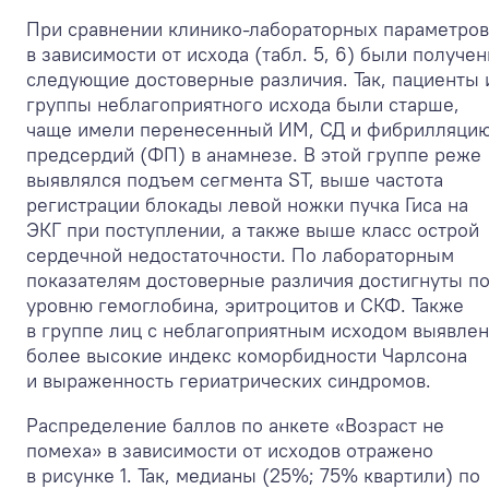
При сравнении клинико-лабораторных параметров
в зависимости от исхода (табл. 5, 6) были получе
следующие достоверные различия. Так, пациенты 
группы неблагоприятного исхода были старше,
чаще имели перенесенный ИМ, СД и фибрилляци
предсердий (ФП) в анамнезе. В этой группе реже
выявлялся подъем сегмента ST, выше частота
регистрации блокады левой ножки пучка Гиса на
ЭКГ при поступлении, а также выше класс острой
сердечной недостаточности. По лабораторным
показателям достоверные различия достигнуты п
уровню гемоглобина, эритроцитов и СКФ. Также
в группе лиц с неблагоприятным исходом выявле
более высокие индекс коморбидности Чарлсона
и выраженность гериатрических синдромов.
Распределение баллов по анкете «Возраст не
помеха» в зависимости от исходов отражено
в рисунке 1. Так, медианы (25%; 75% квартили) по