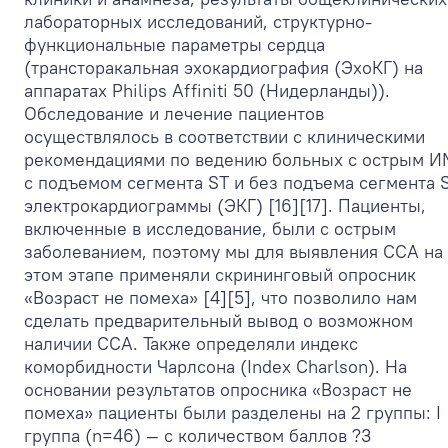
лабораторных исследований, структурно-
функциональные параметры сердца
(трансторакальная эхокардиография (ЭхоКГ) на
аппаратах Philips Affiniti 50 (Нидерланды)).
Обследование и лечение пациентов
осуществлялось в соответствии с клиническими
рекомендациями по ведению больных с острым И
с подъемом сегмента ST и без подъема сегмента 
электрокардиограммы (ЭКГ) [16][17]. Пациенты,
включенные в исследование, были с острым
заболеванием, поэтому мы для выявления ССА на
этом этапе применяли скрининговый опросник
«Возраст не помеха» [4][5], что позволило нам
сделать предварительный вывод о возможном
наличии ССА. Также определяли индекс
коморбидности Чарлсона (Index Charlson). На
основании результатов опросника «Возраст не
помеха» пациенты были разделены на 2 группы: I
группа (n=46) — с количеством баллов ?3