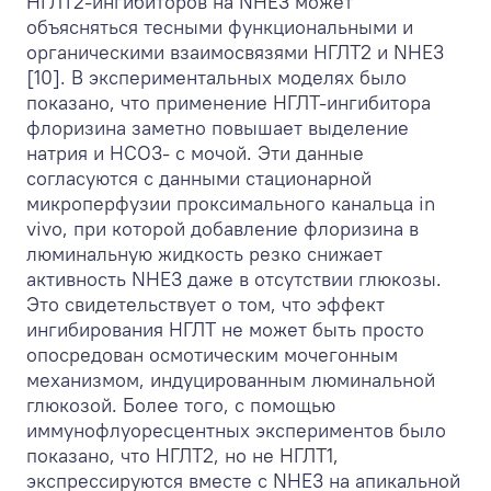
НГЛТ2-ингибиторов на NHE3 может
объясняться тесными функциональными и
органическими взаимосвязями НГЛТ2 и NHE3
[10]. В экспериментальных моделях было
показано, что применение НГЛТ-ингибитора
флоризина заметно повышает выделение
натрия и HCO
3-
с мочой. Эти данные
согласуются с данными стационарной
микроперфузии проксимального канальца in
vivo, при которой добавление флоризина в
люминальную жидкость резко снижает
активность NHE3 даже в отсутствии глюкозы.
Это свидетельствует о том, что эффект
ингибирования НГЛТ не может быть просто
опосредован осмотическим мочегонным
механизмом, индуцированным люминальной
глюкозой. Более того, с помощью
иммунофлуоресцентных экспериментов было
показано, что НГЛТ2, но не НГЛТ1,
экспрессируются вместе с NHE3 на апикальной