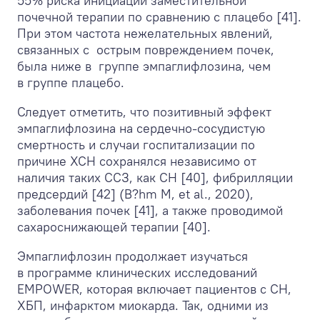
55% риска инициации заместительной
почечной терапии по сравнению с плацебо [41].
При этом частота нежелательных явлений,
связанных с острым повреждением почек,
была ниже в группе эмпаглифлозина, чем
в группе плацебо.
Следует отметить, что позитивный эффект
эмпаглифлозина на сердечно-сосудистую
смертность и случаи госпитализации по
причине ХСН сохранялся независимо от
наличия таких ССЗ, как СН [40], фибрилляции
предсердий [42] (B?hm M, et al., 2020),
заболевания почек [41], а также проводимой
сахароснижающей терапии [40].
Эмпаглифлозин продолжает изучаться
в программе клинических исследований
EMPOWER, которая включает пациентов с СН,
ХБП, инфарктом миокарда. Так, одними из