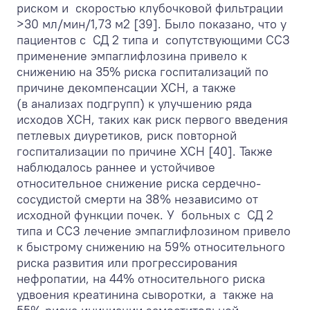
риском и скоростью клубочковой фильтрации
>30 мл/мин/1,73 м
2
[39]. Было показано, что у
пациентов с СД 2 типа и сопутствующими ССЗ
применение эмпаглифлозина привело к
снижению на 35% риска госпитализаций по
причине декомпенсации ХСН, а также
(в анализах подгрупп) к улучшению ряда
исходов ХСН, таких как риск первого введения
петлевых диуретиков, риск повторной
госпитализации по причине ХСН [40]. Также
наблюдалось раннее и устойчивое
относительное снижение риска сердечно-
сосудистой смерти на 38% независимо от
исходной функции почек. У больных с СД 2
типа и ССЗ лечение эмпаглифлозином привело
к быстрому снижению на 59% относительного
риска развития или прогрессирования
нефропатии, на 44% относительного риска
удвоения креатинина сыворотки, а также на