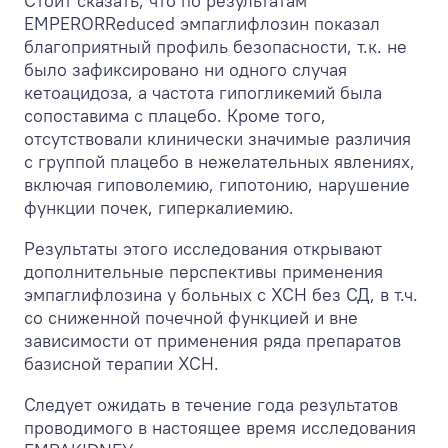
Стоит сказать, что по результатам
EMPERORReduced эмпаглифлозин показал
благоприятный профиль безопасности, т.к. не
было зафиксировано ни одного случая
кетоацидоза, а частота гипогликемий была
сопоставима с плацебо. Кроме того,
отсутствовали клинически значимые различия
с группой плацебо в нежелательных явлениях,
включая гиповолемию, гипотонию, нарушение
функции почек, гиперкалиемию.
Результаты этого исследования открывают
дополнительные перспективы применения
эмпаглифлозина у больных с ХСН без СД, в т.ч.
со сниженной почечной функцией и вне
зависимости от применения ряда препаратов
базисной терапии ХСН.
Следует ожидать в течение года результатов
проводимого в настоящее время исследования