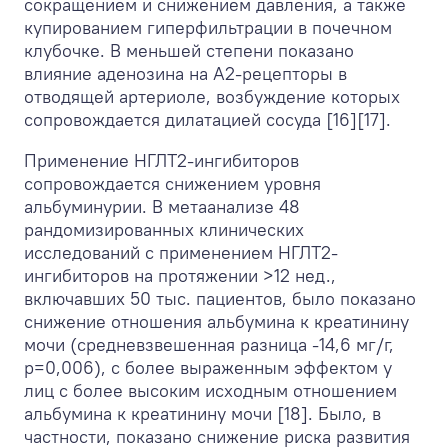
сокращением и снижением давления, а также
купированием гиперфильтрации в почечном
клубочке. В меньшей степени показано
влияние аденозина на А2-рецепторы в
отводящей артериоле, возбуждение которых
сопровождается дилатацией сосуда [16][17].
Применение НГЛТ2-ингибиторов
сопровождается снижением уровня
альбуминурии. В метаанализе 48
рандомизированных клинических
исследований с применением НГЛТ2-
ингибиторов на протяжении >12 нед.,
включавших 50 тыс. пациентов, было показано
снижение отношения альбумина к креатинину
мочи (средневзвешенная разница -14,6 мг/г,
р=0,006), с более выраженным эффектом у
лиц с более высоким исходным отношением
альбумина к креатинину мочи [18]. Было, в
частности, показано снижение риска развития