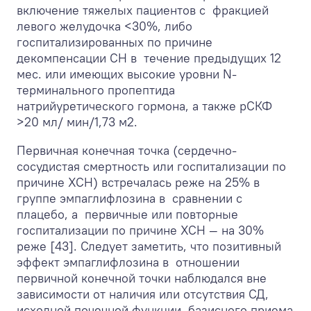
включение тяжелых пациентов с фракцией
левого желудочка <30%, либо
госпитализированных по причине
декомпенсации СН в течение предыдущих 12
мес. или имеющих высокие уровни N-
терминального пропептида
натрийуретического гормона, а также рСКФ
>20 мл/ мин/1,73 м
2
.
Первичная конечная точка (сердечно-
сосудистая смертность или госпитализации по
причине ХСН) встречалась реже на 25% в
группе эмпаглифлозина в сравнении с
плацебо, а первичные или повторные
госпитализации по причине ХСН — на 30%
реже [43]. Следует заметить, что позитивный
эффект эмпаглифлозина в отношении
первичной конечной точки наблюдался вне
зависимости от наличия или отсутствия СД,
исходной почечной функции, базисного приема