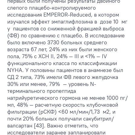
первых были получены результаты двойного
слепого плацебо-контролируемого
исследования EMPEROR-Reduced, в котором
изучался эффект эмпаглифлозина в дозе 10 мг
у пациентов со сниженной фракцией выброса
(ФВ) по сравнению с плацебо. В исследование
было включено 3730 больных среднего
возраста 67 лет, 24% из них были женского
пола, 75% с ХСН II, 24% — III и <1% — IV
функционального класса по классификации
NYHA. У половины пациентов в анамнезе был
СД 2 типа, 73% имели ФВ левого желудочка
30% или менее, 79% — уровень N-
терминального пропептида
натрийуретического гормона не менее 1000 пг/
мл, 48% — расчетную скорость клубочковой
фильтрации (рСКФ) <60 мл/мин/1,73 м
2
, и
почти 20% больных получали сакубитрил/
валсартан [43]. Важно отметить, что
исследователи заранее запланировали