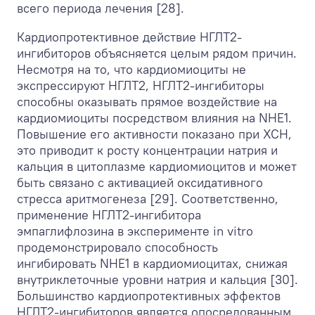
всего периода лечения [28].
Кардиопротективное действие НГЛТ2-
ингибиторов объясняется целым рядом причин.
Несмотря на то, что кардиомиоциты не
экспрессируют НГЛТ2, НГЛТ2-ингибиторы
способны оказывать прямое воздействие на
кардиомиоциты посредством влияния на NHE1.
Повышение его активности показано при ХСН,
это приводит к росту концентрации натрия и
кальция в цитоплазме кардиомиоцитов и может
быть связано с активацией оксидативного
стресса аритмогенеза [29]. Соответственно,
применение НГЛТ2-ингибитора
эмпаглифлозина в эксперименте in vitro
продемонстрировало способность
ингибировать NHЕ1 в кардиомиоцитах, снижая
внутриклеточные уровни натрия и кальция [30].
Большинство кардиопротективных эффектов
НГЛТ2-ингибиторов является опосредованным.