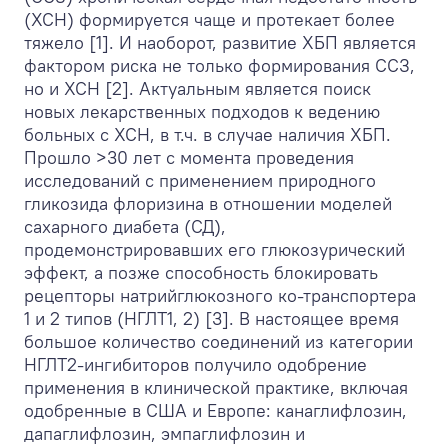
(ХСН) формируется чаще и протекает более
тяжело [1]. И наоборот, развитие ХБП является
фактором риска не только формирования ССЗ,
но и ХСН [2]. Актуальным является поиск
новых лекарственных подходов к ведению
больных с ХСН, в т.ч. в случае наличия ХБП.
Прошло >30 лет с момента проведения
исследований с применением природного
гликозида флоризина в отношении моделей
сахарного диабета (СД),
продемонстрировавших его глюкозурический
эффект, а позже способность блокировать
рецепторы натрийглюкозного ко-транспортера
1 и 2 типов (НГЛТ1, 2) [3]. В настоящее время
большое количество соединений из категории
НГЛТ2-ингибиторов получило одобрение
применения в клинической практике, включая
одобренные в США и Европе: канаглифлозин,
дапаглифлозин, эмпаглифлозин и