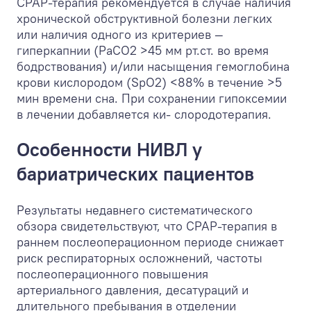
СРАР-терапия рекомендуется в случае наличия
хронической обструктивной болезни легких
или наличия одного из критериев —
гиперкапнии (PaCO
2
>45 мм рт.ст. во время
бодрствования) и/или насыщения гемоглобина
крови кислородом (SpO
2
) <88% в течение >5
мин времени сна. При сохранении гипоксемии
в лечении добавляется ки- слородотерапия.
Особенности НИВЛ у
бариатрических пациентов
Результаты недавнего систематического
обзора свидетельствуют, что СРАР-терапия в
раннем послеоперационном периоде снижает
риск респираторных осложнений, частоты
послеоперационного повышения
артериального давления, десатураций и
длительного пребывания в отделении