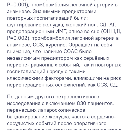
P=0,001), тромбоэмболия легочной артерии в
анамнезе. Значимыми предикторами
повторных госпитализаций были:
шунтирование желудка, женский пол, СД, АГ,
предоперационный ИМТ, апноэ во сне (ОШ 1,11,
Р=0,002), тромбоэмболия легочной артерии в
анамнезе, ССЗ, курение. Обращает на себя
внимание, что наличие СОАС было
независимым предиктором как серьёзных
периопе- рационных событий, так и повторных
госпитализаций наряду с такими
классическими факторами, влияющими на риск
периоперационных осложнений, как ССЗ, СД.
По данным другого ретроспективного
исследования с включением 830 пациентов,
перенесших лапароскопическое
бандажирование желудка, частота сердечно-
сосудистых событий после оперативного
лечения была значительно выше у пациентов с