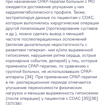
при назначении CРАР-терапии больным с МО
ожидается достижение улучшения у них
кардиометаболического профиля. Также,
экстраполируя данные по пациентам с СОАС,
которым выполнялись хирургические операции
другой локализации (протезирование суставов
и др.), можно сделать вывод о меньшей
частоте послеоперационных осложнений
(включая дыхательную недостаточность с
развитием гиперкап- нии и/или выраженной
гипоксемии, нарушения ритма сердца, острые
коронарные события, делирий) у лиц, которые
применяли СРАР-терапию, по сравнению с
группой больных, не использовавших СРАР-
аппараты [34]. При применении СРАР-терапии
в пе- риоперационном периоде отмечаются
улучшение переносимости физических
нагрузок и меньшая выраженность гипоксемии
(после операции) у пациентов с СОАС [35][36]
[37][38].