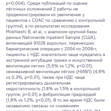
р=0,004). Среди публикаций по оценке
лёгочных осложнений 2 работы не
продемонстрировали их увеличение у
пациентов с СОАС по сравнению с контрольной
группой, а по результатам исследования
Mokhleshi B, et al. с анализом крупной базы
данных Nationwide Inpatient Sample (США),
включающей 91028 взрослых, перенесших
бариатрические операции с 2004 по 2008гг,
пациенты с НДС значительно чаще нуждались в
экстренной интубации трахеи и искусственной
вентиляции легких (5,6% vs 1,2%, р<0,01),
неинвазивной вентиляции лёгких (НИВЛ) (4,8%
vs 0,3%, р<0,01), также при НДС чаще
регистрировалась дыхательная
недостаточность (1,8% vs 1,5% в контрольной
группе, р<0,01) и фибрилляция предсердий
(1,8% vs 1,2%, р<0,01). В то же время НДС были
независимо связаны со снижением