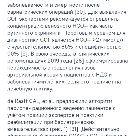
заболеваемости и смертности после
бариатрических операций [30]. Для выявления
СОГ экспертами рекомендуется определять
концентрацию венозного HCO
—
как часть
рутинного скрининга. Пороговым уровнем для
диагностики СОГ является HCO
—
>27 ммоль/л
с чувствительностью 86% и специфичностью
90% [5]. В свою очередь, в клинических
рекомендациях 2019 года [28] сформулирована
необходимость определения газов
артериальной крови у пациентов с НДС и
заболеваниями лёгких, если это повлияет на
лечебную тактику.
de Raaff CAL, et al. предложили алгоритм
периопе- рационного ведения пациентов с
учётом позиции экспертов и практики
реабилитации при бариатрических
вмешательствах (рис. 1) [31]. Действительно,
обязательный скрининг СОАС и СОГ у больных