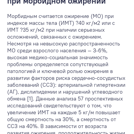
при морбидном ожирении
Морбидным считается ожирение (МО) при
индексе массы тела (ИМТ) ?40 кг/м
2
или с
ИМТ ?35 кг/м
2
при наличии серьезных
осложнений, связанных с ожирением.
Несмотря на невысокую распространенность
МО среди взрослого населения — 3-6%,
высокая медико-социальная значимость
проблемы определяется сопутствующей
патологией и ключевой ролью ожирения в
развитии факторов риска сердечно-сосудистых
заболеваний (ССЗ): артериальной гипертензии
(АГ), дислипидемии и нарушений углеводного
обмена [1]. Данные анализа 57 проспективных
исследований свидетельствуют о том, что
увеличение ИМТ на каждые 5 кг/м повышает
общую смертность на 30%, а смертность от
ССЗ на 40%. В зависимости от возраста
развития ожирения, продолжительность жизни