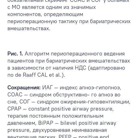
с МО является одним из значимых
компонентов, определяющим
периоперационную тактику при бариатрических
вмешательствах.
Рис. 1.
Алгоритм периоперационного ведения
пациентов при бариатрических вмешательствах
в зависимости от наличия НДС (адаптировано
по de Raaff CAL et al.).
Сокращения:
ИАГ — индекс апноэ-гипопноэ,
СОАС — синдром обструктивно- го апноэ во
сне, СОГ — синдром ожирения-гиповентиляции,
CPAP — constant positive airway pressure,
терапия постоянным положительным
давлением, BiPAP — bilevel positive airway
pressure, двухуровневая неинвазивная
вентиляция легких, PEEP — positive end