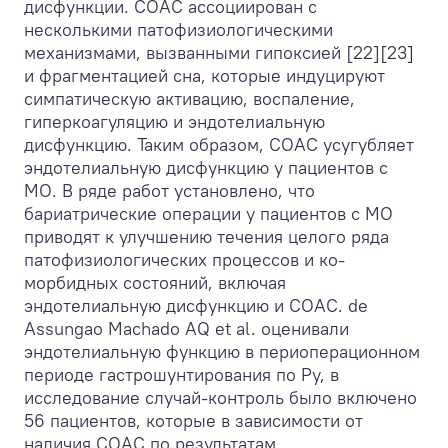
дисфункции. СОАС ассоциирован с
несколькими патофизиологическими
механизмами, вызванными гипоксией [22][23]
и фрагментацией сна, которые индуцируют
симпатическую активацию, воспаление,
гиперкоагуляцию и эндотелиальную
дисфункцию. Таким образом, СОАС усугубляет
эндотелиальную дисфункцию у пациентов с
МО. В ряде работ установлено, что
бариатрические операции у пациентов с МО
приводят к улучшению течения целого ряда
патофизиологических процессов и ко-
морбидных состояний, включая
эндотелиальную дисфункцию и СОАС. de
Assungao Machado AQ et al. оценивали
эндотелиальную функцию в периоперационном
периоде гастрошунтирования по Ру, в
исследование случай-контроль было включено
56 пациентов, которые в зависимости от
наличия СОАС по результатам