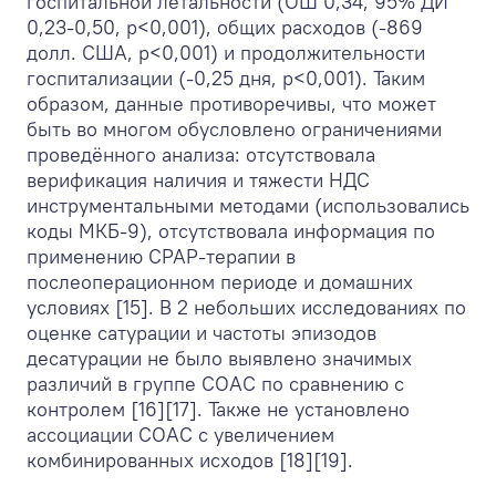
госпитальной летальности (ОШ 0,34, 95% ДИ
0,23-0,50, р<0,001), общих расходов (-869
долл. США, р<0,001) и продолжительности
госпитализации (-0,25 дня, р<0,001). Таким
образом, данные противоречивы, что может
быть во многом обусловлено ограничениями
проведённого анализа: отсутствовала
верификация наличия и тяжести НДС
инструментальными методами (использовались
коды МКБ-9), отсутствовала информация по
применению CPAP-терапии в
послеоперационном периоде и домашних
условиях [15]. В 2 небольших исследованиях по
оценке сатурации и частоты эпизодов
десатурации не было выявлено значимых
различий в группе СОАС по сравнению с
контролем [16][17]. Также не установлено
ассоциации СОАС с увеличением
комбинированных исходов [18][19].