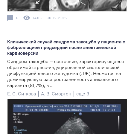
0
1486
30.12.2022
Клинический случай синдрома такоцубо у пациента с
фибрилляцией предсердий после электрической
кардиоверсии
Синдром такоцубо — состояние, характеризующееся
обратимой стресс-индуцированной систолической
дисфункцией левого желудочка (ЛЖ). Несмотря на
доминирующую распространенность апикального
варианта (81,7%), в ...
Е. С. Ситкова
А. В. Сморгон
еще 3