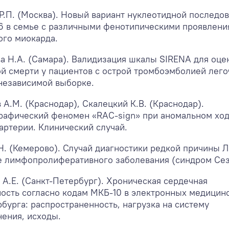
Р.П. (Москва). Новый вариант нуклеотидной последо
6 в семье с различными фенотипическими проявлени
ого миокарда.
а Н.А. (Самара). Валидизация шкалы SIRENA для оце
й смерти у пациентов с острой тромбоэмболией лег
 независимой выборке.
 А.М. (Краснодар), Скалецкий К.В. (Краснодар).
рафический феномен «RAC-sign» при аномальном хо
артерии. Клинический случай.
Н. (Кемерово). Случай диагностики редкой причины Л
е лимфопролиферативного заболевания (синдром Сез
 А.Е. (Санкт-Петербург). Хроническая сердечная
ость согласно кодам МКБ-10 в электронных медицин
бурга: распространенность, нагрузка на систему
ения, исходы.