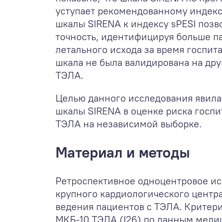
уступает рекомендованному индексу
шкалы SIRENA к индексу sPESI позв
точность, идентифицируя больше п
летального исхода за время госпит
шкала не была валидирована на др
ТЭЛА.
Целью данного исследования явила
шкалы SIRENA в оценке риска госпи
ТЭЛА на независимой выборке.
Материал и методы
Ретроспективное одноцентровое ис
крупного кардиологического центр
ведения пациентов с ТЭЛА. Критери
МКБ-10 ТЭЛА (I26) по данным мед