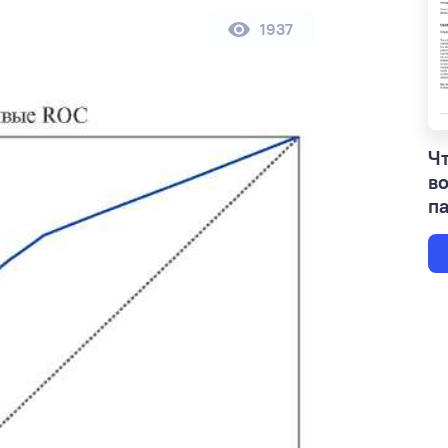
1937
Чт
в
па