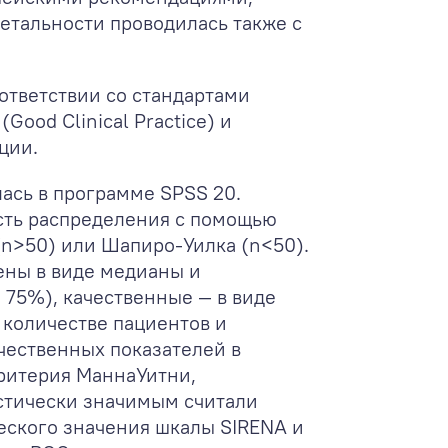
етальности проводилась также с
ответствии со стандартами
ood Clinical Practice) и
ции.
ась в программе SPSS 20.
сть распределения с помощью
n>50) или Шапиро-Уилка (n<50).
ены в виде медианы и
 75%), качественные — в виде
 количестве пациентов и
чественных показателей в
ритерия МаннаУитни,
истически значимым считали
еского значения шкалы SIRENA и