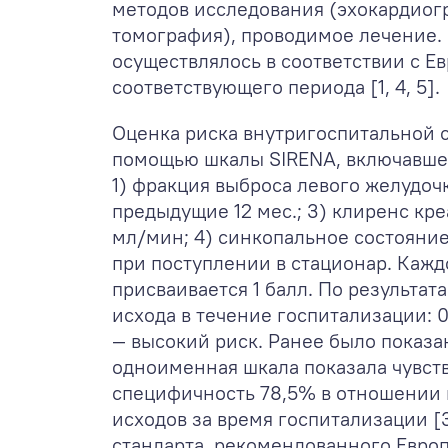
методов исследования (эхокардиог
томография), проводимое лечение.
осуществлялось в соответствии с 
соответствующего периода [1, 4, 5].
Оценка риска внутригоспитальной 
помощью шкалы SIRENA, включавше
1) фракция выброса левого желудоч
предыдущие 12 мес.; 3) клиренс кр
мл/мин; 4) синкопальное состояние
при поступлении в стационар. Каж
присваивается 1 балл. По результат
исхода в течение госпитализации: 0
— высокий риск. Ранее было показан
одноименная шкала показала чувст
специфичность 78,5% в отношении
исходов за время госпитализации [3
стандарта, рекомендованного Евр