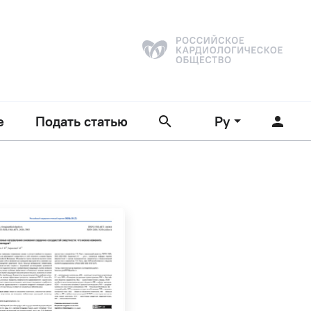
е
Подать статью
Ру