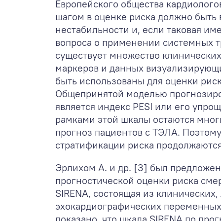
Европейского общества кардиологов
шагом в оценке риска должно быть
нестабильности и, если таковая им
вопроса о применении системных т
существует множество клинических
маркеров и данных визуализирующи
быть использованы для оценки риск
Общепринятой моделью прогнозиро
является индекс PESI или его упро
рамками этой шкалы остаются мног
прогноз пациентов с ТЭЛА. Поэтом
стратификации риска продолжаются
Эрлихом А. и др. [3] был предложе
прогностической оценки риска смер
SIRENA, состоящая из клинических,
эхокардиографических переменных.
показано, что шкала SIRENA по про