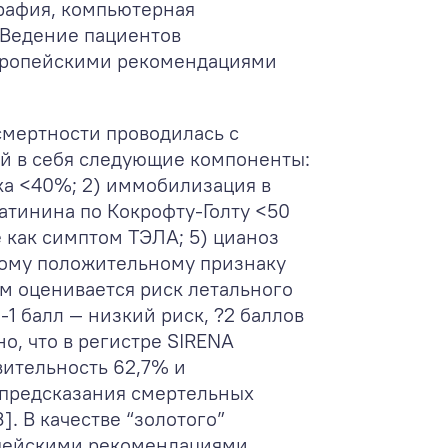
рафия, компьютерная
 Ведение пациентов
Европейскими рекомендациями
смертности проводилась с
й в себя следующие компоненты:
ка <40%; 2) иммобилизация в
еатинина по Кокрофту-Голту <50
 как симптом ТЭЛА; 5) цианоз
дому положительному признаку
ам оценивается риск летального
-1 балл — низкий риск, ?2 баллов
о, что в регистре SIRENA
вительность 62,7% и
 предсказания смертельных
]. В качестве “золотого”
опейскими рекомендациями,