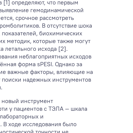
 [1] определяют, что первым
 выявление гемодинамической
еется, срочное рассмотреть
ромболитиков. В отсутствие шока
 показателей, биохимических
х методик, которые также могут
а летального исхода [2].
вания неблагоприятных исходов
щённая форма sPESI. Однако за
ие важные факторы, влияющие на
у поиски надежных инструментов
.
н новый инструмент
ти у пациентов с ТЭЛА — шкала
 лабораторных и
 В ходе исследования было
гностической точности не