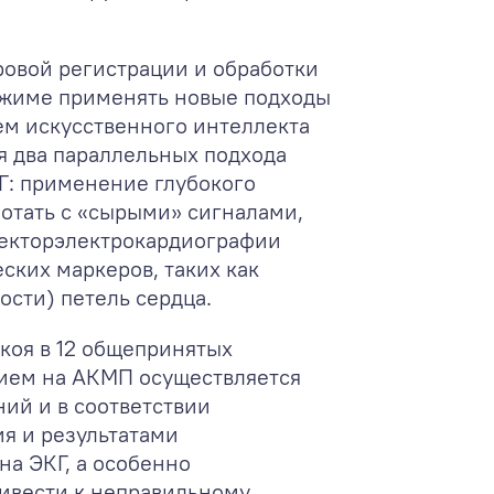
овой регистрации и обработки
ежиме применять новые подходы
нием искусственного интеллекта
я два параллельных подхода
Г: применение глубокого
ботать с «сырыми» сигналами,
векторэлектрокардиографии
ских маркеров, таких как
сти) петель сердца.
коя в 12 общепринятых
нием на АКМП осуществляется
ий и в соответствии
я и результатами
а ЭКГ, а особенно
ривести к неправильному