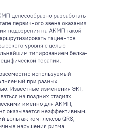
КМП целесообразно разработать
тапе первичного звена оказания
ии подозрения на АКМП такой
аршрутизировать пациентов
высокого уровня с целью
альнейшим типированием белка-
пецифической терапии.
повсеместно используемый
олняемый при разных
ью. Известные изменения ЭКГ,
ваться на поздних стадиях
ческими именно для АКМП,
нг оказывается неэффективным.
ий вольтаж комплексов QRS,
личные нарушения ритма