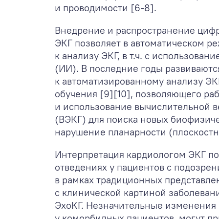
и проводимости [6-8].
Внедрение и распространение цифр
ЭКГ позволяет в автоматическом р
к анализу ЭКГ, в т.ч. с использова
(ИИ). В последние годы развиваютс
к автоматизированному анализу ЭК
обучения [9][10], позволяющего ра
и использование вычислительной 
(ВЭКГ) для поиска новых биофизиче
нарушение планарности (плоскостно
Интерпретация кардиологом ЭКГ по
отведениях у пациентов с подозре
в рамках традиционных представлен
с клинической картиной заболевани
ЭхоКГ. Незначительные изменения н
у коморбидных пациентов, могут п