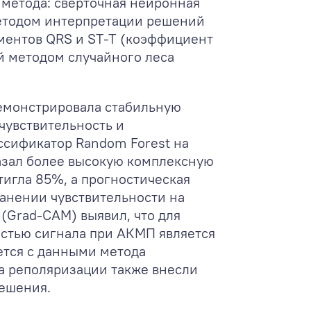
 метода: свёрточная нейронная
методом интерпретации решений
ментов QRS и ST‑T (коэффициент
й методом случайного леса
демонстрировала стабильную
 чувствительность и
ссификатор Random Forest на
азал более высокую комплексную
игла 85%, а прогностическая
ранении чувствительности на
 (Grad‑CAM) выявил, что для
стью сигнала при АКМП является
уется с данными метода
а реполяризации также внесли
решения.