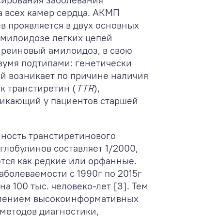
а всех камер сердца. АКМП
в проявляется в двух основных
амилоидозе легких цепей
иреиновый амилоидоз, в свою
вумя подтипами: генетически
ый возникает по причине наличия
к транстиретин (
TTR
),
никающий у пациентов старшей
нность транстиретинового
лобулинов составляет 1/2000,
ются как редкие или орфанные.
болеваемости с 1990г по 2015г
на 100 тыс. человеко-лет [3]. Тем
явлением высокоинформативных
методов диагностики,