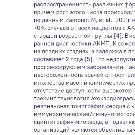
распространенность различных фо
причем рост этого числа происходит
по данным Zampieri M, et al., 2021
70% случаев от всех пациентов с А
старшей возрастной группы [4]. Вме
ранней диагностики АКМП. К сожал
на поздних стадиях, а задержка в п
составляет 2 года [5], что недопус
прогрессирующем заболевании. Так
настороженность врачей относите
множества масок и клинических пр
отсутствие доступности высокотех
трекинг технология эхокардиографи
резонансная томография сердца с 
иммунохимические/иммуногистохи
сцинтиграфия миокарда, в подавл
организаций являются объективны