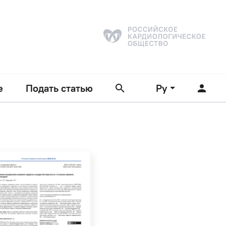
е
Подать статью
Ру