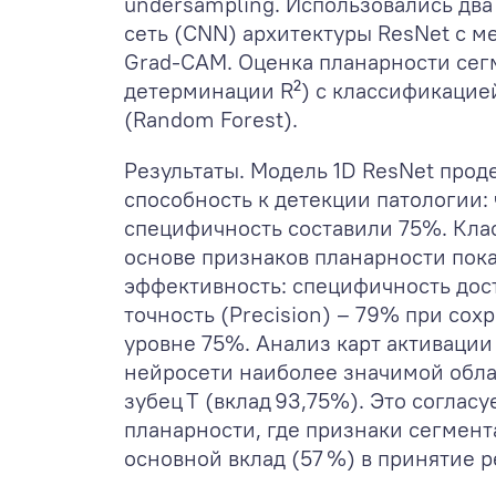
undersampling. Использовались два
сеть (CNN) архитектуры ResNet с 
Grad‑CAM. Оценка планарности сег
детерминации R²) с классификацие
(Random Forest).
Результаты. Модель 1D ResNet про
способность к детекции патологии:
специфичность составили 75%. Кла
основе признаков планарности пок
эффективность: специфичность дост
точность (Precision) – 79% при сох
уровне 75%. Анализ карт активации
нейросети наиболее значимой обла
зубец T (вклад 93,75%). Это соглас
планарности, где признаки сегмент
основной вклад (57 %) в принятие 