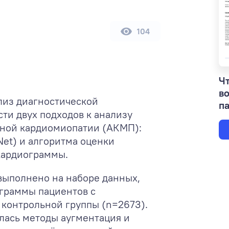
104
Чт
в
лиз диагностической
па
ти двух подходов к анализу
ной кардиомиопатии (АКМП):
Net) и алгоритма оценки
кардиограммы.
выполнено на наборе данных,
граммы пациентов с
контрольной группы (n=2673).
лась методы аугментация и