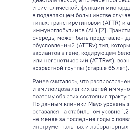
и систолической, функции миокард
в подавляющем большинстве случае
типах: транстиретиновом (АТТR) и 
иммуноглобулинов (AL) [2]. Транст
очередь, может быть представлен д
обусловленный (ATTRv) тип, котор
вариантов в гене, кодирующем бело
или негенетический (ATTRwt), воз
возрастной группы (старше 65 лет).
Ранее считалось, что распростране
и амилоидоза легких цепей иммуног
поэтому оба этих состояния тракту
По данным клиники Mayo уровень за
оставался на стабильном уровне 1,2 
не менее за последние годы с по
инструментальных и лабораторных 