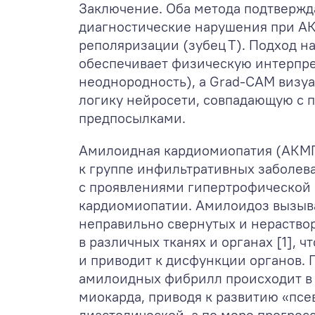
Заключение. Оба метода подтвержд
диагностические нарушения при АК
реполяризации (зубец T). Подход н
обеспечивает физическую интерпр
неоднородность), а Grad‑CAM визу
логику нейросети, совпадающую с
предпосылками.
Амилоидная кардиомиопатия (АКМП
к группе инфильтративных заболев
с проявлениями гипертрофической 
кардиомиопатии. Амилоидоз вызыв
неправильно свернутых и нераств
в различных тканях и органах [1], ч
и приводит к дисфункции органов.
амилоидных фибрилл происходит в
миокарда, приводя к развитию «пс
диастолической, а по мере прогрес