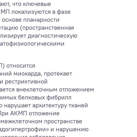
ают, что ключевые
МП локализуются в фазе
а основе планарности
етацию (пространственная
ализирует диагностическую
 патофизиологическими
) относится
аний миокарда, протекает
и рестриктивной
ается внеклеточным отложением
оримых белковых фибрилл
то нарушает архитектуру тканей
 При АКМП отложение
 межклеточном пространстве
евдогипертрофии» и нарушению
сирования заболевания