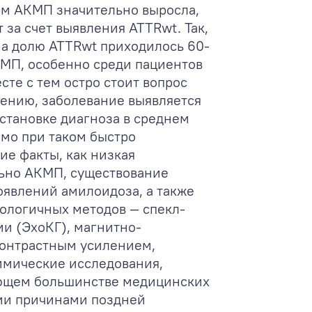
рм АКМП значительно выросла,
 за счет выявления ATTRwt. Так,
г на долю ATTRwt приходилось 60-
КМП, особенно среди пациентов
сте с тем остро стоит вопрос
ению, заболевание выявляется
остановке диагноза в среднем
тимо при таком быстро
ие факты, как низкая
льно АКМП, существование
оявлений амилоидоза, а также
нологичных методов — спекл-
и (ЭхоКГ), магнитно-
контрастным усилением,
мические исследования,
яющем большинстве медицинских
ми причинами поздней