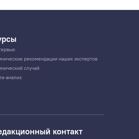
урсы
тервью
инические рекомендации наших экспертов
инический случай
та-анализ
едакционный контакт