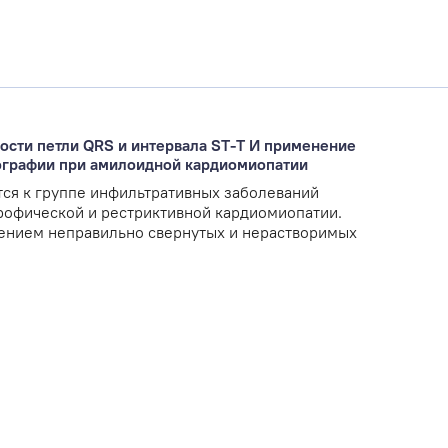
ости петли QRS и интервала ST-T И применение
иографии при амилоидной кардиомиопатии
ся к группе инфильтративных заболеваний
рофической и рестриктивной кардиомиопатии.
ением неправильно свернутых и нерастворимых