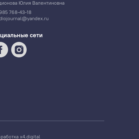
дионова Юлия Валентиновна
985 768-43-18
diojournal@yandex.ru
циальные сети
зработка
x4.digital