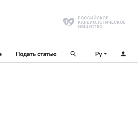
е
Подать статью
Ру