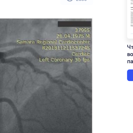
Чт
в
па