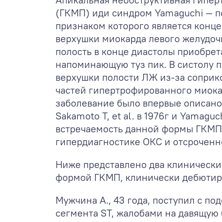
(ГКМП) иди синдром Yamaguchi — 
признаком которого является конц
верхушки миокарда левого желудочк
полость в конце диастолы приобрет
напоминающую туз пик. В систолу 
верхушки полости ЛЖ из-за сопри
частей гипертрофированного миока
заболевание было впервые описан
Sakamoto T, et al. в 1976г и Yamaguchi
встречаемость данной формы ГКМП 
гипердиагностике ОКС и отсроченн
Ниже представлено два клинически
формой ГКМП, клинически дебютир
Мужчина А., 43 года, поступил с п
сегмента ST, жалобами на давящую 