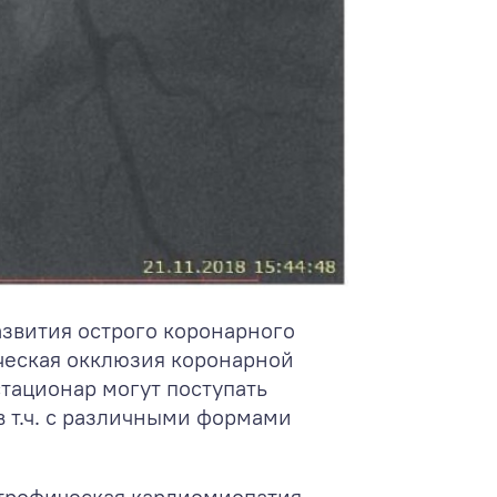
азвития острого коронарного
ческая окклюзия коронарной
стационар могут поступать
в т.ч. с различными формами
трофическая кардиомиопатия