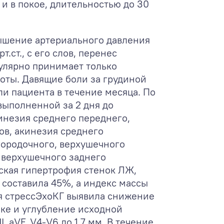
и в покое, длительностью до 30
вышение артериального давления
т.ст., с его слов, перенес
гулярно принимает только
оты. Давящие боли за грудиной
и пациента в течение месяца. По
выполненной за 2 дня до
инезия среднего переднего,
ов, акинезия среднего
городочного, верхушечного
 верхушечного заднего
ская гипертрофия стенок ЛЖ,
 составила 45%, а индекс массы
я стрессЭхоКГ выявила снижение
зке и углубление исходной
I, aVF, V
4
-V
6
до 1,7 мм. В течение