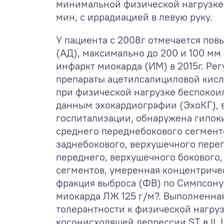
минимальной физической нагрузке 
мин, с иррадиацией в левую руку.
У пациента с 2008г отмечается по
(АД), максимально до 200 и 100 мм р
инфаркт миокарда (ИМ) в 2015г. Ре
препараты ацетилсалициловой кисл
при физической нагрузке беспокоил
данным эхокардиографии (ЭхоКГ), 
госпитализации, обнаружена гипок
среднего переднебокового сегмент
заднебокового, верхушечного пере
переднего, верхушечного бокового,
сегментов, умеренная концентриче
фракция выброса (ФВ) по Симпсону
миокарда ЛЖ 125 г/м?. Выполненна
толерантности к физической нагру
косонисходящей депрессии ST в II, II