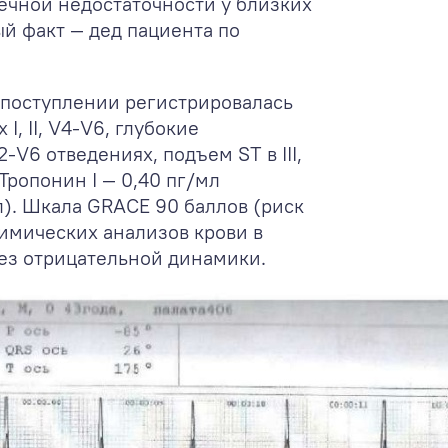
ечной недостаточности у близких
й факт — дед пациента по
 поступлении регистрировалась
, II, V
4
-V
6
, глубокие
2
-V
6
отведениях, подъем ST в III,
Тропонин I — 0,40 пг/мл
). Шкала GRACE 90 баллов (риск
имических анализов крови в
ез отрицательной динамики.