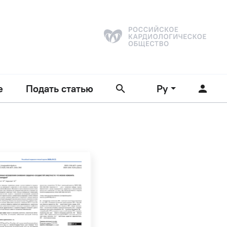
е
Подать статью
Ру