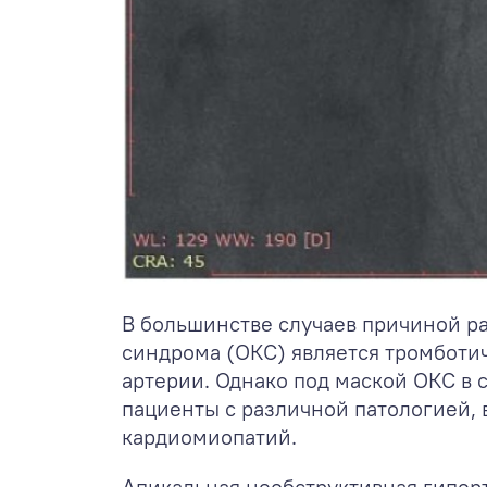
В большинстве случаев причиной р
синдрома (ОКС) является тромботи
артерии. Однако под маской ОКС в 
пациенты с различной патологией, 
кардиомиопатий.
Апикальная необструктивная гипер