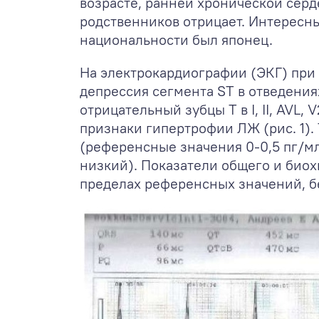
возрасте, ранней хронической серд
родственников отрицает. Интересны
национальности был японец.
На электрокардиографии (ЭКГ) при
депрессия сегмента ST в отведениях I
отрицательный зубцы Т в I, II, AVL, V
признаки гипертрофии ЛЖ (рис. 1). 
(референсные значения 0-0,5 пг/мл
низкий). Показатели общего и биох
пределах референсных значений, б