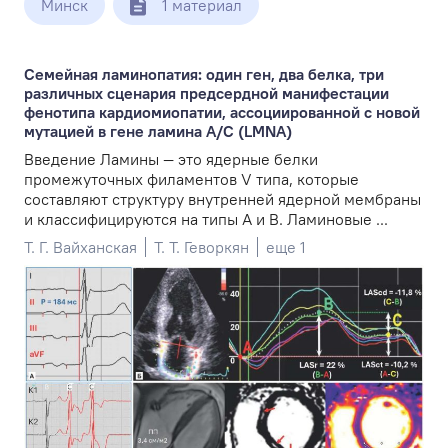
Минск
1 материал
Семейная ламинопатия: один ген, два белка, три
различных сценария предсердной манифестации
фенотипа кардиомиопатии, ассоциированной с новой
мутацией в гене ламина A/C (LMNA)
Введение Ламины — это ядерные белки
промежуточных филаментов V типа, которые
составляют структуру внутренней ядерной мембраны
и классифицируются на типы A и B. Ламиновые ...
Т. Г. Вайханская
Т. Т. Геворкян
еще 1