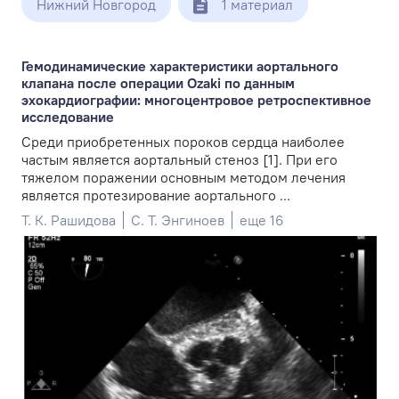
Нижний Новгород
1 материал
Гемодинамические характеристики аортального
клапана после операции Ozaki по данным
эхокардиографии: многоцентровое ретроспективное
исследование
Среди приобретенных пороков сердца наиболее
частым является аортальный стеноз [1]. При его
тяжелом поражении основным методом лечения
является протезирование аортального ...
Т. К. Рашидова
С. Т. Энгиноев
еще 16