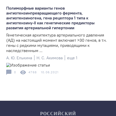
Полиморфные варианты генов
ангиотензинпревращающего фермента,
ангиотензиногена, гена рецептора 1 типа к
ангиотензину-ІІ как генетические предикторы
развития артериальной гипертонии
Генетическая архитектура артериального давления
(АД) на настоящий момент включает >30 генов, в т.ч.
гены с редкими мутациями, приводящими к
наследственным ...
А. Ю. Елькина
Н. С. Акимова
еще 1
0
4768
10.06.2021
РОССИЙСКИЙ