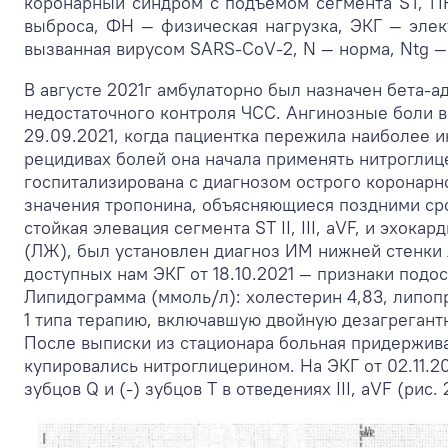
коронарный синдром с подъемом сегмента ST, П
выброса, ФН — физическая нагрузка, ЭКГ — элек
вызванная вирусом SARS-CoV-2, N — норма, Ntg —
В августе 2021г амбулаторно был назначен бета-а
недостаточного контроля ЧСС. Ангинозные боли во
29.09.2021, когда пациентка пережила наиболее и
рецидивах болей она начала применять нитроглице
госпитализирована с диагнозом острого коронарн
значения тропонина, объясняющиеся поздними ср
стойкая элевация сегмента ST II, III, aVF, и эхо
(ЛЖ), был установлен диагноз ИМ нижней стенки
доступных нам ЭКГ от 18.10.2021 — признаки подо
Липидограмма (ммоль/л): холестерин 4,83, липопр
1 типа терапию, включавшую двойную дезагрегант
После выписки из стационара больная придержива
купировались нитроглицерином. На ЭКГ от 02.11.
зубцов Q и (-) зубцов Т в отведениях III, aVF (рис. 