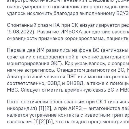
очень умеренного повышения липопротеидов низк
удалось исключить благодаря выполненному ВСУЗ
Спонтанный спазм КА при СК визуализируется редк
15.03.2022). Развитие ИМБОКА вследствие вазосп
очевидность признаков коронароспазма, пациентк
Первые два ИМ развились на фоне ВС (ангинозные 
сочетании с недооцененной в течение длительног
мониторирования ЭКГ). Как указывалось, с совре
нам не встретилось. Стандартом диагностики ВС, 
Альтернативой является ПЭТ или магнитно-резон
соответственно, ЭЗВД и ЭНЗВД, а также с помощь
МВС. Следует отметить временную связь ВС и МВС
Патогенетически обоснованным при СК 1 типа яв
никорандил) [1][2], а при АИРЗ — антагонистов л
является устранение контакта с известным тригг
вазоспазм [1][2][6], что наглядно продемонстрир