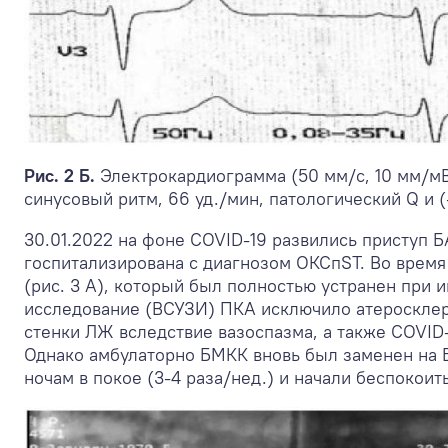
Рис. 2 Б.
Электрокардиограмма (50 мм/с, 10 мм/мВ)
синусовый ритм, 66 уд./мин, патологический Q и (-) 
30.01.2022 на фоне COVID-19 развились приступ Б
госпитализирована с диагнозом ОКСпST. Во время
(рис. 3 А), который был полностью устранен при 
исследование (ВСУЗИ) ПКА исключило атеросклер
стенки ЛЖ вследствие вазоспазма, а также COVID
Однако амбулаторно БМКК вновь был заменен на Б
ночам в покое (3-4 раза/нед.) и начали беспокоит