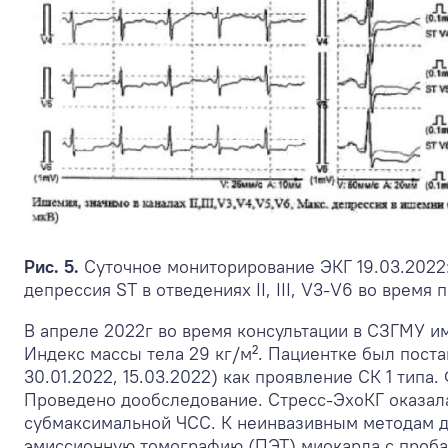
Рис. 5.
Суточное мониторирование ЭКГ 19.03.2022
депрессия ST в отведениях II, III, V
3
-V
6
во время п
В апреле 2022г во время консультации в СЗГМУ и
Индекс массы тела 29 кг/м². Пациентке был поста
30.01.2022, 15.03.2022) как проявление СК 1 тип
Проведено дообследование. Стресс-ЭхоКГ оказал
субмаксимальной ЧСС. К неинвазивным методам д
эмиссионную томографию (ПЭТ) миокарда с пробам