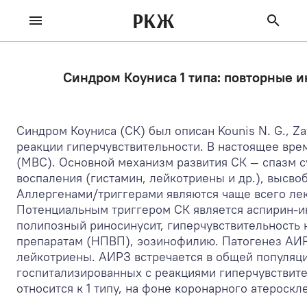
РКЖ
Синдром Коуниса 1 типа: повторные 
Синдром Коуниса (СК) был описан Kounis N. G., Z
реакции гиперчувствительности. В настоящее вре
(МВС). Основной механизм развития СК — спазм 
воспаления (гистамин, лейкотриены и др.), высво
Аллергенами/триггерами являются чаще всего лека
Потенциальным триггером СК является аспирин-и
полипозный риносинусит, гиперчувствительность
препаратам (НПВП), эозинофилию. Патогенез АИРЗ 
лейкотриены. АИРЗ встречается в общей популяции
госпитализированных с реакциями гиперчувствител
относится к 1 типу, на фоне коронарного атероскле