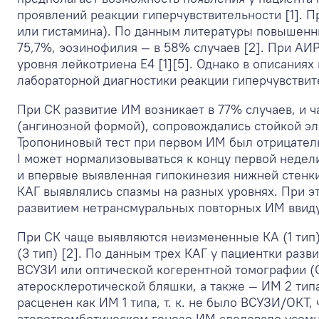
проявлений реакции гиперчувствительности [1]. 
или гистамина). По данным литературы повышенн
75,7%, эозинофилия — в 58% случаев [2]. При АИ
уровня лейкотриена Е4 [1][5]. Однако в описания
лабораторной диагностики реакции гиперчувствит
При СК развитие ИМ возникает в 77% случаев, и ч
(ангинозной формой), сопровождались стойкой э
Тропониновый тест при первом ИМ был отрицатель
I может нормализовываться к концу первой недели
и впервые выявленная гипокинезия нижней стенки
КАГ выявлялись спазмы на разных уровнях. При э
развитием нетрансмуральных повторных ИМ ввид
При СК чаще выявляются неизмененные КА (1 тип)
(3 тип) [2]. По данным трех КАГ у пациентки ра
ВСУЗИ или оптической когерентной томографии (
атеросклеротической бляшки, а также — ИМ 2 тип
расценен как ИМ 1 типа, т. к. не было ВСУЗИ/ОКТ
атеротромботическом генезе ИМ следовало усомни