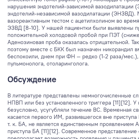
нарушения эндотелий-зависимой вазодилатации (
эндотелий-независимой вазодилатации (ЭНЗВД). 
вазореактивным тестом с ацетилхолином во время
ЭЗВД [8-10]. У нашей пациентки были выявлены 
положительной холодовой пробой при ПЭТ (сниже
Аденозиновая проба оказалась отрицательной. Т
поэтому вместе с БКК был назначен никорандил в
беспокоили, днем при ФН — редко (1-2 раза/мес.)
пульмонолога, отоларинголога.
Обсуждение
В литературе представлены немногочисленные слу
НПВП или без установленного триггера [11][12]. 
безусловно, усугубляли течение ВС. Временная св
касается первого ИМ, развившегося вне приступа 
т. к. БА, не является единственным проявлением 
приступа БА [11][12]. Современное представление
предполагает возможность появления у пациента 