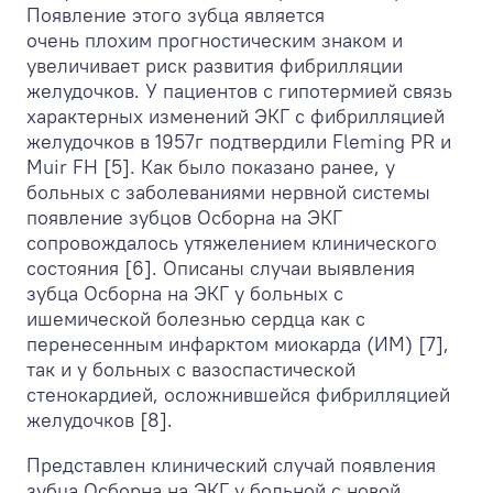
Появление этого зубца является
очень плохим прогностическим знаком и
увеличивает риск развития фибрилляции
желудочков. У пациентов с гипотермией связь
характерных изменений ЭКГ с фибрилляцией
желудочков в 1957г подтвердили Fleming PR и
Muir FH [5]. Как было показано ранее, у
больных с заболеваниями нервной системы
появление зубцов Осборна на ЭКГ
сопровождалось утяжелением клинического
состояния [6]. Описаны случаи выявления
зубца Осборна на ЭКГ у больных с
ишемической болезнью сердца как с
перенесенным инфарктом миокарда (ИМ) [7],
так и у больных с вазоспастической
стенокардией, осложнившейся фибрилляцией
желудочков [8].
Представлен клинический случай появления
зубца Осборна на ЭКГ у больной с новой