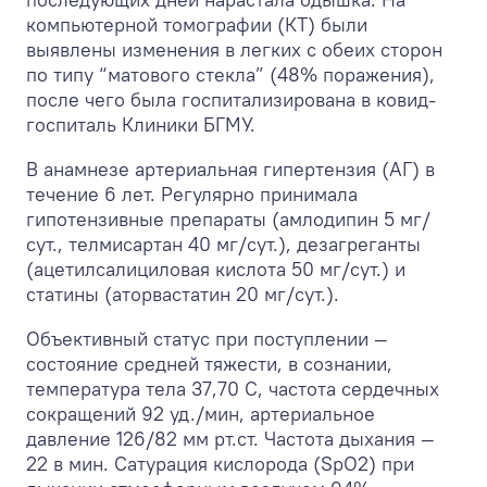
компьютерной томографии (КТ) были
выявлены изменения в легких с обеих сторон
по типу “матового стекла” (48% поражения),
после чего была госпитализирована в ковид-
госпиталь Клиники БГМУ.
В анамнезе артериальная гипертензия (АГ) в
течение 6 лет. Регулярно принимала
гипотензивные препараты (амлодипин 5 мг/
сут., телмисартан 40 мг/сут.), дезагреганты
(ацетилсалициловая кислота 50 мг/сут.) и
статины (аторвастатин 20 мг/сут.).
Объективный статус при поступлении —
состояние средней тяжести, в сознании,
температура тела 37,7
0
С, частота сердечных
сокращений 92 уд./мин, артериальное
давление 126/82 мм рт.ст. Частота дыхания —
22 в мин. Сатурация кислорода (SpО
2
) при