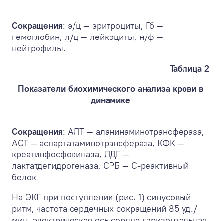
Сокращения
: э/ц — эритроциты, Гб —
гемоглобин, л/ц — лейкоциты, н/ф —
нейтрофилы.
Таблица 2
Показатели биохимического анализа крови в
динамике
Сокращения
: АЛТ — аланинаминотрансфераза,
АСТ — аспартатаминотрансфераза, КФК —
креатинфосфокиназа, ЛДГ —
лактатдегидрогеназа, СРБ — С-реактивный
белок.
На ЭКГ при поступлении (рис. 1) синусовый
ритм, частота сердечных сокращений 85 уд./
мин, электрическая ось сердца горизонтальная.