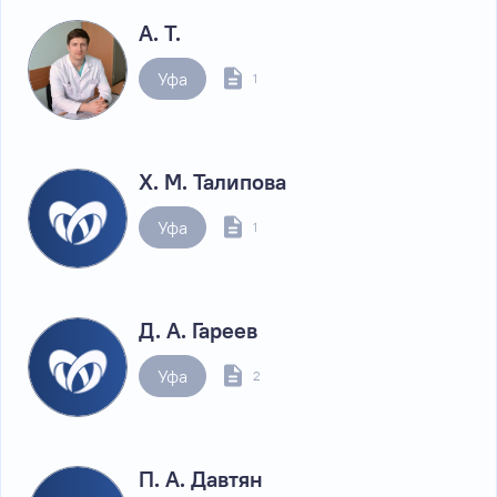
А. Т.
Уфа
1
Х. М. Талипова
Уфа
1
Д. А. Гареев
Уфа
2
П. А. Давтян