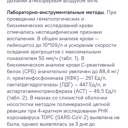
дыхании атмосферным воздухом 94%.
Лабораторно-инструментальные методы
. При
проведении гематологических и
биохимических исследований крови
отмечались неспецифические признаки
воспаления. В общем анализе крови —
лейкоцитоз до 10*10
9
/л и ускорение скорости
оседания эритроцитов с максимальным
показателем 50 мм/ч (табл. 1). В
биохимическом анализе крови С-реактивный
белок (СРБ) значительно увеличен до 88,4 мг/
л, креатинфосфокиназа (КФК) — 261 Ед/л,
лактатдегидрогеназы (ЛДГ) — 447 Ед/л, и
аспартатаминотрансфераза (АСТ) — 49,5 Ед/л
(табл. 2). В мазках со слизистой оболочки
носоглотки методом полимеразной цепной
реакции при 4-кратном исследовании РНК
коронавируса ТОРС (SARS-CoV-2) выявлена не
была, однако выявлялась за 3 дня до