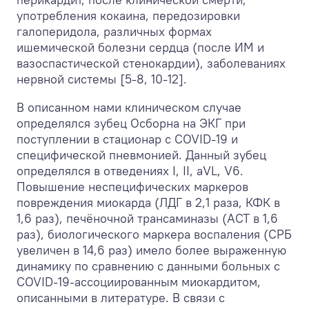
употребления кокаина, передозировки
галоперидола, различных формах
ишемической болезни сердца (после ИМ и
вазоспастической стенокардии), заболеваниях
нервной системы [5-8, 10-12].
В описанном нами клиническом случае
определялся зубец Осборна на ЭКГ при
поступлении в стационар с COVID-19 и
специфической пневмонией. Данный зубец
определялся в отведениях I, II, aVL, V
6
.
Повышение неспецифических маркеров
повреждения миокарда (ЛДГ в 2,1 раза, КФК в
1,6 раз), печёночной трансаминазы (АСТ в 1,6
раз), биологического маркера воспаления (СРБ
увеличен в 14,6 раз) имело более выраженную
динамику по сравнению с данными больных с
COVID-19-ассоциированным миокардитом,
описанными в литературе. В связи с