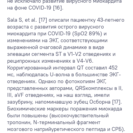
не исключало развитие вирусного миокардита
на фоне COVID-19 [16].
Sala S, et al. [17] описали пациентку 43-летнего
возраста с развития острого вирусного
миокардита при COVID-19 (SpO2 89%) и
изменениями на ЭКГ, соответствующими
выраженной очаговой динамике в виде
элевации сегмента ST в V
1
-V
2
отведениях и
реципрокных изменениях в V
4
-V
6
.
Корригированный интервал QT составил 452
мс, наблюдалась U-волна в большинстве ЭКГ-
отведениях. Однако по фотокопиям ЭКГ,
представленных авторами, QRSкомплексы в II,
III, aVF отведениях, на наш взгляд, имели
зазубрину, напоминавшую зубец Осборна [17].
Биохимические маркеры поражения миокарда
были повышены (высокочувствительный
тропонин, N-терминальный фрагмент
мозгового натрийуретического пептида и CРБ).