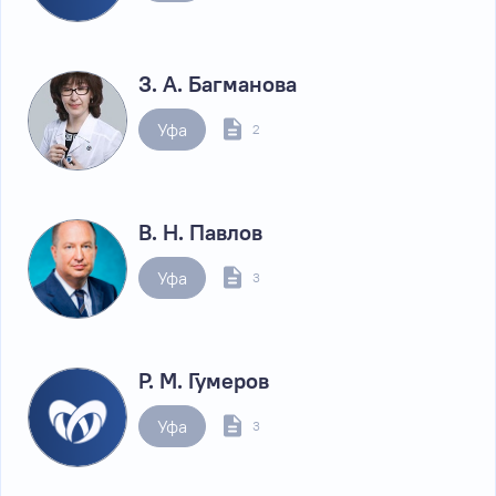
З. А. Багманова
Уфа
2
В. Н. Павлов
Уфа
3
Р. М. Гумеров
Уфа
3