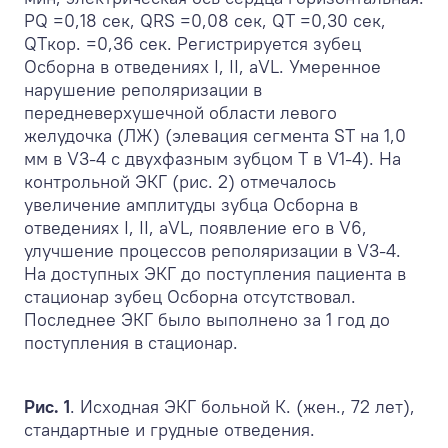
PQ =0,18 сек, QRS =0,08 сек, QT =0,30 сек,
QTкор. =0,36 сек. Регистрируется зубец
Осборна в отведениях I, II, aVL. Умеренное
нарушение реполяризации в
передневерхушечной области левого
желудочка (ЛЖ) (элевация сегмента ST на 1,0
мм в V
3-4
c двухфазным зубцом Т в V
1-4
). На
контрольной ЭКГ (рис. 2) отмечалось
увеличение амплитуды зубца Осборна в
отведениях I, II, aVL, появление его в V6,
улучшение процессов реполяризации в V
3-4
.
На доступных ЭКГ до поступления пациента в
стационар зубец Осборна отсутствовал.
Последнее ЭКГ было выполнено за 1 год до
поступления в стационар.
Рис. 1
. Исходная ЭКГ больной К. (жен., 72 лет),
стандартные и грудные отведения.