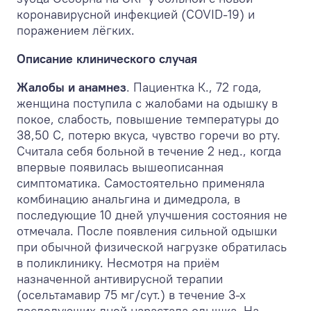
коронавирусной инфекцией (COVID-19) и
поражением лёгких.
Описание клинического случая
Жалобы и анамнез
. Пациентка К., 72 года,
женщина поступила с жалобами на одышку в
покое, слабость, повышение температуры до
38,5
0
С, потерю вкуса, чувство горечи во рту.
Считала себя больной в течение 2 нед., когда
впервые появилась вышеописанная
симптоматика. Самостоятельно применяла
комбинацию анальгина и димедрола, в
последующие 10 дней улучшения состояния не
отмечала. После появления сильной одышки
при обычной физической нагрузке обратилась
в поликлинику. Несмотря на приём
назначенной антивирусной терапии
(осельтамавир 75 мг/сут.) в течение 3-х
последующих дней нарастала одышка. На