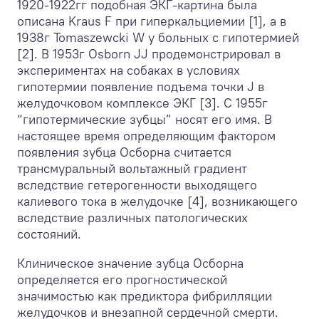
1920-1922гг подобная ЭКГ-картина была
описана Kraus F при гиперкальциемии [1], а в
1938г Tomaszewcki W у больных с гипотермией
[2]. В 1953г Osborn JJ продемонстрировал в
экспериментах на собаках в условиях
гипотермии появление подъема точки J в
желудочковом комплексе ЭКГ [3]. С 1955г
“гипотермические зубцы” носят его имя. В
настоящее время определяющим фактором
появления зубца Осборна считается
трансмуральный вольтажный градиент
вследствие гетерогенности выходящего
калиевого тока в желудочке [4], возникающего
вследствие различных патологических
состояний.
Клиническое значение зубца Осборна
определяется его прогностической
значимостью как предиктора фибрилляции
желудочков и внезапной сердечной смерти.