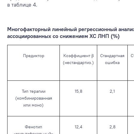
в таблице 4.
Многофакторный линейный регрессионный анализ
ассоциированных со снижением ХС ЛНП (%)
Предиктор
Коэффициент β
Стандартная
С
(нестандартиз.)
ошибка
Тип терапии
15,8
2,1
(комбинированная
или моно)
Фенотип
12,4
2,8
«мультифокальный»