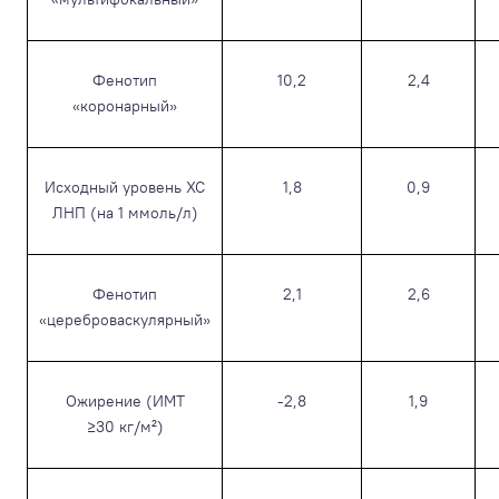
Фенотип
10,2
2,4
«коронарный»
Исходный уровень ХС
1,8
0,9
ЛНП (на 1 ммоль/л)
Фенотип
2,1
2,6
«цереброваскулярный»
Ожирение (ИМТ
-2,8
1,9
≥30 кг/м²)