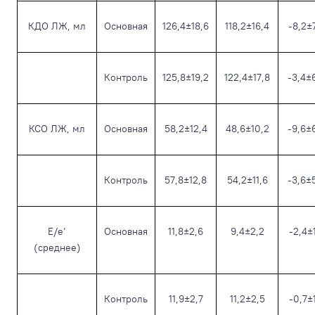
КДО ЛЖ, мл
Основная
126,4±18,6
118,2±16,4
-8,2±
Контроль
125,8±19,2
122,4±17,8
-3,4±
КСО ЛЖ, мл
Основная
58,2±12,4
48,6±10,2
-9,6±
Контроль
57,8±12,8
54,2±11,6
-3,6±
Е/е’
Основная
11,8±2,6
9,4±2,2
-2,4±
(среднее)
Контроль
11,9±2,7
11,2±2,5
-0,7±