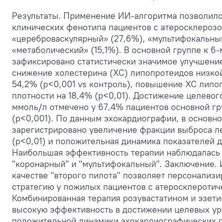
Результаты. Применение ИИ-алгоритма позволил
клинических фенотипа пациентов с атеросклерозо
«цереброваскулярный» (27,6%), «мультифокальный
«метаболический» (15,1%). В основной группе к 6
зафиксировано статистически значимое улучшени
снижение холестерина (ХС) липопротеидов низко
54,2% (p<0,001 vs контроль), повышение ХС липо
плотности на 18,4% (p<0,01). Достижение целевог
ммоль/л отмечено у 67,4% пациентов основной гр
(p<0,001). По данным эхокардиографии, в основно
зарегистрировано увеличение фракции выброса л
(p<0,01) и положительная динамика показателей 
Наибольшая эффективность терапии наблюдалась 
"коронарный" и "мультифокальный". Заключение.
качестве "второго пилота" позволяет персонализ
стратегию у пожилых пациентов с атеросклероти
Комбинированная терапия розувастатином и эзет
высокую эффективность в достижении целевых ур
положительной динамики эхокардиографических п