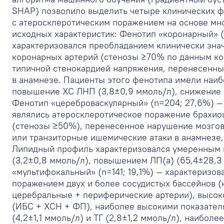
SHAP) позволило выделить четыре клинических ф
с атеросклеротическим поражением на основе мн
исходных характеристик: Фенотип «коронарный» 
характеризовался преобладанием клинически зна
коронарных артерий (стенозы ≥70% по данным ко
типичной стенокардией напряжения, перенесенн
в анамнезе. Пациенты этого фенотипа имели наи
повышение ХС ЛНП (3,8±0,9 ммоль/л), снижение
Фенотип «цереброваскулярный» (n=204; 27,6%) 
являлись атеросклеротическое поражение брахи
(стенозы ≥50%), перенесенное нарушение мозго
или транзиторные ишемические атаки в анамнезе,
Липидный профиль характеризовался умеренным
(3,2±0,8 ммоль/л), повышением ЛП(а) (65,4±28,3
«мультифокальный» (n=141; 19,1%) — характеризо
поражением двух и более сосудистых бассейнов 
церебральные + периферические артерии), высок
(ИБС + ХСН + ФП), наиболее высокими показате
(4,2±1,1 ммоль/л) и ТГ (2,8±1,2 ммоль/л), наибол