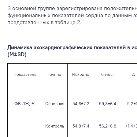
В основной группе зарегистрирована положительн
функциональных показателей сердца по данным э
представленных в таблице 2.
Динамика эхокардиографических показателей в и
(M±SD)
Показатель
Группа
Исходно
6 мес.
Δ
ФВ ЛЖ, %
Основная
54,6±7,2
59,8±6,4
+5,2±
Контроль
54,8±7,4
56,2±6,8
+1,4±