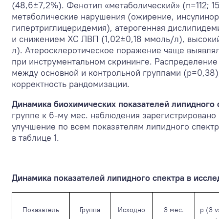
(48,6±7,2%). Фенотип «метаболический» (n=112; 1
метаболические нарушения (ожирение, инсулинор
гипертриглицеридемия), атерогенная дислипиде
и снижением ХС ЛВП (1,02±0,18 ммоль/л), высокий
л). Атеросклеротическое поражение чаще выявля
при инструментальном скрининге. Распределение
между основной и контрольной группами (p=0,38)
корректность рандомизации.
Динамика биохимических показателей липидного 
группе к 6-му мес. наблюдения зарегистрировано
улучшение по всем показателям липидного спект
в таблице 1.
Динамика показателей липидного спектра в иссл
Показатель
Группа
Исходно
3 мес.
p (3 v