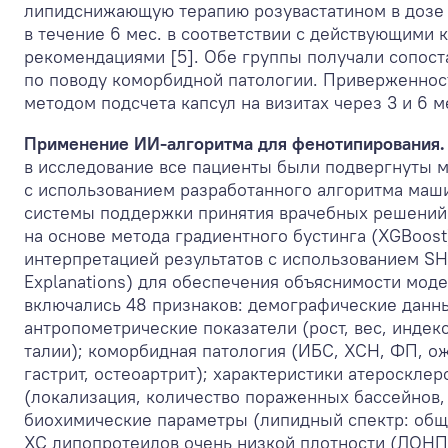
липидснижающую терапию розувастатином в дозе 
в течение 6 мес. в соответствии с действующими
рекомендациями [5]. Обе группы получали сопос
по поводу коморбидной патологии. Приверженнос
методом подсчета капсул на визитах через 3 и 6 м
Применение ИИ-алгоритма для фенотипирования
в исследование все пациенты были подвергнуты 
с использованием разработанного алгоритма маш
системы поддержки принятия врачебных решений
на основе метода градиентного бустинга (XGBoos
интерпретацией результатов с использованием SHA
Explanations) для обеспечения объяснимости модел
включались 48 признаков: демографические данные
антропометрические показатели (рост, вес, индек
талии); коморбидная патология (ИБС, ХСН, ФП, ож
гастрит, остеоартрит); характеристики атероскле
(локализация, количество пораженных бассейнов,
биохимические параметры (липидный спектр: общ
ХС липопротеидов очень низкой плотности (ЛОНП