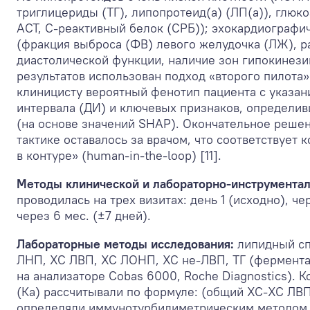
триглицериды (ТГ), липопротеид(а) (ЛП(а)), глюко
АСТ, С-реактивный белок (СРБ)); эхокардиографи
(фракция выброса (ФВ) левого желудочка (ЛЖ), р
диастолической функции, наличие зон гипокинези
результатов использован подход «второго пилота»
клиницисту вероятный фенотип пациента с указа
интервала (ДИ) и ключевых признаков, определи
(на основе значений SHAP). Окончательное решен
тактике оставалось за врачом, что соответствует 
в контуре» (human-in-the-loop) [11].
Методы клинической и лабораторно-инструмента
проводилась на трех визитах: день 1 (исходно), чер
через 6 мес. (±7 дней).
Лабораторные методы исследования:
липидный сп
ЛНП, ХС ЛВП, ХС ЛОНП, ХС не-ЛВП, ТГ (фермент
на анализаторе Cobas 6000, Roche Diagnostics). 
(Ка) рассчитывали по формуле: (общий ХС-ХС ЛВ
определяли иммунотурбидиметрическим методом,