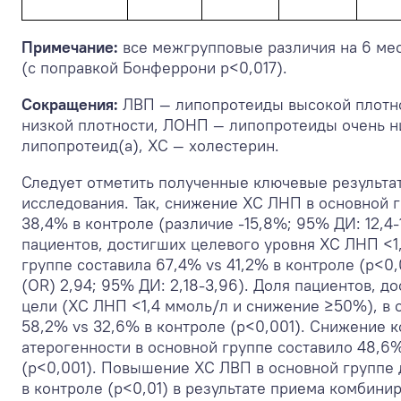
Примечание:
все межгрупповые различия на 6 мес
(с поправкой Бонферрони p<0,017).
Сокращения:
ЛВП — липопротеиды высокой плотн
низкой плотности, ЛОНП — липопротеиды очень ни
липопротеид(а), ХС — холестерин.
Следует отметить полученные ключевые результа
исследования. Так, снижение ХС ЛНП в основной г
38,4% в контроле (различие -15,8%; 95% ДИ: 12,4-
пациентов, достигших целевого уровня ХС ЛНП <1
группе составила 67,4% vs 41,2% в контроле (p<0
(OR) 2,94; 95% ДИ: 2,18-3,96). Доля пациентов, 
цели (ХС ЛНП <1,4 ммоль/л и снижение ≥50%), в 
58,2% vs 32,6% в контроле (p<0,001). Снижение 
атерогенности в основной группе составило 48,6
(p<0,001). Повышение ХС ЛВП в основной группе 
в контроле (p<0,01) в результате приема комбини