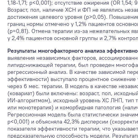
1,18-1,71; p<0,001); отсутствие ожирения (OR 1,54; 
Возраст, пол, наличие ХСН и ФП не являлись не
достижения целевого уровня (p>0,05). Повышени
границ нормы отмечено у 1,2% пациентов основно
(p=0,81). Отмена терапии из-за нежелательных я
у 2,4% пациентов основной группы и 2,7% контрол
Результаты многофакторного анализа эффективно
выявления независимых факторов, ассоциированн
липидснижающей терапии, был проведен многоф
регрессионный анализ. В качестве зависимой пер
эффективности) выступало процентное снижение
через 6 мес. терапии. В модель в качестве неза
(ковариат) были включены: возраст, пол, исходн
ИИ-алгоритмом), исходный уровень ХС ЛНП, тип 
или монотерапия) и коморбидная патология (нали
Регрессионная модель была статистически значимо
p<0,001) и объясняла 42,3% дисперсии (скоррект
показателя эффективности терапии, что указывае
предсказательную способность модели. Результа