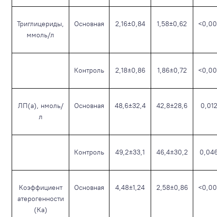
Триглицериды,
Основная
2,16±0,84
1,58±0,62
<0,00
ммоль/л
Контроль
2,18±0,86
1,86±0,72
<0,00
ЛП(а), нмоль/
Основная
48,6±32,4
42,8±28,6
0,01
л
Контроль
49,2±33,1
46,4±30,2
0,04
Коэффициент
Основная
4,48±1,24
2,58±0,86
<0,00
атерогенности
(Ка)