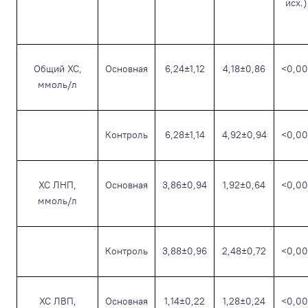
исх.)
Общий ХС,
Основная
6,24±1,12
4,18±0,86
<0,00
ммоль/л
Контроль
6,28±1,14
4,92±0,94
<0,00
ХС ЛНП,
Основная
3,86±0,94
1,92±0,64
<0,00
ммоль/л
Контроль
3,88±0,96
2,48±0,72
<0,00
ХС ЛВП,
Основная
1,14±0,22
1,28±0,24
<0,00