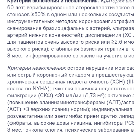
Критерии включения и невключения.
Критерии вкл
60 лет; верифицированное атеросклеротическое 
стенозов ≥50% в одном или нескольких сосудист
инструментальных методов: коронароангиография
сканирование брахиоцефальных артерий, ультраз
артерий нижних конечностей); дислипидемия (ХС
для пациентов очень высокого риска или ≥2,6 ммо
высокого риска); стабильная базисная терапия в
3 мес.; информированное согласие на участие в и
Критерии невключения:
острое нарушение мозгов
или острый коронарный синдром в предшествующи
хроническая сердечная недостаточность (ХСН) (II
класса по NYHA); тяжелая почечная недостаточно
фильтрации (СКФ) <30 мл/мин/1,73 м²); активные
(повышение аланинаминотрансферазы (АЛТ)/асп
(АСТ) >3 верхних границ нормы); индивидуальная
розувастатина или эзетимиба; прием других лип
(фибраты, высокие дозы ниацина, ингибиторы P
3 мес.; онкопатология, психические заболевания в