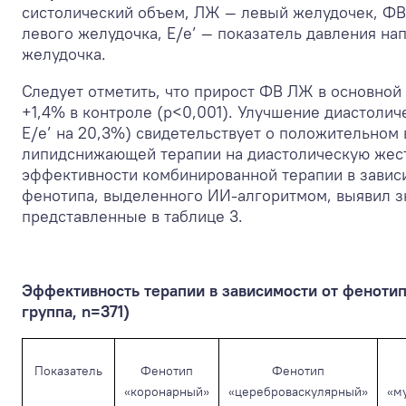
систолический объем, ЛЖ — левый желудочек, Ф
левого желудочка, Е/е’ — показатель давления на
желудочка.
Следует отметить, что прирост ФВ ЛЖ в основной 
+1,4% в контроле (p<0,001). Улучшение диастоли
Е/е’ на 20,3%) свидетельствует о положительном
липидснижающей терапии на диастолическую жест
эффективности комбинированной терапии в завис
фенотипа, выделенного ИИ-алгоритмом, выявил з
представленные в таблице 3.
Эффективность терапии в зависимости от фенотип
группа, n=371)
Показатель
Фенотип
Фенотип
«коронарный»
«цереброваскулярный»
«м