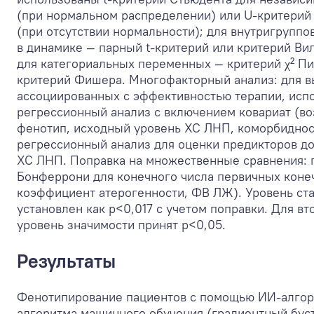
(при нормальном распределении) или U-критерий
(при отсутствии нормальности); для внутригруппо
в динамике — парный t-критерий или критерий Ви
для категориальных переменных — критерий χ² П
критерий Фишера. Многофакторный анализ: для в
ассоциированных с эффективностью терапии, исп
регрессионный анализ с включением ковариат (во
фенотип, исходный уровень ХС ЛНП, коморбиднос
регрессионный анализ для оценки предикторов д
ХС ЛНП. Поправка на множественные сравнения: 
Бонферрони для конечного числа первичных коне
коэффициент атерогенности, ФВ ЛЖ). Уровень ст
установлен как p<0,017 с учетом поправки. Для в
уровень значимости принят p<0,05.
Результаты
Фенотипирование пациентов с помощью ИИ-алгор
алгоритма машинного обучения (градиентный бус