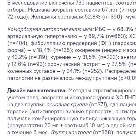
В исследование включены 739 пациентов, соотве
отбора. Медиана возраста составила 67 лет (инте
72 года). Женщины составили 52,8% (n=390), муж
Коморбидная патология включала:
ИБС — у 68,3% 
артериальную гипертензию — у 89,7% (n=663); ХСН
(n=404); фибрилляцию предсердий (ФП) (парокс
форма) — у 18,4% (n=136); ожирение (индекс масс
у 43,2% (n=319); курение — у 31,5% (n=233); анем
у 12,6% (n=93); хронический гастрит — у 27,5% (n
коленных суставов — у 34,1% (n=252). Распредел
патологии не различалось между группами (p>0,05
Дизайн вмешательства.
Методом стратифицирован
учетом пола, возраста и исходного уровня ХС ЛН
на две группы:
основная группа
(n=371), где паци
терапии (антигипертензивные препараты, антиагр
получали комбинированную липидснижающую тер
(розувастатин 20 мг + эзетимиб 10 мг) в одной кап
в течение 6 мес.
Группа контроля
(n=368): получа