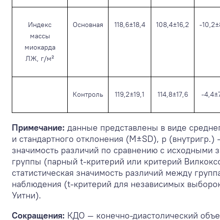
Индекс
Основная
118,6±18,4
108,4±16,2
-10,2±
массы
миокарда
ЛЖ, г/м²
Контроль
119,2±19,1
114,8±17,6
-4,4±
Примечание:
данные представлены в виде средне
и стандартного отклонения (M±SD), p (внутригр.) 
значимость различий по сравнению с исходными 
группы (парный t-критерий или критерий Вилкоксо
статистическая значимость различий между группа
наблюдения (t-критерий для независимых выборо
Уитни).
Сокращения:
КДО — конечно-диастолический объе