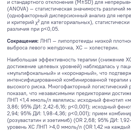
и стандартного отклонения (M±SD) для непрерыв
(ANOVA) — статистическая значимость различий 
(однофакторный дисперсионный анализ для неп
и критерий χ² для категориальных), статистическ
различия при p<0,05.
Сокращения:
ЛНП — липопротеиды низкой плотно
выброса левого желудочка, ХС — холестерин.
Наибольшая эффективность терапии (снижение Х
достижение целевых уровней) наблюдалась у пац
«мультифокальный» и «коронарный», что подтвер
интенсифицированной комбинированной терапии и
высокого риска. Многофакторный логистический 
показал, что независимыми предикторами достиж
ЛНП <1,4 ммоль/л являлись: исходный фенотип «
3,86; 95% ДИ: 2,42-6,16; p<0,001); исходный фен
2,94; 95% ДИ: 1,98-4,36; p<0,001); прием комбин
(розувастатин и эзетимиб) (OR 2,68; 95% ДИ: 1,92
уровень ХС ЛНП >4,0 ммоль/л (OR 1,42 на каждый