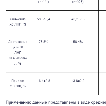
(n=141)
(n=103)
Снижение
58,6±8,4
48,2±7,6
ХС ЛНП, %
Достижение
76,8%
58,4%
цели ХС
ЛНП
<1,4 ммоль/
л, %
Прирост
+6,4±2,8
+3,8±2,2
ФВ ЛЖ, %
Примечание:
данные представлены в виде средне