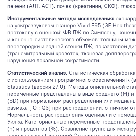
печени (АЛТ, АСТ), почек (креатинин, СКФ), глюко
Инструментальные методы исследования:
эхокар
на ультразвуковом сканере Vivid E95 (GE Healthca
протоколу с оценкой: ФВ ЛЖ по Симпсону; конеч
и конечно-систолического объемов; толщины ме
перегородки и задней стенки ЛЖ; показателей ди
(трансмитральный кровоток, тканевая допплерогр
нарушения локальной сократимости.
Статистический анализ.
Статистическая обработк
с использованием программного обеспечения R (ве
Statistics (версия 27.0). Методы описательной ст
переменные представлены в виде среднего (M) и 
(SD) при нормальном распределении или медианы
размаха [ Q1; Q3] при распределении, отличном о
Нормальность распределения оценивали с помощ
Уилка. Категориальные переменные представлены
(n) и процентов (%). Сравнение групп: для межгр
использованы t-критерий Стьюдента для независ