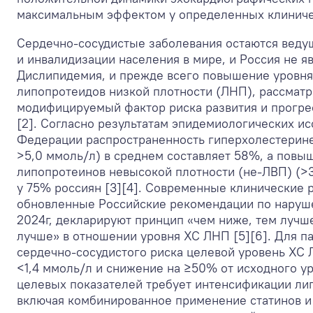
максимальным эффектом у определенных клиниче
Сердечно-сосудистые заболевания остаются веду
и инвалидизации населения в мире, и Россия не яв
Дислипидемия, и прежде всего повышение уровня
липопротеидов низкой плотности (ЛНП), рассматр
модифицируемый фактор риска развития и прогре
[2]. Согласно результатам эпидемиологических ис
Федерации распространенность гиперхолестерин
>5,0 ммоль/л) в среднем составляет 58%, а пов
липопротеинов невысокой плотности (не-ЛВП) (>3
у 75% россиян [3][4]. Современные клинические 
обновленные Российские рекомендации по наруш
2024г, декларируют принцип «чем ниже, тем лучш
лучше» в отношении уровня ХС ЛНП [5][6]. Для п
сердечно-сосудистого риска целевой уровень ХС 
<1,4 ммоль/л и снижение на ≥50% от исходного ур
целевых показателей требует интенсификации л
включая комбинированное применение статинов и 