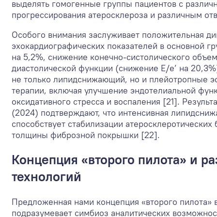
выделять гомогенные группы пациентов с различ
прогрессирования атеросклероза и различным отве
Особого внимания заслуживает положительная д
эхокардиографических показателей в основной г
на 5,2%, снижение конечно-систолического объем
диастолической функции (снижение Е/е’ на 20,3%
не только липидснижающий, но и плейотропные 
терапии, включая улучшение эндотелиальной фун
оксидативного стресса и воспаления [21]. Результ
(2024) подтверждают, что интенсивная липидсни
способствует стабилизации атеросклеротических
толщины фиброзной покрышки [22].
Концепция «второго пилота» и ра
технологий
Предложенная нами концепция «второго пилота» 
подразумевает симбиоз аналитических возможнос