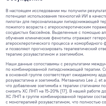
В настоящем исследовании мы получили результ
потенциал использования технологий ИИ в качест
пилота» для персонализации липидснижающей тер
пожилого возраста с атеросклеротическим пораж
сосудистых бассейнов. Выделенные с помощью а
обучения клинические фенотипы отражают гетеро
атеросклеротического процесса и коморбидного ф
и позволяют прогнозировать терапевтический отв
терапию розувастатином и эзетимибом.
Наши данные сопоставимы с результатами между
по комбинированной липидснижающей терапии. С
в основной группе соответствует ожидаемому ад
розувастатина и эзетимиба. Метаанализ Lee J, et al
что добавление эзетимиба к терапии статинами п
снизить ХС ЛНП на 15-20% [17]. В нашей работе 
ХС ЛНП в группе комбинированной терапии соста
с монотерапией розувастатином, что полностью со