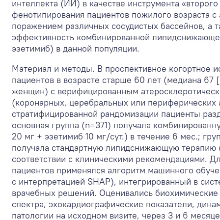
интеллекта (ИИ) в качестве инструмента «второго
фенотипирования пациентов пожилого возраста с
поражением различных сосудистых бассейнов, а т
эффективность комбинированной липидснижающей
эзетимиб) в данной популяции.
Материал и методы. В проспективное когортное 
пациентов в возрасте старше 60 лет (медиана 67 [
женщин) с верифицированным атеросклеротичес
(коронарных, церебральных или периферических 
стратифицированной рандомизации пациенты разд
основная группа (n=371) получала комбинированн
20 мг + эзетимиб 10 мг/сут.) в течение 6 мес.; гр
получала стандартную липидснижающую терапию (р
соответствии с клиническими рекомендациями. Д
пациентов применялся алгоритм машинного обуче
с интерпретацией SHAP), интегрированный в сис
врачебных решений. Оценивались биохимические
спектра, эхокардиографические показатели, дин
патологии на исходном визите, через 3 и 6 месяц