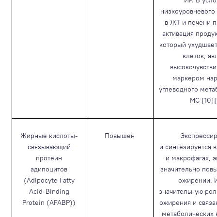
ИР. В усл
низкоуровневого
в ЖТ и печени 
активация проду
который ухудшает
клеток, яв
высокочувств
маркером на
углеводного мета
МС [10][
Жирные кислоты-
Повышен
Экспрессир
связывающий
и синтезируется 
протеин
и макрофагах, 
адипоцитов
значительно пов
(Adipocyte Fatty
ожирении. 
Acid-Binding
значительную рол
Protein (AFABP))
ожирения и связа
метаболических 