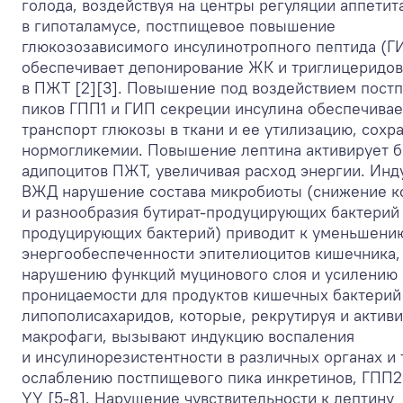
голода, воздействуя на центры регуляции аппетит
в гипоталамусе, постпищевое повышение
глюкозозависимого инсулинотропного пептида (Г
обеспечивает депонирование ЖК и триглицеридов
в ПЖТ [2][3]. Повышение под воздействием пост
пиков ГПП1 и ГИП секреции инсулина обеспечивае
транспорт глюкозы в ткани и ее утилизацию, сохр
нормогликемии. Повышение лептина активирует б
адипоцитов ПЖТ, увеличивая расход энергии. Ин
ВЖД нарушение состава микробиоты (снижение к
и разнообразия бутират-продуцирующих бактерий
продуцирующих бактерий) приводит к уменьшени
энергообеспеченности эпителиоцитов кишечника,
нарушению функций муцинового слоя и усилению
проницаемости для продуктов кишечных бактерий
липополисахаридов, которые, рекрутируя и актив
макрофаги, вызывают индукцию воспаления
и инсулинорезистентности в различных органах и 
ослаблению постпищевого пика инкретинов, ГПП2
YY [5-8]. Нарушение чувствительности к лептину