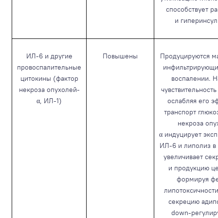
способствует р
и гиперинсу
ИЛ-6 и другие
Повышены
Продуцируются м
провоспалительные
инфильтрирующи
цитокины (фактор
воспалении. 
некроза опухолей-
чувствительность
α, ИЛ-1)
ослабляя его э
транспорт глюко
некроза опу
α индуцирует экс
ИЛ-6 и липолиз в
увеличивает се
и продукцию ц
формируя ф
липотоксичности
секрецию адип
down-регулир