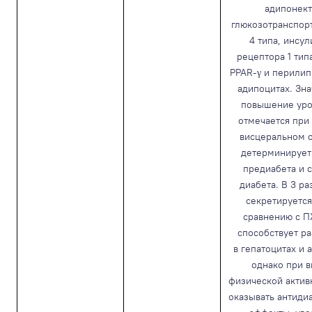
адипонект
глюкозотранспор
4 типа, инсу
рецептора 1 типа
PPAR-γ и перилип
адипоцитах. Зн
повышение уро
отмечается при
висцеральном 
детерминирует
предиабета и 
диабета. В 3 р
секретируетс
сравнению с П
способствует р
в гепатоцитах и 
однако при 
физической актив
оказывать антиди