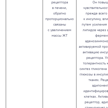
рецептора
Он повыш
в печени,
чувствительнос
обратно
прежде всего
пропорционально
к инсулину, вли
связаны
путем усиления
с увеличением
липидов через 
массы ЖТ
фермен
аденозинмоно
активируемой про
активацию инсу
рецептора. У
толерантность 
синтез гликогена
глюкозы в инсул
тканях. Рец
адипонек
идентифициров
клетках. Актив
рецептор, ади
стимулирует 