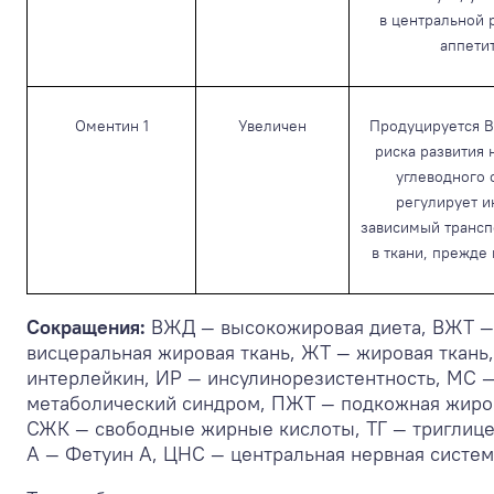
в центральной 
аппети
Оментин 1
Увеличен
Продуцируется В
риска развития
углеводного 
регулирует и
зависимый трансп
в ткани, прежде
Сокращения:
ВЖД — высокожировая диета, ВЖТ —
висцеральная жировая ткань, ЖТ — жировая ткань
интерлейкин, ИР — инсулинорезистентность, МС 
метаболический синдром, ПЖТ — подкожная жиров
СЖК — свободные жирные кислоты, ТГ — триглице
А — Фетуин А, ЦНС — центральная нервная систем