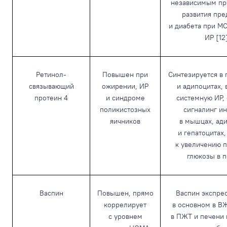
независимым пр
развития пре
и диабета при МС
ИР [12
Ретинол-
Повышен при
Синтезируется в 
связывающий
ожирении, ИР
и адипоцитах,
протеин 4
и синдроме
системную ИР,
поликистозных
сигналинг и
яичников
в мышцах, ад
и гепатоцитах
к увеличению 
глюкозы в 
Васпин
Повышен, прямо
Васпин экспре
коррелирует
в основном в ВЖ
с уровнем
в ПЖТ и печени 