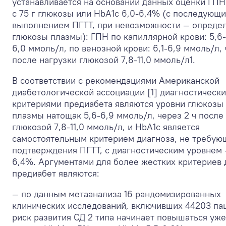
устанавливается на основании данных оценки ГПН
с 75 г глюкозы или HbA
1с
6,0-6,4% (с последующ
выполнением ПГТТ, при невозможности — опреде
глюкозы плазмы): ГПН по капиллярной крови: 5,6-
6,0 ммоль/л, по венозной крови: 6,1-6,9 ммоль/л, 
поcлe нaгрyзки глюкозой 7,8-11,0 ммоль/л
1
.
В соответствии с рекомендациями Американской
диабетологической ассоциации [1] диагностическ
критериями предиабета являются уровни глюкозы
плазмы натощак 5,6-6,9 ммоль/л, чeрeз 2 ч поcлe
глюкозой 7,8-11,0 ммоль/л, и HbA
1с
является
самостоятельным критерием диагноза, не требу
подтверждения ПГТТ, с диагностическим уровнем 
6,4%. Аргументами для более жестких критериев 
предиабет являются:
— по данным метаанализа 16 рандомизированных
клинических исследований, включивших 44203 па
риск развития СД 2 типа начинает повышаться уже