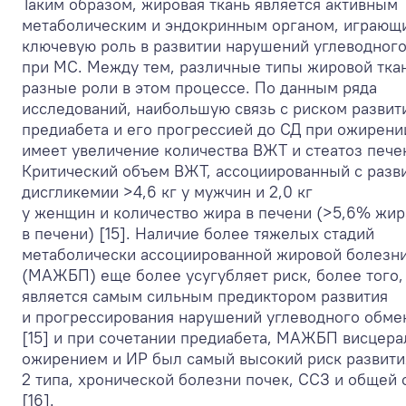
Таким образом, жировая ткань является активным
метаболическим и эндокринным органом, играющ
ключевую роль в развитии нарушений углеводног
при МС. Между тем, различные типы жировой тка
разные роли в этом процессе. По данным ряда
исследований, наибольшую связь с риском развит
предиабета и его прогрессией до СД при ожирени
имеет увеличение количества ВЖТ и стеатоз пече
Критический объем ВЖТ, ассоциированный с разв
дисгликемии >4,6 кг у мужчин и 2,0 кг
у женщин
и количество жира в печени (>5,6% жир
в печени)
[15]. Наличие более тяжелых стадий
метаболически ассоциированной жировой болезн
(МАЖБП) еще более усугубляет риск, более тог
является самым сильным предиктором развития
и прогрессирования нарушений углеводного обме
[15] и при сочетании предиабета, МАЖБП висцер
ожирением и ИР был самый высокий риск развити
2 типа, хронической болезни почек, ССЗ и общей
[16].