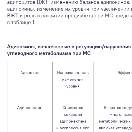
адипоцитов ВЖТ, изменению баланса адипокинов
адипокины, изменение их уровня при увеличении 
ВЖТ и роль в развитии предиабета при МС предс
в таблице 1.
Адипокины, вовлеченные в регуляцию/нарушения
углеводного метаболизма при МС
Адипокин
Направленность
Эффек
изменения
уровня
Адипонектин
Снижается
Является мод
секреция
многочисл
адипонектина
метаболических 
и экспрессия его
включая углевод