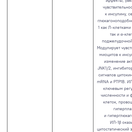
эффекты, уве
чувствительно
к инсулину, 
глюкагоноподобн
1 как Л-клетками
так и α-кл
поджелудочной
Модулирует чувст
миоцитов к инсу
изменение ак
JNK1/2, ингибито
сигналов цитоки
mRNA и PTP1B. ИЛ
ключевым рег
численности и 
клеток, прово
гиперпла
и гиперглюка
ИЛ-1β оказ
цитостатический 