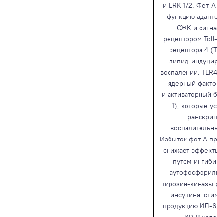
и ERK 1/2. Фет-
функцию адапт
СЖК и сигн
рецептором Toll
рецептора 4 (
липид-индуци
воспалении. TLR4
ядерный факто
и активаторный б
1), которые у
транскри
воспалительны
Избыток фет-А п
снижает эффект
путем ингиби
аутофосфорил
тирозин-киназы 
инсулина. сти
продукцию ИЛ-6,