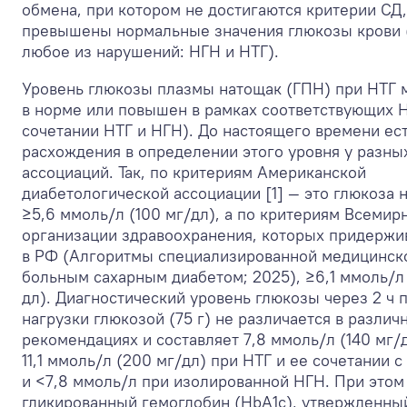
обмена, при котором не достигаются критерии СД,
превышены нормальные значения глюкозы крови 
любое из нарушений: НГН и НТГ).
Уровень глюкозы плазмы натощак (ГПН) при НТГ 
в норме или повышен в рамках соответствующих 
сочетании НТГ и НГН). До настоящего времени ес
расхождения в определении этого уровня у разны
ассоциаций. Так, по критериям Американской
диабетологической ассоциации [1] — это глюкоза 
≥5,6 ммоль/л (100 мг/дл), а по критериям Всемир
организации здравоохранения, которых придержи
в РФ (Алгоритмы специализированной медицинс
больным сахарным диабетом; 2025), ≥6,1 ммоль/л 
дл). Диагностический уровень глюкозы через 2 ч 
нагрузки глюкозой (75 г) не различается в различ
рекомендациях и составляет 7,8 ммоль/л (140 мг/
11,1 ммоль/л (200 мг/дл) при НТГ и ее сочетании 
и <7,8 ммоль/л при изолированной НГН. При этом
гликированный гемоглобин (HbA
1c
), утвержденны