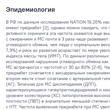
Эпидемиология
В РФ по данным исследования NATION 19,26% на
имеют предиабет [2], однако можно ожидать, что
активного скрининга эта частота окажется еще в
с ожирением и МС почти в 3 раза чаще развивают
углеводного обмена, чем люди с нормальным вес
7,3%) и риск их развития возрастает по мере увел
индекса массы тела (ИМТ). По данным различных
исследований нарушения углеводного обмена как
МС встречаются с частотой от 30 до 80% [2-4]. Ч
предиабет сочетается с висцеральным ожирением
втором месте стоит сочетание с артериальной ги
(АГ). Типичная для МС дислипидемия (ДЛП),
характеризующаяся гипертриглицеридемией и ни
уровнем холестерина (ХС) липопротеинов высоко
плотности (ЛВП) в значительно меньшей степени 
с НТГ. Частота выявления предиабета при МС увел