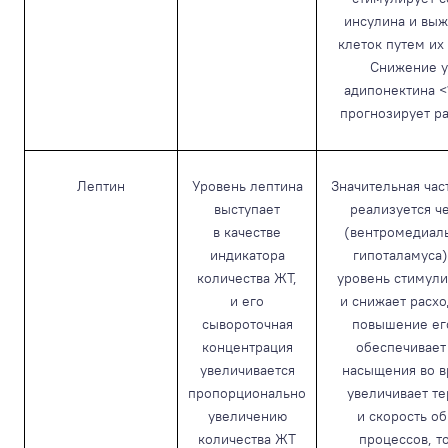
инсулина и выж
клеток путем их
Снижение у
адипонектина <
прогнозирует р
Лептин
Уровень лептина
Значительная час
выступает
реализуется ч
в качестве
(вентромедиал
индикатора
гипоталамуса)
количества ЖТ,
уровень стимули
и его
и снижает расхо
сывороточная
повышение ег
концентрация
обеспечивает
увеличивается
насыщения во в
пропорционально
увеличивает т
увеличению
и скорость о
количества ЖТ
процессов, т