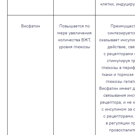
клетки, индуциру
Висфатин
Повышается по
Преимущест
мере увеличения
синтезируетс
количества ВЖТ,
оказывает инсул
уровня глюкозы
действие, св
с рецепторами 
стимулируя т
глюкозы в пери
ткани и тормозя
глюкозы гепат
Висфатин имеет д
связывания инс
рецептора, и не 
с инсулином за 
с рецепторами.
в регуляции п
провоспалит