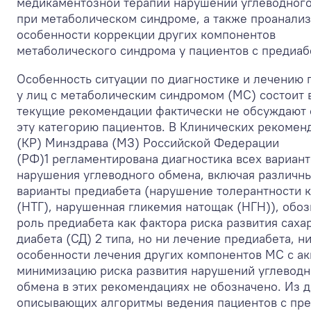
медикаментозной терапии нарушений углеводног
при метаболическом синдроме, а также проанали
особенности коррекции других компонентов
метаболического синдрома у пациентов с предиаб
Особенность ситуации по диагностике и лечению 
у лиц с метаболическим синдромом (МС) состоит в
текущие рекомендации фактически не обсуждают 
эту категорию пациентов. В Клинических рекомен
(КР) Минздрава (МЗ) Российской Федерации
(РФ)
1
регламентирована диагностика всех вариант
нарушения углеводного обмена, включая различн
варианты предиабета (нарушение толерантности к
(НТГ), нарушенная гликемия натощак (НГН)), обо
роль предиабета как фактора риска развития саха
диабета (СД) 2 типа, но ни лечение предиабета, н
особенности лечения других компонентов МС с ак
минимизацию риска развития нарушений углеводн
обмена в этих рекомендациях не обозначено. Из 
описывающих алгоритмы ведения пациентов с пре