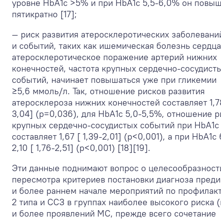
уровне HbA
1с
>5% и при HbA
1с
5,5-6,0% он повы
пятикратно [17];
— риск развития атеросклеротических заболевани
и событий, таких как ишемическая болезнь сердца
атеросклеротическое поражение артерий нижних
конечностей, частота крупных сердечно-сосудист
событий, начинает повышаться уже при гликемии
≥5,6 ммоль/л. Так, отношение рисков развития
атеросклероза нижних конечностей составляет 1,78
3,04] (p=0,036), для HbA
1c
5,0-5,5%, отношение р
крупных сердечно-сосудистых событий при HbA
1c
составляет 1,67 [ 1,39-2,01] (p<0,001), а при HbA
1c
2,10 [ 1,76-2,51] (p<0,001) [18][19].
Эти данные поднимают вопрос о целесообразност
пересмотра критериев постановки диагноза преди
и более раннем начале мероприятий по профилак
2 типа и ССЗ в группах наиболее высокого риска
и более проявлений МС, прежде всего сочетание