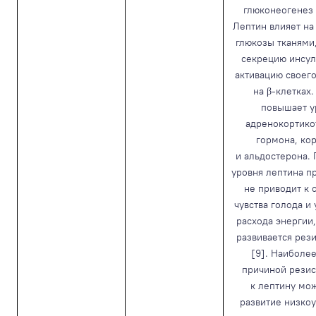
глюконеогенез 
Лептин влияет на
глюкозы тканями
секрецию инсул
активацию своег
на β-клетках
повышает у
адренокортико
гормона, ко
и альдостерона.
уровня лептина п
не приводит к
чувства голода и
расхода энергии, 
развивается рез
[9]. Наиболе
причиной резис
к лептину мо
развитие низко