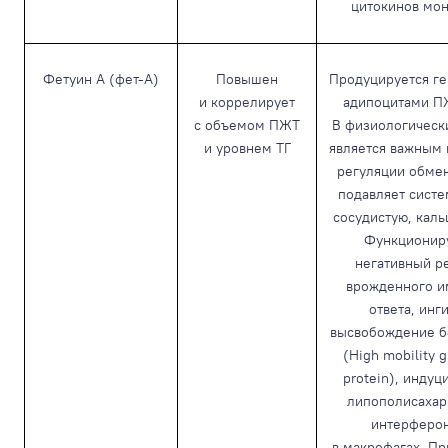
цитокинов мо
Фетуин А (фет-А)
Повышен
Продуцируется ге
и коррелирует
адипоцитами П
с объемом ПЖТ
В физиологическ
и уровнем ТГ
является важным
регуляции обмен
подавляет систем
сосудистую, кал
Функциониру
негативный р
врожденного и
ответа, инг
высвобождение б
(High mobility g
protein), инду
липополисахар
интерферон
в макрофагах. П