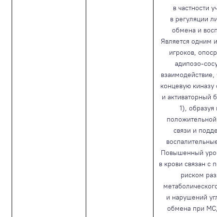
в частности у
в регуляции л
обмена и вос
Является одним 
игроков, опос
адипозо-сос
взаимодействие,
концевую киназу 
и активаторный б
1), образуя
положительной
связи и подд
воспалительные
Повышенный уро
в крови связан с
риском раз
метаболическог
и нарушений уг
обмена при МС,