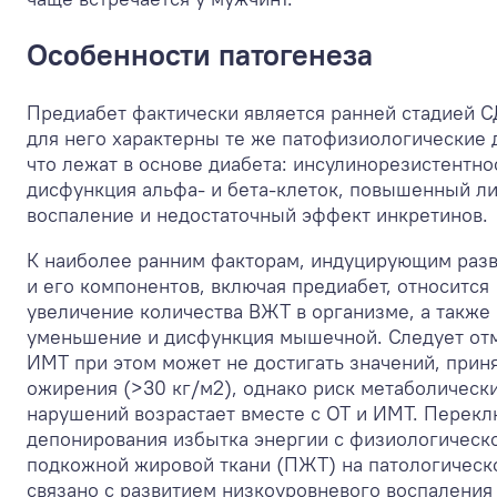
Особенности патогенеза
Предиабет фактически является ранней стадией С
для него характерны те же патофизиологические 
что лежат в основе диабета: инсулинорезистентно
дисфункция альфа- и бета-клеток, повышенный ли
воспаление и недостаточный эффект инкретинов.
К наиболее ранним факторам, индуцирующим раз
и его компонентов, включая предиабет, относится
увеличение количества ВЖТ в организме, а также
уменьшение и дисфункция мышечной. Следует отм
ИМТ при этом может не достигать значений, прин
ожирения (>30 кг/м
2
), однако риск метаболическ
нарушений возрастает вместе с ОТ и ИМТ. Перек
депонирования избытка энергии с физиологическ
подкожной жировой ткани (ПЖТ) на патологическ
связано с развитием низкоуровневого воспаления