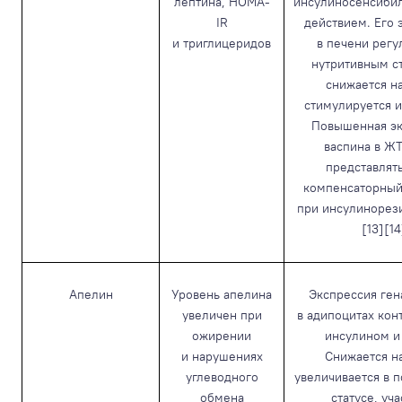
лептина, HOMA-
инсулиносенсиби
IR
действием. Его 
и триглицеридов
в печени регу
нутритивным с
снижается н
стимулируется 
Повышенная эк
васпина в Ж
представлят
компенсаторный
при инсулинорез
[13][14
Апелин
Уровень апелина
Экспрессия ген
увеличен при
в адипоцитах кон
ожирении
инсулином и
и нарушениях
Снижается н
углеводного
увеличивается в 
обмена
статусе, уча