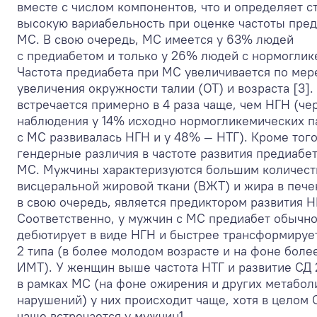
вместе с числом компонентов, что и определяет с
высокую вариабельность при оценке частоты пред
МС. В свою очередь, МС имеется у 63% людей
с предиабетом и только у 26% людей с нормоглик
Частота предиабета при МС увеличивается по мер
увеличения окружности талии (ОТ) и возраста [3].
встречается примерно в 4 раза чаще, чем НГН (чер
наблюдения у 14% исходно нормогликемических п
с МС развивалась НГН и у 48% — НТГ). Кроме тог
гендерные различия в частоте развития предиабет
МС. Мужчины характеризуются большим количес
висцеральной жировой ткани (ВЖТ) и жира в печен
в свою очередь, является предиктором развития Н
Соответственно, у мужчин с МС предиабет обычн
дебютирует в виде НГН и быстрее трансформируе
2 типа (в более молодом возрасте и на фоне боле
ИМТ). У женщин выше частота НТГ и развитие СД 
в рамках МС (на фоне ожирения и других метабол
нарушений) у них происходит чаще, хотя в целом 
чаще встречается у мужчин
1
.