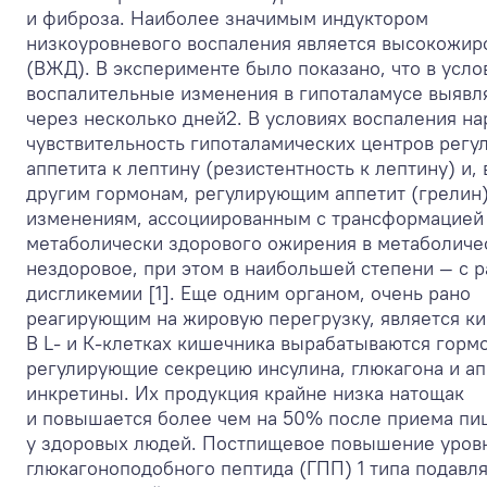
и фиброза. Наиболее значимым индуктором
низкоуровневого воспаления является высокожир
(ВЖД). В эксперименте было показано, что в усл
воспалительные изменения в гипоталамусе выявл
через несколько дней
2
. В условиях воспаления н
чувствительность гипоталамических центров регу
аппетита к лептину (резистентность к лептину) и,
другим гормонам, регулирующим аппетит (грелин
изменениям, ассоциированным с трансформацией
метаболически здорового ожирения в метаболиче
нездоровое, при этом в наибольшей степени — с 
дисгликемии [1]. Еще одним органом, очень рано
реагирующим на жировую перегрузку, является к
В L- и К-клетках кишечника вырабатываются горм
регулирующие секрецию инсулина, глюкагона и ап
инкретины. Их продукция крайне низка натощак
и повышается более чем на 50% после приема пи
у здоровых людей. Постпищевое повышение уров
глюкагоноподобного пептида (ГПП) 1 типа подавля