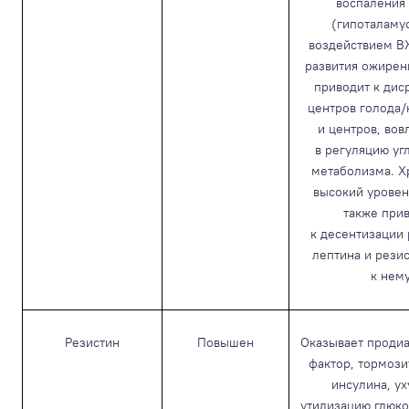
воспаления
(гипоталаму
воздействием В
развития ожирен
приводит к дис
центров голода
и центров, во
в регуляцию уг
метаболизма. Х
высокий уровен
также при
к десентизации
лептина и рези
к нем
Резистин
Повышен
Оказывает проди
фактор, тормози
инсулина, у
утилизацию глюко