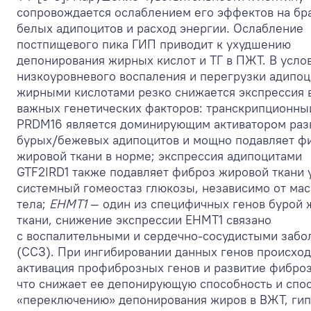
сопровождается ослаблением его эффектов на бр
белых адипоцитов и расход энергии. Ослабление
постпищевого пика ГИП приводит к ухудшению
депонирования жирных кислот и ТГ в ПЖТ. В усло
низкоуровневого воспаления и перегрузки адипоц
жирными кислотами резко снижается экспрессия в
важных генетических факторов: транскрипционны
PRDM16 является доминирующим активатором раз
бурых/бежевых адипоцитов и мощно подавляет ф
жировой ткани в норме; экспрессия адипоцитами
GTF2IRD1 также подавляет фиброз жировой ткани 
системный гомеостаз глюкозы, независимо от ма
тела;
EHMT1
— один из специфичных генов бурой 
ткани, снижение экспрессии EHMT1 связано
с воспалительными и сердечно-сосудистыми забо
(ССЗ). При ингибировании данных генов происход
активация профиброзных генов и развитие фиброз
что снижает ее депонирующую способность и спо
«переключению» депонирования жиров в ВЖТ, ги