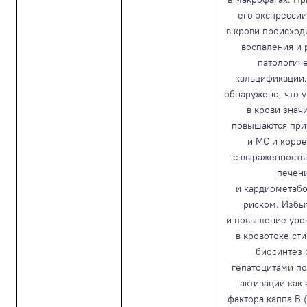
его экспрессии
в крови происход
воспаления и 
патологич
кальцификации.
обнаружено, что 
в крови знач
повышаются при
и МС и корр
с выраженность
печен
и кардиометаб
риском. Избы
и повышение уро
в кровотоке ст
биосинтез 
гепатоцитами п
активации как
фактора каппа B 