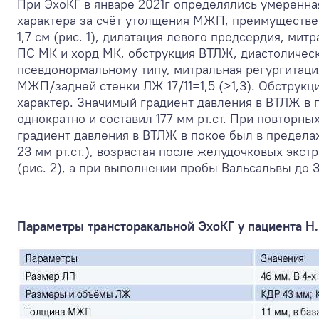
При ЭхоКГ в январе 2021г определялись умеренн
характера за счёт утолщения МЖП, преимуществен
1,7 см (рис. 1), дилатация левого предсердия, ми
ПС МК и хорд МК, обструкция ВТЛЖ, диастоличес
псевдонормальному типу, митральная регургитаци
МЖП/задней стенки ЛЖ 17/11=1,5 (>1,3). Обструк
характер. Значимый градиент давления в ВТЛЖ в 
однократно и составил 177 мм рт.ст. При повторн
градиент давления в ВТЛЖ в покое был в предел
23 мм рт.ст.), возрастая после желудочковых экстр
(рис. 2), а при выполнении пробы Вальсальвы до 30-
Параметры трансторакальной ЭхоКГ у пациента Н. 