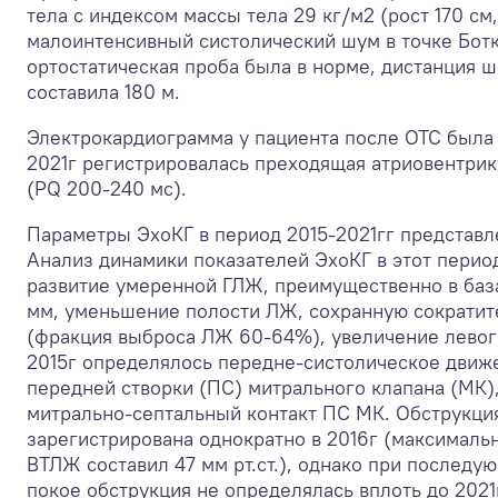
тела с индексом массы тела 29 кг/м
2
(рост 170 см,
малоинтенсивный систолический шум в точке Ботк
ортостатическая проба была в норме, дистанция 
составила 180 м.
Электрокардиограмма у пациента после ОТС была 
2021г регистрировалась преходящая атриовентрик
(PQ 200-240 мс).
Параметры ЭхоКГ в период 2015-2021гг представле
Анализ динамики показателей ЭхоКГ в этот перио
развитие умеренной ГЛЖ, преимущественно в баз
мм, уменьшение полости ЛЖ, сохранную сократи
(фракция выброса ЛЖ 60-64%), увеличение левог
2015г определялось передне-систолическое движе
передней створки (ПС) митрального клапана (МК),
митрально-септальный контакт ПС МК. Обструкци
зарегистрирована однократно в 2016г (максималь
ВТЛЖ составил 47 мм рт.ст.), однако при последу
покое обструкция не определялась вплоть до 2021