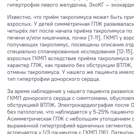
гипертрофия левого желудочка, ЭхоКГ — эхокарди
Известно, что приём такролимуса может быть при
взрослых. У детей симметричная ГЛЖ развивалась 
четырёх лет после начала приёма такролимуса по
печени и/или кишечника, почки [7-11]. ГКМП у вз
получающих такролимус, посвящены описания отд
специально спланированные исследования [12-15]. 
взрослых ГКМП вследствие приёма такролимуса о
характер ГЛЖ, как правило без обструкции ВТЛЖ,
отмены такролимуса. У нашего же пациента имел
тип гипертрофии донорского сердца.
За время наблюдения у нашего пациента развился
ГКМП донорского сердца с симптомами, обуслов
обструкцией ВТЛЖ. Электрокардиография после О
без патологии, что наблюдается у 5-25% пациенто
Асимметрическая ГЛЖ с небольшим утолщением с
выраженной гипертрофией единичных сегментов, 
встречается у 1/3 пациентов с ГКМП [16]. Латентн