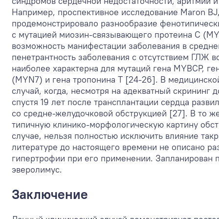
синдромов сердечной недостаточности, аритмий и
Например, проспективное исследование Maron BJ, e
продемонстрировало разнообразие фенотипическ
с мутацией миозин-связывающего протеина С (MY
возможность манифестации заболевания в среднем
пенетрантность заболевания с отсутствием ГЛЖ в
наиболее характерна для мутаций гена MYBCP, ге
(MYN7) и гена тропонина Т [24-26]. В медицинско
случай, когда, несмотря на адекватный скрининг 
спустя 19 лет после трансплантации сердца разв
со средне-желудочковой обструкцией [27]. В то ж
типичную клинико-морфологическую картину обс
случае, нельзя полностью исключить влияние такр
литературе до настоящего времени не описано р
гипертрофии при его применении. Запланирован 
эверолимус.
Заключение