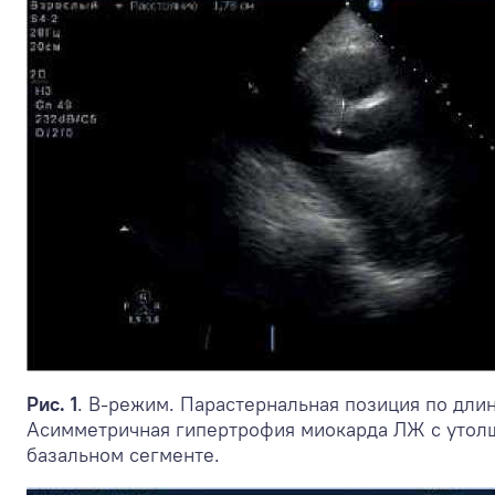
Рис. 1
. В-режим. Парастернальная позиция по дли
Асимметричная гипертрофия миокарда ЛЖ с утол
базальном сегменте.