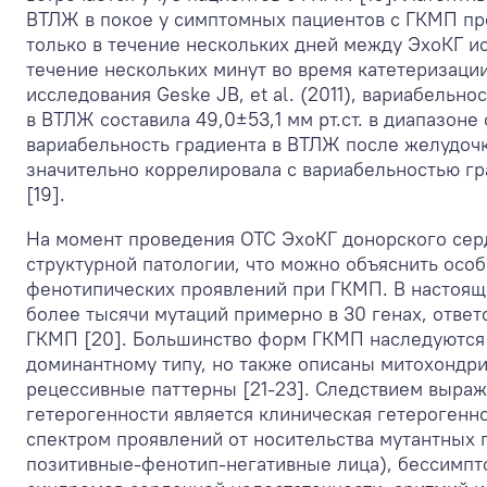
ВТЛЖ в покое у симптомных пациентов с ГКМП п
только в течение нескольких дней между ЭхоКГ ис
течение нескольких минут во время катетеризации
исследования Geske JB, et al. (2011), вариабельно
в ВТЛЖ составила 49,0±53,1 мм рт.ст. в диапазоне от
вариабельность градиента в ВТЛЖ после желудоч
значительно коррелировала с вариабельностью г
[19].
На момент проведения ОТС ЭхоКГ донорского сер
структурной патологии, что можно объяснить осо
фенотипических проявлений при ГКМП. В настоя
более тысячи мутаций примерно в 30 генах, ответ
ГКМП [20]. Большинство форм ГКМП наследуются 
доминантному типу, но также описаны митохондр
рецессивные паттерны [21-23]. Следствием выра
гетерогенности является клиническая гетероген
спектром проявлений от носительства мутантных г
позитивные-фенотип-негативные лица), бессимпт