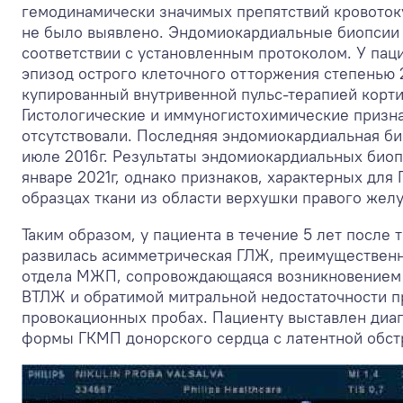
гемодинамически значимых препятствий кровоток
не было выявлено. Эндомиокардиальные биопсии 
соответствии с установленным протоколом. У пац
эпизод острого клеточного отторжения степенью 2
купированный внутривенной пульс-терапией корт
Гистологические и иммуногистохимические призн
отсутствовали. Последняя эндомиокардиальная б
июле 2016г. Результаты эндомиокардиальных био
январе 2021г, однако признаков, характерных для
образцах ткани из области верхушки правого жел
Таким образом, у пациента в течение 5 лет после
развилась асимметрическая ГЛЖ, преимущественн
отдела МЖП, сопровождающаяся возникновением 
ВТЛЖ и обратимой митральной недостаточности пр
провокационных пробах. Пациенту выставлен диа
формы ГКМП донорского сердца с латентной обс