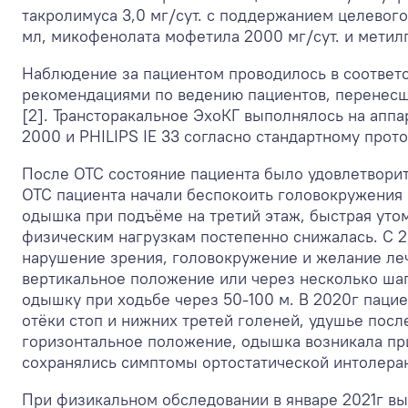
такролимуса 3,0 мг/сут. с поддержанием целевого 
мл, микофенолата мофетила 2000 мг/сут. и метилп
Наблюдение за пациентом проводилось в соответ
рекомендациями по ведению пациентов, перенесш
[2]. Трансторакальное ЭхоКГ выполнялось на апп
2000 и PHILIPS IE 33 согласно стандартному прото
После ОТС состояние пациента было удовлетворит
ОТС пациента начали беспокоить головокружения 
одышка при подъёме на третий этаж, быстрая утом
физическим нагрузкам постепенно снижалась. С 2
нарушение зрения, головокружение и желание леч
вертикальное положение или через несколько шаг
одышку при ходьбе через 50-100 м. В 2020г паци
отёки стоп и нижних третей голеней, удушье посл
горизонтальное положение, одышка возникала при
сохранялись симптомы ортостатической интолера
При физикальном обследовании в январе 2021г в