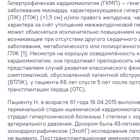
Гипертрофическая кардиомиопатия (ГКМП) — гене
заболевание миокарда, характеризующееся гипер
(ЛЖ) (ГЛЖ) (>1,5 см) и/или правого желудочка, 
характера за счёт утолщения межжелудочковой п
может объясняться исключительно повышением на
возникающее при отсутствии другого сердечного 
заболевания, метаболического или полиорганного
ГЛЖ [1]. Несмотря на хорошую осведомлённость к
кардиомиопатии, она продолжает преподносить н
представляем случай развития классического фен
симптоматикой, обусловленной латентной обстру
(ВТЛЖ), у пациента 66 лет спустя 5 лет после ор
трансплантации сердца (ОТС).
Пациенту Н. в возрасте 61 года 19.04.2015 выполн
терминальной стадии ишемической кардиомиопати
страдал гипертонической болезнью 1 степени с х
артериального давления. Донором была 43-летня
эхокардиографическое (ЭхоКГ) исследование пат
не выявило. Посттрансплантационная иммуносупр