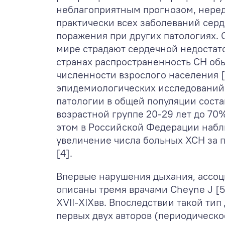
неблагоприятным прогнозом, нере
практически всех заболеваний сер
поражения при других патологиях. 
мире страдают сердечной недостато
странах распространенность СН обы
численности взрослого населения 
эпидемиологических исследований
патологии в общей популяции соста
возрастной группе 20-29 лет до 70%
этом в Российской Федерации набл
увеличение числа больных ХСН за п
[4].
Впервые нарушения дыхания, ассоц
описаны тремя врачами Cheyne J [5]
XVII-XIXвв. Впоследствии такой ти
первых двух авторов (периодическ