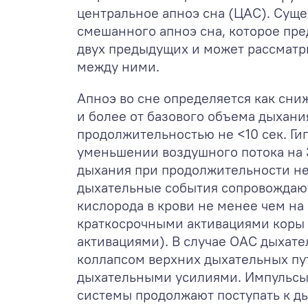
центральное апноэ сна (ЦАС). Суще
смешанного апноэ сна, которое пр
двух предыдущих и может рассматр
между ними.
Апноэ во сне определяется как сн
и более от базового объема дыхан
продолжительностью не <10 сек. Ги
уменьшении воздушного потока на 
дыхания при продолжительности не 
дыхательные события сопровождаю
кислорода в крови не менее чем на
краткосрочными активациями коры 
активациями). В случае ОАС дыхат
коллапсом верхних дыхательных пу
дыхательными усилиями. Импульсы
системы продолжают поступать к д