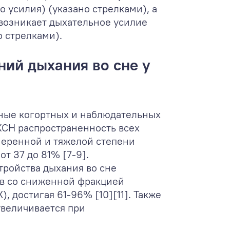
 усилия) (указано стрелками), а
(возникает дыхательное усилие
 стрелками).
ий дыхания во сне у
нные когортных и наблюдательных
ХСН распространенность всех
меренной и тяжелой степени
т 37 до 81% [7-9].
тройства дыхания во сне
ов со сниженной фракцией
, достигая 61-96% [10][11]. Также
увеличивается при