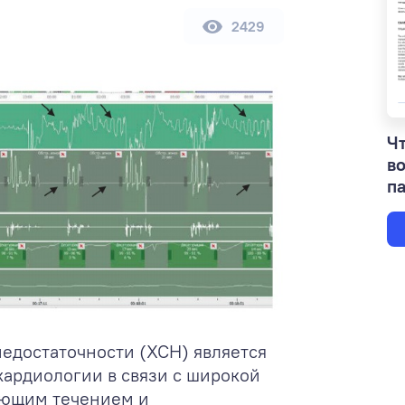
2429
Чт
в
па
едостаточности (ХСН) является
кардиологии в связи с широкой
ующим течением и