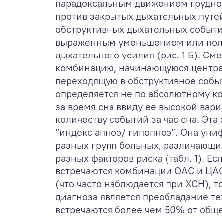
парадоксальным движением грудной
против закрытых дыхательных путей) 
обструктивных дыхательных событи
выраженным уменьшением или по
дыхательного усилия (рис. 1 Б). С
комбинацию, начинающуюся центра
переходящую в обструктивное событи
определяется не по абсолютному к
за время сна ввиду ее высокой вари
количеству событий за час сна. Эта
“индекс апноэ/ гипопноэ”. Она уни
разных групп больных, различающих
разных факторов риска (табл. 1). Ес
встречаются комбинации ОАС и ЦАС 
(что часто наблюдается при ХСН), 
диагноза является преобладание те
встречаются более чем 50% от обще