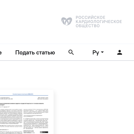
е
Подать статью
Ру