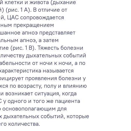
 клетки и живота (дыхание
(рис. 1 А). В отличие от
й, ЦАС сопровождается
лным прекращением
мешанное апноэ представляет
льным апноэ, а затем
е (рис. 1 В). Тяжесть болезни
оличеству дыхательных событий
абельности от ночи к ночи, а по
 характеристика называется
фицирует проявления болезни у
ся по возрасту, полу и влиянию
ли возникает ситуация, когда
у одного и того же пациента
то основополагающим для
х дыхательных событий, которые
го количества.