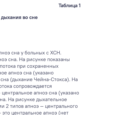
Таблица 1
дыхания во сне
пноэ сна у больных с ХСН.
ноэ сна. На рисунке показаны
потока при сохраненных
ое апноэ сна (указано
 сна (дыхание Чейна-Стокса). На
отока сопровождается
 центральное апноэ сна (указано
на. На рисунке дыхательное
и 2 типов апноэ — центрального
— это центральное апноэ (нет