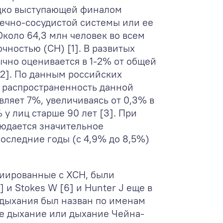
дко выступающей финалом
дечно-сосудистой системы или ее
Около 64,3 млн человек во всем
чностью (СН) [1]. В развитых
чно оценивается в 1-2% от общей
[2]. По данным российских
 распространенность данной
вляет 7%, увеличиваясь от 0,3% в
 у лиц старше 90 лет [3]. При
юдается значительное
оследние годы (с 4,9% до 8,5%)
иированные с ХСН, были
 и Stokes W [6] и Hunter J еще в
п дыхания был назван по именам
ое дыхание или дыхание Чейна-