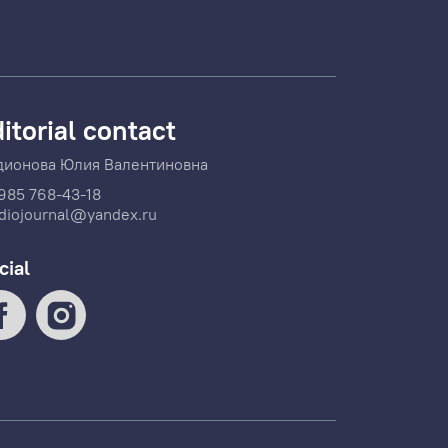
itorial contact
дионова Юлия Валентиновна
985 768-43-18
diojournal@yandex.ru
cial