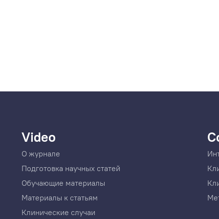
Video
C
О журнале
Ин
Подготовка научных статей
Кл
Обучающие материалы
Кл
Материалы к статьям
Ме
Клинические случаи