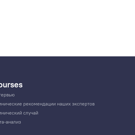
ourses
тервью
инические рекомендации наших экспертов
инический случай
та-анализ