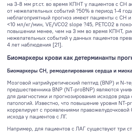
на 3-8 мм рт.ст. во время КПНТ у пациентов с СН 
от нежелательных событий ?50% в период 1-4 год
неблагоприятный прогноз имеют пациенты с СН и
<10 мл/кг/мин, VE/VCO
2
slope ?45, PETCO
2
в покое
повышении менее, чем на 3 мм во время КПНТ, ри
нежелательных событий у данных пациентов прев
4 лет наблюдения [21].
Биомаркеры крови как детерминанты прог
Биомаркеры СН, ремоделирования сердца и миок
Мозговой натрийуретический пептид (BNP) и N-т
предшественника BNP (NT-proBNP) являются уни
для диагностики и прогнозирования исходов ряда
патологий. Известно, что повышение уровня NT-
коррелирует с проявлениями правожелудочковой 
исхода у пациентов с ЛГ.
Например, для пациентов с ЛАГ существуют три с