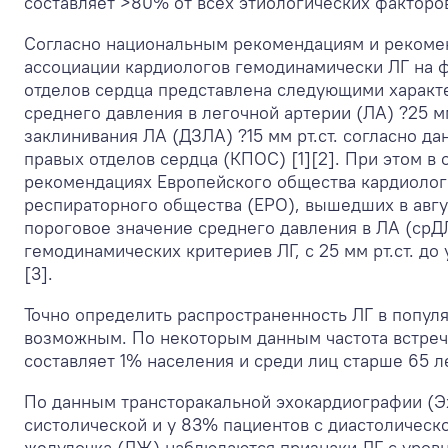
составляет >80% от всех этиологических факторов
Согласно национальным рекомендациям и рекоме
ассоциации кардиологов гемодинамически ЛГ на 
отделов сердца представлена следующими характ
среднего давления в легочной артерии (ЛА) ?25 мм
заклинивания ЛА (ДЗЛА) ?15 мм рт.ст. согласно д
правых отделов сердца (КПОС) [1][2]. При этом в
рекомендациях Европейского общества кардиолог
респираторного общества (ЕРО), вышедших в авгу
пороговое значение среднего давления в ЛА (срДЛ
гемодинамических критериев ЛГ, с 25 мм рт.ст. до
[3].
Точно определить распространенность ЛГ в попул
возможным. По некоторым данным частота встреч
составляет 1% населения и среди лиц старше 65 ле
По данным трансторакальной эхокардиографии (Э
систолической и у 83% пациентов с диастолическ
желудочка (ЛЖ) наблюдаются признаки ЛГ с уров