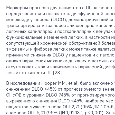
Маркером прогноза для пациентов с ЛГ на фоне п
сердца является и показатель диффузионной спос
моноксиду углерода (DLCO), демонстрирующий сп
транспортировать газ через альвеолярно-капилля
легочных капиллярах и посткапиллярных венулах 
функциональные изменения легких, в частности 
сопутствующей хронической обструктивной болезн
эмфиземы и фиброза легких может также являть
причинами снижения DLCO у пациентов и с патоло
однако нарушения механики дыхания и легочных 
отсутствовать, как и зависимость нарушений диф
легких от тяжести ЛГ [28].
В исследовании Hooper MM, et al. было включено
снижением DLCO <45% от прогнозируемого значен
СНсФВ с уровнем DLCO ?45% от прогнозируемого
выраженного снижения DLCO <45% наиболее част
пациентов мужского пола ОШ 2,71 (95% ДИ 1,05-6,
анамнезе ОШ 5,01 (95% ДИ 1,91-13,1; p<0,001). З