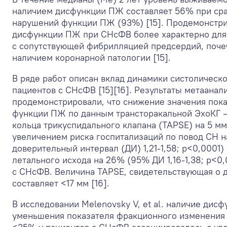
наличием дисфункции ПЖ составляет 56% при сра
нарушений функции ПЖ (93%) [15]. Продемонстри
дисфункции ПЖ при СНсФВ более характерно для 
с сопутствующей фибрилляцией предсердий, поче
наличием коронарной патологии [15].
В ряде работ описан вклад динамики систолическ
пациентов с СНсФВ [15][16]. Результаты метаанализ
продемонстрировали, что снижение значения пока
функции ПЖ по данным трансторакальной ЭхоКГ —
кольца трикуспидального клапана (TAPSE) на 5 мм
увеличением риска госпитализаций по повод СН 
доверительный интервал (ДИ) 1,21-1,58; p<0,0001) 
летального исхода на 26% (95% ДИ 1,16-1,38; p<0,
c СНсФВ. Величина TAPSE, свидетельствующая о
составляет <17 мм [16].
В исследовании Melenovsky V, et al. наличие дис
уменьшения показателя фракционного изменени