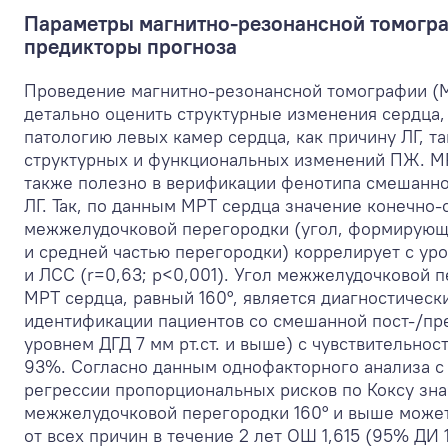
Параметры магнитно-резонансной томогра
предикторы прогноза
Проведение магнитно-резонансной томографии (М
детально оценить структурные изменения сердца
патологию левых камер сердца, как причину ЛГ, т
структурных и функциональных изменений ПЖ. М
также полезно в верификации фенотипа смешанно
ЛГ. Так, по данным МРТ сердца значение конечно-
межжелудочковой перегородки (угол, формирую
и средней частью перегородки) коррелирует с уро
и ЛСС (r=0,63; p<0,001). Угол межжелудочковой 
МРТ сердца, равный 160°, является диагностическ
идентификации пациентов со смешанной пост-/пр
уровнем ДГД 7 мм рт.ст. и выше) с чувствительно
93%. Согласно данным однофакторного анализа c
регрессии пропорциональных рисков по Коксу зна
межжелудочковой перегородки 160° и выше может
от всех причин в течение 2 лет ОШ 1,615 (95% ДИ 1