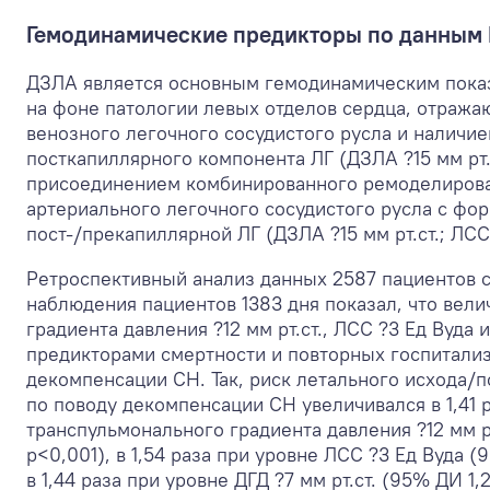
Гемодинамические предикторы по данным
ДЗЛА является основным гемодинамическим показ
на фоне патологии левых отделов сердца, отраж
венозного легочного сосудистого русла и наличи
посткапиллярного компонента ЛГ (ДЗЛА ?15 мм рт.с
присоединением комбинированного ремоделирован
артериального легочного сосудистого русла с ф
пост-/прекапиллярной ЛГ (ДЗЛА ?15 мм рт.ст.; ЛСС
Ретроспективный анализ данных 2587 пациентов 
наблюдения пациентов 1383 дня показал, что вел
градиента давления ?12 мм рт.ст., ЛСС ?3 Ед Вуда и
предикторами смертности и повторных госпитализ
декомпенсации СН. Так, риск летального исхода/
по поводу декомпенсации СН увеличивался в 1,41 
транспульмонального градиента давления ?12 мм рт
p<0,001), в 1,54 раза при уровне ЛСС ?3 Ед Вуда (9
в 1,44 раза при уровне ДГД ?7 мм рт.ст. (95% ДИ 1,2