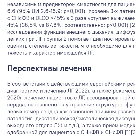
независимым предиктором смертности для пацие
6,6 (95% ДИ 2,6-16,9; p<0,001). Уровень 3-х лет
с СНсФВ и DLCO <45% в 3 раза уступает выживаем
45% (36,5% vs 87,8%, соответственно; p<0,001) [
исследования функции внешнего дыхания, диффу
легких при ЛГ группы 2 помогает диагностировать
оценить степень ее тяжести, что необходимо для 
тяжесть и характер имеющейся ЛГ.
Перспективы лечения
В соответствии с действующими европейскими ре
диагностике и лечению ЛГ 2022г, а также рекоме
2020г, лечение пациентов с ЛГ, ассоциированной 
сердца, направлено на устранение структурно-ф
левых камер сердца как основной причины развит
патология, диастолическая/систолическая дисфун
выходного отдела ЛЖ и т.д.), а также прием меди
одобренной для пациентов с СНнФВ и СНсФВ [1][3