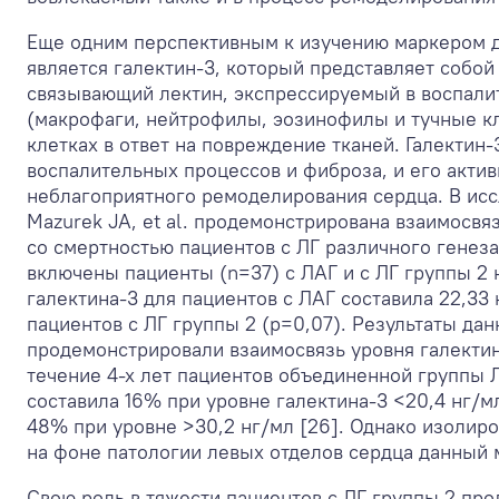
Еще одним перспективным к изучению маркером д
является галектин-3, который представляет собой
связывающий лектин, экспрессируемый в воспали
(макрофаги, нейтрофилы, эозинофилы и тучные к
клетках в ответ на повреждение тканей. Галектин
воспалительных процессов и фиброза, и его акти
неблагоприятного ремоделирования сердца. В ис
Mazurek JA, et al. продемонстрирована взаимосвя
со смертностью пациентов с ЛГ различного генеза
включены пациенты (n=37) с ЛАГ и с ЛГ группы 2
галектина-3 для пациентов c ЛАГ составила 22,33 
пациентов с ЛГ группы 2 (p=0,07). Результаты да
продемонстрировали взаимосвязь уровня галектин
течение 4-х лет пациентов объединенной группы Л
составила 16% при уровне галектина-3 <20,4 нг/мл
48% при уровне >30,2 нг/мл [26]. Однако изолиро
на фоне патологии левых отделов сердца данный 
Свою роль в тяжести пациентов с ЛГ группы 2 пр