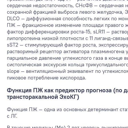
сердечная недостаточность, СНсФВ — сердечная н
сохранной фракцией выброса левого желудочка, 
DLCO — диффузионная способность легких по мон
ПЖ — фракционное изменение площади правого ж
фактор дифференцировки роста-15, sLR11 — раств
липопротеина низкой плотности с 11 лиганд-связ
sST2 — стимулирующий фактор роста, экспрессир
растворимый рецептор активатора плазминогена 
парциальное давление углекислого газа в конце 
систолическая экскурсия кольца трикуспидальног
slope — вентиляционный эквивалент по углекислом
пиковое потребление кислорода.
Функция ПЖ как предиктор прогноза (по 
трансторакальной ЭхоКГ)
Функция ПЖ — одна из основных детерминант стат
с ЛГ.
В течение медианы (Me) 2 лет уровень выживаем