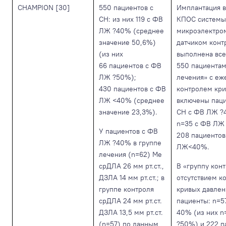
СHAMPION [30]
550 пациентов с
Имплантация в
СН: из них 119 с ФВ
КПОС системы
ЛЖ ?40% (среднее
микроэлектро
значение 50,6%)
датчиком конт
(из них
выполнена вс
66 пациентов с ФВ
550 пациентам
ЛЖ ?50%);
лечения» с е
430 пациентов с ФВ
контролем кри
ЛЖ <40% (среднее
включены паци
значение 23,3%).
СН с ФВ ЛЖ ?
n=35 c ФВ ЛЖ
У пациентов с ФВ
208 пациентов
ЛЖ ?40% в группе
ЛЖ<40%.
лечения (n=62) Me
срДЛА 26 мм рт.ст.,
В «группу конт
ДЗЛА 14 мм рт.ст.; в
отсутствием к
группе контроля
кривых давле
срДЛА 24 мм рт.ст.
пациенты: n=5
ДЗЛА 13,5 мм рт.ст.
40% (из них n
(n=57) по данным
?50%) и 222 п