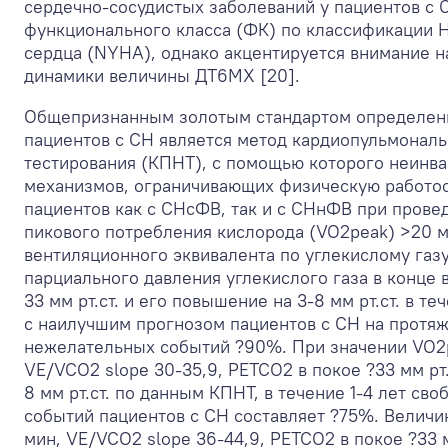
сердечно-сосудистых заболеваний у пациентов с С
функционального класса (ФК) по классификации 
сердца (NYHA), однако акцентируется внимание н
динамики величины ДТ6МХ [20].
Общепризнанным золотым стандартом определени
пациентов с СН является метод кардиопульмональ
тестирования (КПНТ), с помощью которого неинва
механизмов, ограничивающих физическую работос
пациентов как с СНсФВ, так и с СНнФВ при пров
пикового потребления кислорода (VO
2
peak) >20 
вентиляционного эквивалента по углекислому газ
парциального давления углекислого газа в конце
33 мм рт.ст. и его повышение на 3-8 мм рт.ст. в 
с наилучшим прогнозом пациентов с СН на протяж
нежелательных событий ?90%. При значении VO
2
VE/VCO
2
slope 30-35,9, PETCO
2
в покое ?33 мм рт
8 мм рт.ст. по данным КПНТ, в течение 1-4 лет св
событий пациентов с СН составляет ?75%. Величи
мин, VE/VCO
2
slope 36-44,9, PETCO
2
в покое ?33 