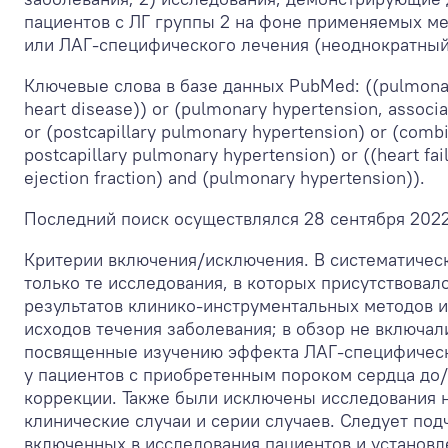
пациентов с ЛГ группы 2 на фоне применяемых м
или ЛАГ-специфического лечения (неоднократный
Ключевые слова в базе данных PubMed: ((pulmonary
heart disease)) or (pulmonary hypertension, associat
or (postcapillary pulmonary hypertension) or (combi
postcapillary pulmonary hypertension) or ((heart fa
ejection fraction) and (pulmonary hypertension)).
Последний поиск осуществлялся 28 сентября 2022
Критерии включения/исключения. В систематичес
только те исследования, в которых присутствова
результатов клинико-инструментальных методов и
исходов течения заболевания; в обзор не включал
посвященные изучению эффекта ЛАГ-специфическ
у пациентов с приобретенным пороком сердца до/
коррекции. Также были исключены исследования 
клинические случаи и серии случаев. Следует под
включенных в исследования пациентов и установл