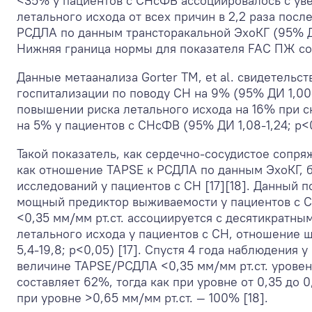
<35% у пациентов с СНсФВ ассоциировалось с ув
летального исхода от всех причин в 2,2 раза посл
РСДЛА по данным трансторакальной ЭхоКГ (95% ДИ
Нижняя граница нормы для показателя FAC ПЖ сос
Данные метаанализа Gorter TM, et al. свидетельс
госпитализации по поводу СН на 9% (95% ДИ 1,00-
повышении риска летального исхода на 16% при 
на 5% у пациентов с СНсФВ (95% ДИ 1,08-1,24; p<0
Такой показатель, как сердечно-сосудистое сопр
как отношение TAPSE к РСДЛА по данным ЭхоКГ, б
исследований у пациентов с СН [17][18]. Данный п
мощный предиктор выживаемости у пациентов с 
<0,35 мм/мм рт.ст. ассоциируется с десятикратны
летального исхода у пациентов с СН, отношение 
5,4-19,8; p<0,05) [17]. Спустя 4 года наблюдения 
величине TAPSE/РСДЛА <0,35 мм/мм рт.ст. урове
составляет 62%, тогда как при уровне от 0,35 до 0
при уровне >0,65 мм/мм рт.ст. — 100% [18].