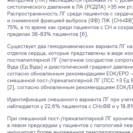
систолического давления в ЛА (РСДЛА) >35 мм рт.с
Распространенность ЛГ среди пациентов с сердеч
и сниженной фракцией выброса (ФВ) ЛЖ (СНнФВ) 
75%, в то время как среди пациентов с СН и сох
пределах 36-83% пациентов [6].
Существует два гемодинамических варианта ЛГ на
отделов сердца, которые представлены в виде из
посткапиллярной ЛГ (легочное сосудистое сопрот
Вуда (Ед Вуда) и диастолический градиент давления 
согласно обновленным рекомендациям ЕОК/ЕРО — 
смешанной пост-/прекапиллярной ЛГ (ЛСС >3 Ед Вуд
[2], согласно обновленным рекомендациям ЕОК/Е
Идентификация смешанного варианта ЛГ при учете 
наблюдается у 22,6% пациентов с СНсФВ и у 18,8
При смешанной пост-/прекапиллярной ЛГ хронич
в левом предсердии у пациентов с патологией ле
индуцирует более выраженное ремоделирование л