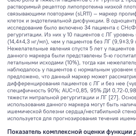
растворимый рецептор липопротеина низкой плотно
связывающими повторами (sLR11) — маркер прол
клеток и эндотелиальной дисфункции. В одноцент
исследование было включено 34 пациента с СНсФ
регургитации. Из них у 10 пациентов с ЛГ уровень
(14,4±4,3 нг/мл), чем у пациентов без ЛГ (9,9±3,9
Нежелательные явления спустя 5 лет у пациенто
данного маркера были представлены 5-ю госпита
летальными исходами (10%), тогда как нежелател
наблюдалось у пациентов с нормальным уровнем s
предложено, что данный маркер может рассматри
дифференцирования пациентов с ЛГ и без нее (чу
специфичность 90%; AUC=0,85, 95% ДИ 0,72-0,98
тяжести митральной регургитации и ЛГ [27]. Осн
использования данного маркера могут быть нали
ишемической болезни сердца/нестабильной стенока
используется для прогнозирования течения ишеми
Показатель комплексной оценки функции 