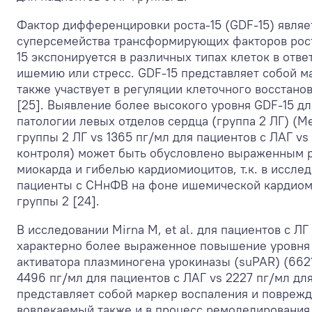
Фактор дифференцировки роста-15 (GDF-15) являе
суперсемейства трансформирующих факторов рост
15 экспонируется в различных типах клеток в отве
ишемию или стресс. GDF-15 представляет собой м
также участвует в регуляции клеточного восстано
[25]. Выявление более высокого уровня GDF-15 дл
патологии левых отделов сердца (группа 2 ЛГ) (M
группы 2 ЛГ vs 1365 пг/мл для пациентов с ЛАГ vs
контроля) может быть обусловлено выраженным
миокарда и гибелью кардиомиоцитов, т.к. в иссл
пациенты с СНнФВ на фоне ишемической кардиом
группы 2 [24].
В исследовании Mirna M, et al. для пациентов с Л
характерно более выраженное повышение уровня
активатора плазминогена урокиназы (suPAR) (6621
4496 пг/мл для пациентов с ЛАГ vs 2227 пг/мл дл
представляет собой маркер воспаления и поврежд
вовлекаемый также и в процесс ремоделирования 