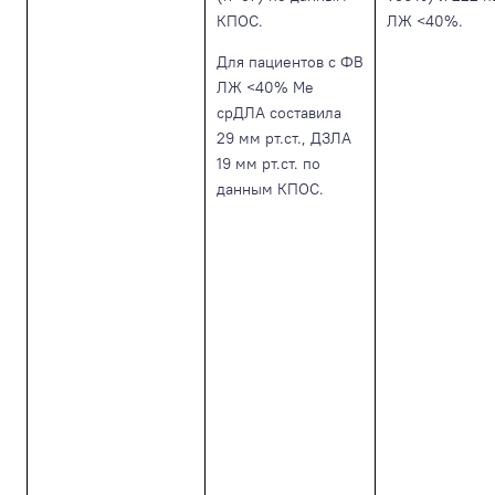
КПОС.
ЛЖ <40%.
Для пациентов с ФВ
ЛЖ <40% Me
срДЛА составила
29 мм рт.ст., ДЗЛА
19 мм рт.ст. по
данным КПОС.