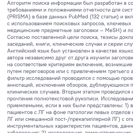
Алгоритм поиска информации был разработан в со
требованиями и положениями отчетности для сис
(PRISMA) в базе данных PubMed (132 статьи) и вк
с использованием поисковых запросов, ключевых с
медицинские предметные заголовки — MeSH) и ло
Согласно поставленной цели поиска, тезисы докл
заседаний, книги, клинические случаи и серии слу
Английский язык был установлен в качестве языко
автора независимо друг от друга изучили заголов
на соответствие критериям включения, возникшие
путем переговоров или с привлечением третьего 
фильтр исследований проводился с помощью пров
аннотаций, исключения обзоров, дублирующихся 
клинических случаев. Вторым этапом проводился 
прочтения полнотекстовой рукописи. Исследовани
приемлемыми, если в них были представлены: 1) 
пациентов с ЛГ на фоне патологии левых отделов 
ЛГ или смешанной пост-/прекапиллярной ЛГ) с оп
инструментальных характеристик пациентов, данн
заболевания; 2) исследования, демонстрирующие