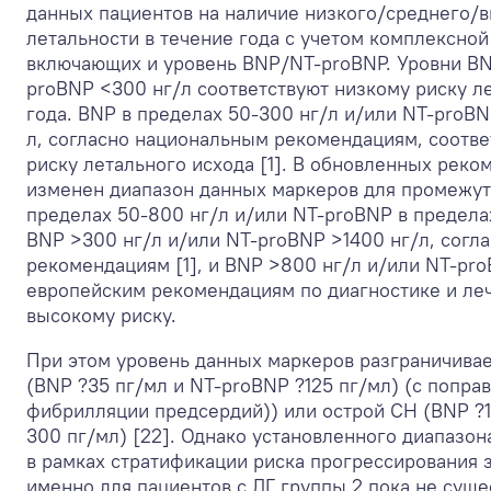
данных пациентов на наличие низкого/среднего/в
летальности в течение года с учетом комплексной
включающих и уровень BNP/NT-proBNP. Уровни BN
proBNP <300 нг/л соответствуют низкому риску ле
года. BNP в пределах 50-300 нг/л и/или NT-proBN
л, согласно национальным рекомендациям, соотв
риску летального исхода [1]. В обновленных рек
изменен диапазон данных маркеров для промежут
пределах 50-800 нг/л и/или NT-proBNP в пределах
BNP >300 нг/л и/или NT-proBNP >1400 нг/л, согл
рекомендациям [1], и BNP >800 нг/л и/или NT-pro
европейским рекомендациям по диагностике и леч
высокому риску.
При этом уровень данных маркеров разграничива
(BNP ?35 пг/мл и NT-proBNP ?125 пг/мл) (с попра
фибрилляции предсердий)) или острой СН (BNP ?1
300 пг/мл) [22]. Однако установленного диапазо
в рамках стратификации риска прогрессирования 
именно для пациентов с ЛГ группы 2 пока не суще