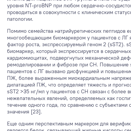
уровня NT-proBNP при любом сердечно-сосудисто
проводиться в совокупности с клиническим стату
патологии.
Помимо семейства натрийуретических пептидов 
многообещающим биомаркером у пациентов с ЛГ 
фактор роста, экспрессируемый геном 2 (sST2). s
биомаркер, который экспрессируется в сердечных
кардиомиоцитах, подвергнутых механической дефо
ремоделировании и фиброзе при СН. Повышение 
пациентов с ЛГ вызвано дисфункцией и повышени
ПЖ, более выраженным миокардиальным напряж
дилатацией ПЖ, что определяет тяжесть и прогноз
sST2 >35 нг/мл у пациентов с СН связан с более 
нежелательных явлений, определяемых как госпит
течение одного года, по сравнению с субъектами 
значения [23].
Еще одним перспективным маркером для верифика
является белок, связывающий жирные кислоты се