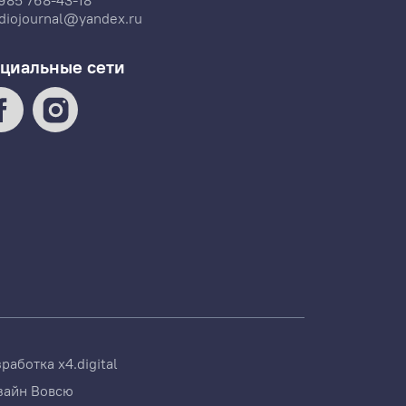
985 768-43-18
diojournal@yandex.ru
циальные сети
зработка
x4.digital
зайн
Вовсю