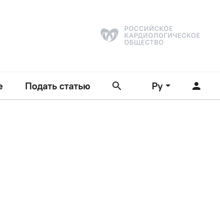
е
Подать статью
Ру