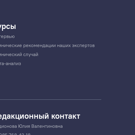
урсы
тервью
инические рекомендации наших экспертов
инический случай
та-анализ
едакционный контакт
дионова Юлия Валентиновна