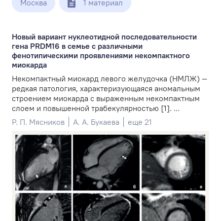
Москва
1 материал
Новый вариант нуклеотидной последовательности
гена PRDM16 в семье с различными
фенотипическими проявлениями некомпактного
миокарда
Некомпактный миокард левого желудочка (НМЛЖ) —
редкая патология, характеризующаяся аномальным
строением миокарда с выраженным некомпактным
слоем и повышенной трабекулярностью [1]. ...
Р. П. Мясников
А. А. Букаева
еще 21