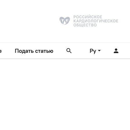
е
Подать статью
Ру