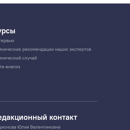
урсы
тервью
инические рекомендации наших экспертов
инический случай
та-анализ
едакционный контакт
дионова Юлия Валентиновна