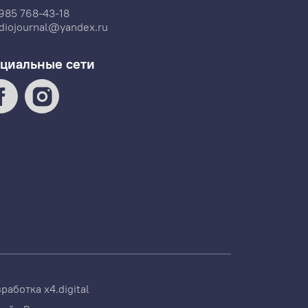
985 768-43-18
diojournal@yandex.ru
циальные сети
зработка
x4.digital