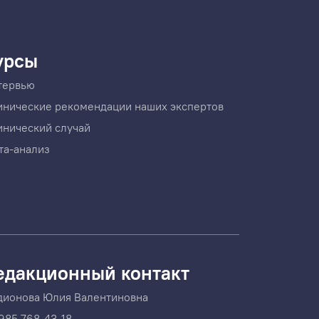
урсы
тервью
инические рекомендации наших экспертов
инический случай
та-анализ
едакционный контакт
дионова Юлия Валентиновна
985 768-43-18