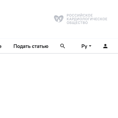
е
Подать статью
Ру