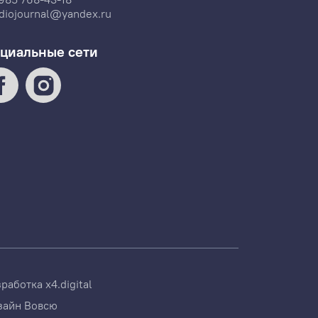
diojournal@yandex.ru
циальные сети
зработка
x4.digital
зайн
Вовсю