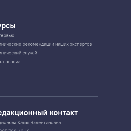
урсы
тервью
инические рекомендации наших экспертов
инический случай
та-анализ
едакционный контакт
дионова Юлия Валентиновна