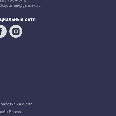
985 768-43-18
diojournal@yandex.ru
циальные сети
зработка
x4.digital
зайн
Вовсю