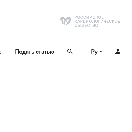
е
Подать статью
Ру