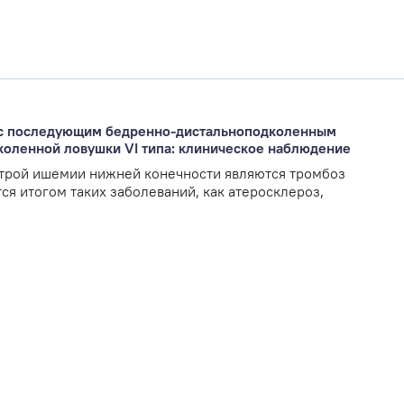
я с последующим бедренно-дистальноподколенным
коленной ловушки VI типа: клиническое наблюдение
трой ишемии нижней конечности являются тромбоз
я итогом таких заболеваний, как атеросклероз,