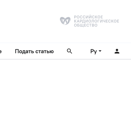
е
Подать статью
Ру