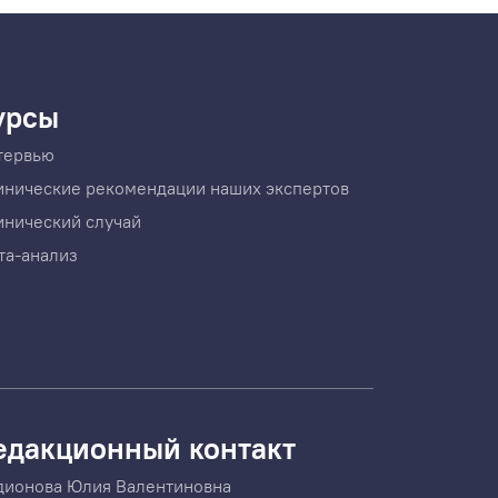
урсы
тервью
инические рекомендации наших экспертов
инический случай
та-анализ
едакционный контакт
дионова Юлия Валентиновна