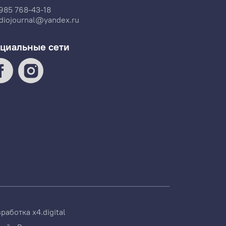
985 768-43-18
diojournal@yandex.ru
циальные сети
зработка
x4.digital