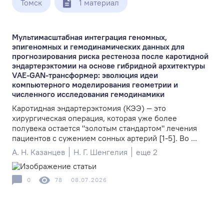
Томск
1 материал
Мультимасштабная интеграция геномных,
эпигеномных и гемодинамических данных для
прогнозирования риска рестеноза после каротидной
эндартерэктомии на основе гибридной архитектуры
VAE-GAN-трансформер: эволюция идеи
компьютерного моделирования геометрии и
численного исследования гемодинамики
Каротидная эндартерэктомия (КЭЭ) — это
хирургическая операция, которая уже более
полувека остается "золотым стандартом" лечения
пациентов с сужением сонных артерий [1-5]. Во ...
А. Н. Казанцев
Н. Г. Шенгелия
еще 2
0
78
08.07.2026