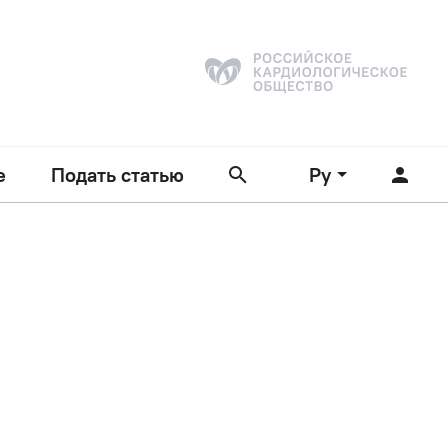
е
Подать статью
Ру