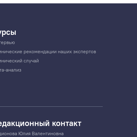
урсы
тервью
инические рекомендации наших экспертов
инический случай
та-анализ
едакционный контакт
дионова Юлия Валентиновна