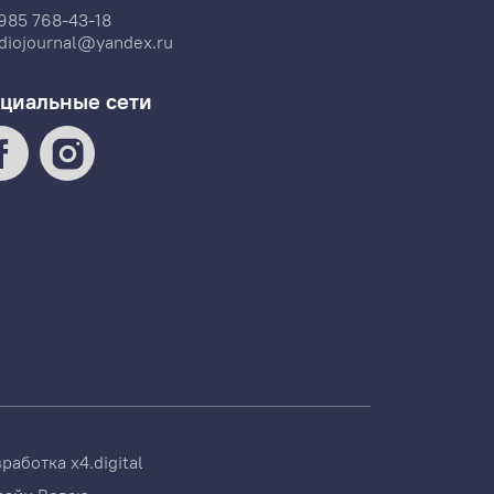
985 768-43-18
diojournal@yandex.ru
циальные сети
зработка
x4.digital