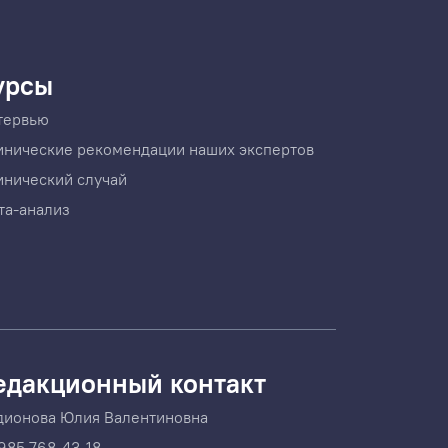
урсы
тервью
инические рекомендации наших экспертов
инический случай
та-анализ
едакционный контакт
дионова Юлия Валентиновна
985 768-43-18