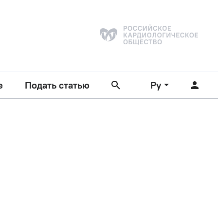
е
Подать статью
Ру