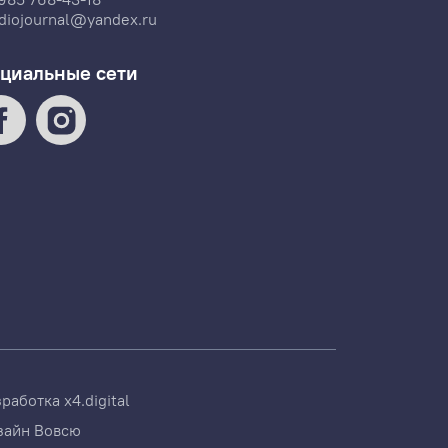
diojournal@yandex.ru
циальные сети
зработка
x4.digital
зайн
Вовсю