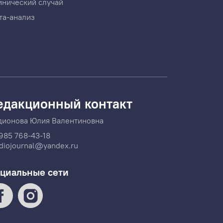
инический случай
та-анализ
едакционный контакт
дионова Юлия Валентиновна
985 768-43-18
diojournal@yandex.ru
циальные сети