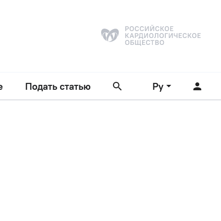
е
Подать статью
Ру