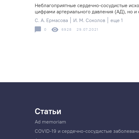
Неблагоприятные сердечно-сосудистые исхо
цифрами артериального давления (АД), но и с 
С. А. Ермасова
И. М. Соколов
еще 1
0
6928
29.07.2021
Статьи
Ad memoriam
COVID-19 и сердечно-сосудистые заболеван