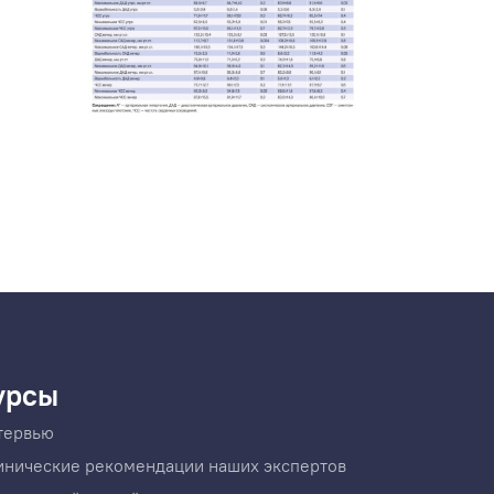
урсы
тервью
инические рекомендации наших экспертов