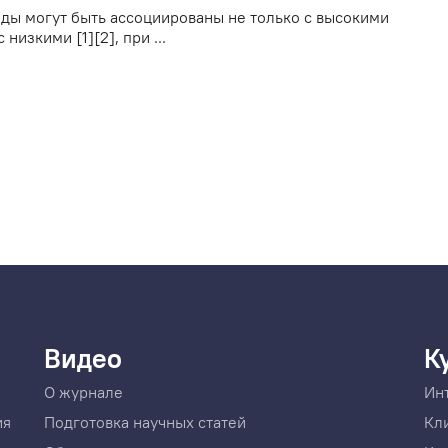
ды могут быть ассоциированы не только с высокими
низкими [1][2], при ...
Видео
К
О журнале
Ин
ия
Подготовка научных статей
Кл