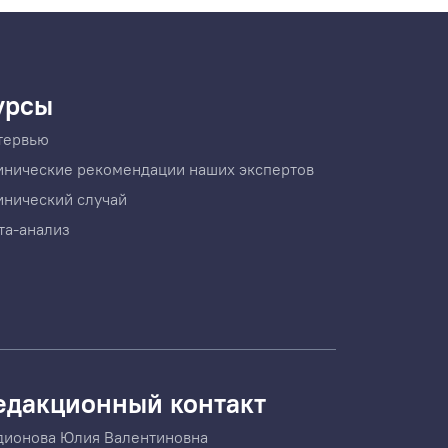
урсы
тервью
инические рекомендации наших экспертов
инический случай
та-анализ
едакционный контакт
дионова Юлия Валентиновна