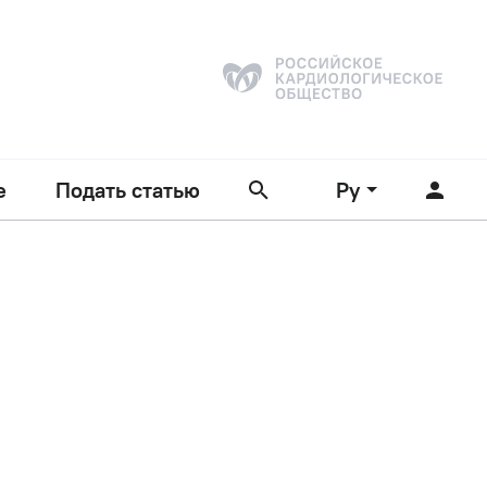
е
Подать статью
Ру