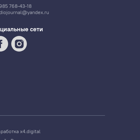
985 768-43-18
diojournal@yandex.ru
циальные сети
зработка
x4.digital