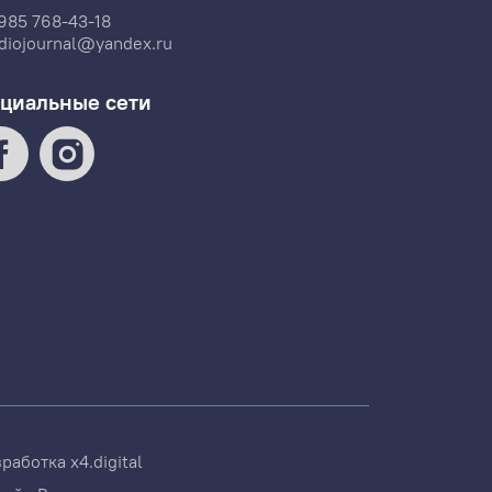
985 768-43-18
diojournal@yandex.ru
циальные сети
зработка
x4.digital