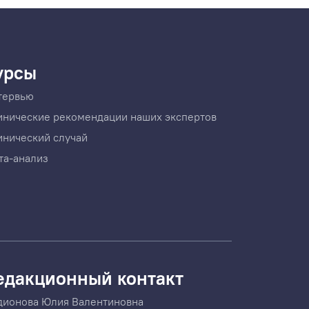
урсы
тервью
инические рекомендации наших экспертов
инический случай
та-анализ
едакционный контакт
дионова Юлия Валентиновна