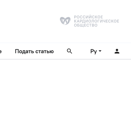
е
Подать статью
Ру