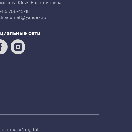
дионова Юлия Валентиновна
985 768-43-18
diojournal@yandex.ru
циальные сети
зработка
x4.digital