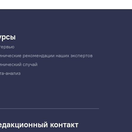
урсы
тервью
инические рекомендации наших экспертов
инический случай
та-анализ
едакционный контакт