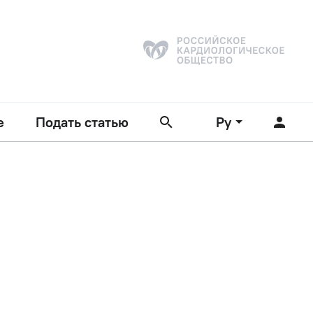
е
Подать статью
Ру