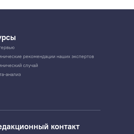
урсы
тервью
инические рекомендации наших экспертов
инический случай
та-анализ
едакционный контакт