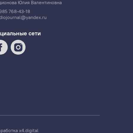
дионова Юлия Валентиновна
985 768-43-18
diojournal@yandex.ru
циальные сети
зработка
x4.digital