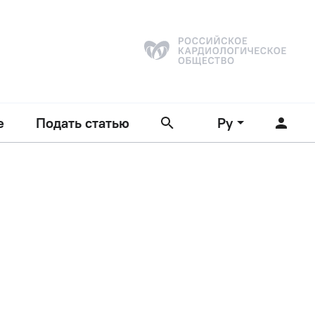
е
Подать статью
Ру