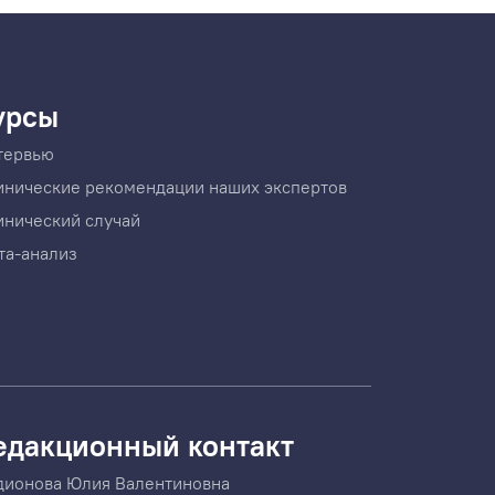
урсы
тервью
инические рекомендации наших экспертов
инический случай
та-анализ
едакционный контакт
дионова Юлия Валентиновна