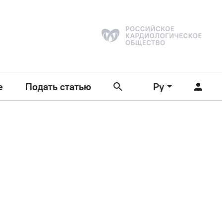
е
Подать статью
Ру