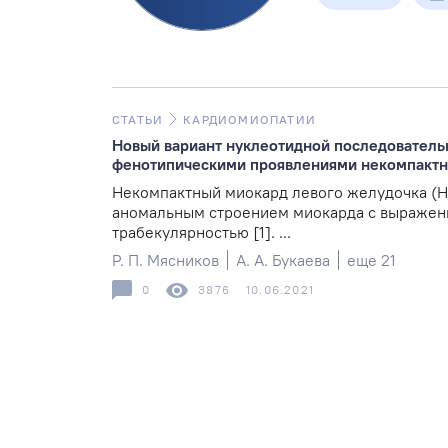
СТАТЬИ
КАРДИОМИОПАТИИ
Новый вариант нуклеотидной последователь
фенотипическими проявлениями некомпактн
Некомпактный миокард левого желудочка (Н
аномальным строением миокарда с выраже
трабекулярностью [1]. ...
Р. П. Мясников
А. А. Букаева
еще 21
0
3876
10.06.2021