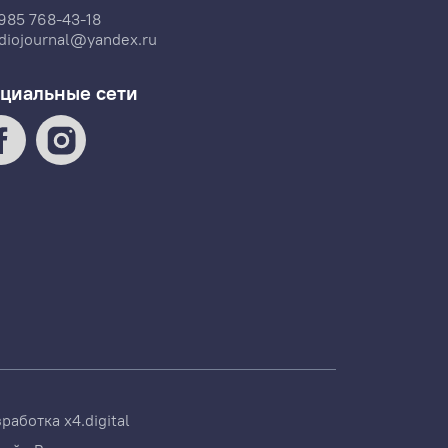
985 768-43-18
diojournal@yandex.ru
циальные сети
зработка
x4.digital