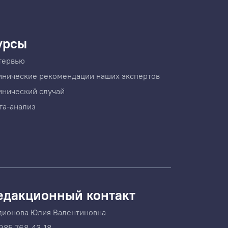
урсы
тервью
инические рекомендации наших экспертов
инический случай
та-анализ
едакционный контакт
дионова Юлия Валентиновна
985 768-43-18