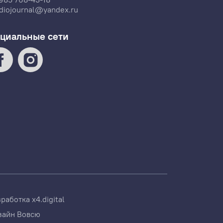
diojournal@yandex.ru
циальные сети
зработка
x4.digital
зайн
Вовсю