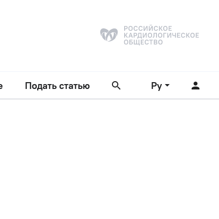
е
Подать статью
Ру