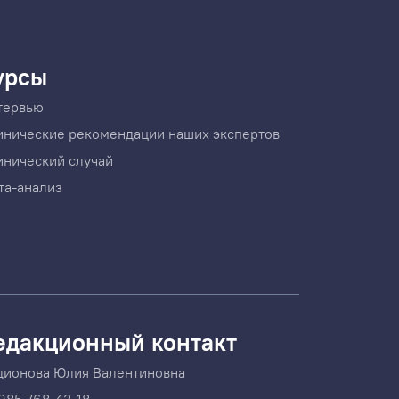
урсы
тервью
инические рекомендации наших экспертов
инический случай
та-анализ
едакционный контакт
дионова Юлия Валентиновна