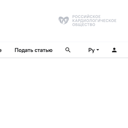
е
Подать статью
Ру