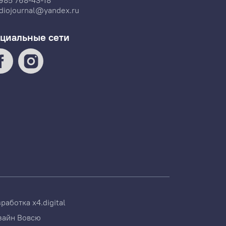
985 768-43-18
diojournal@yandex.ru
циальные сети
зработка
x4.digital
зайн
Вовсю