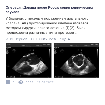
Операция Дэвида после Росса: серия клинических
случаев
У больных с тяжелым поражением аортального
клапана (АК) протезирование клапана является
методом хирургического лечения [1][2]. Были
предложены различные типы протезов ...
И. И. Чернов
С. Т. Энгиноев
еще 4
0
3058
12.03.2022