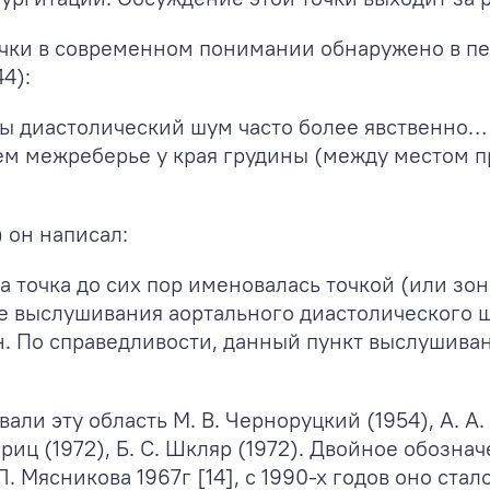
чки в современном понимании обнаружено в п
4):
ты диастолический шум часто более явственно…
ем межреберье у края грудины (между местом при
 он написал:
а точка до сих пор именовалась точкой (или зо
 выслушивания аортального диастолического шу
н. По справедливости, данный пункт выслушива
али эту область М. В. Черноруцкий (1954), А. А.
ергриц (1972), Б. С. Шкляр (1972). Двойное обозн
. Мясникова 1967г [14], с 1990-х годов оно ст