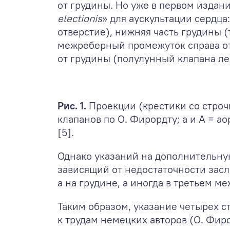
от грудины. Но уже в первом издан
electionis
» для аускультации сердц
отверстие), нижняя часть грудины 
межреберный промежуток справа от
от грудины (полулунный клапана лег
Рис. 1.
Проекции (крестики со строч
клапанов по О. Фирордту; a и A = а
[5].
Однако указаний на дополнительную 
зависящий от недостаточности зас
а на грудине, а иногда в третьем 
Таким образом, указание четырех с
к трудам немецких авторов (О. Фирор