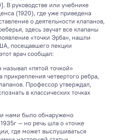
]. В руководстве или учебнике
енса (1920), где уже приведена
ставление о деятельности клапанов,
еберья, здесь звучат все клапаны
 появление «точки Эрба», нашли
США, посещавшего лекции
 этот врач сообщал:
н называл «пятой точкой»
а прикрепления четвертого ребра,
лапанов. Профессор утверждал,
познать в классических точках
ции нами было обнаружено
1935г — но речь шла о «точке
ции, где может выслушиваться
амки настоящей статьи.