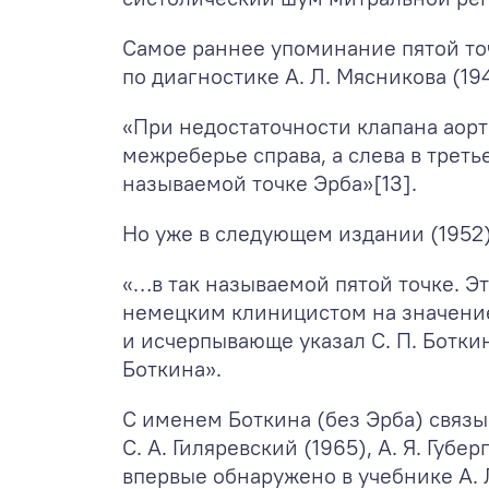
Самое раннее упоминание пятой то
по диагностике А. Л. Мясникова (194
«При недостаточности клапана аор
межреберье справа, а слева в треть
называемой точке Эрба»[13].
Но уже в следующем издании (1952)
«…в так называемой пятой точке. Эт
немецким клиницистом на значение
и исчерпывающе указал С. П. Ботки
Боткина».
С именем Боткина (без Эрба) связыв
С. А. Гиляревский (1965), А. Я. Губ
впервые обнаружено в учебнике А. Л