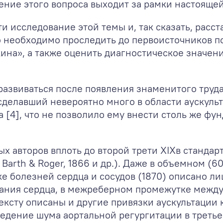
ение этого вопроса выходит за рамки настоящей
 исследование этой темы и, так сказать, расста
го необходимо проследить до первоисточников 
кина», а также оценить диагностическое значен
развиваться после появления знаменитого труда 
 сделавший невероятно много в области аускул
 [4], что не позволило ему внести столь же ф
ых авторов вплоть до второй трети XIXв станда
 Barth & Roger, 1866 и др.). Даже в объемном (
е болезней сердца и сосудов (1870) описано ли
ования сердца, в межреберном промежутке межд
тексту описаны и другие привязки аускультации
едение шума аортальной регургитации в третье