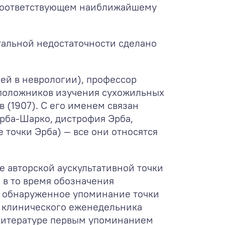
е, соответствующем наиближайшему
тальной недостаточности сделано
ией в неврологии), профессор
воположников изучения сухожильных
 (1907). С его именем связан
рба-Шарко, дистрофия Эрба,
 точки Эрба) — все они относятся
е авторской аускультативной точки
 в то время обозначения
е обнаруженное упоминание точки
го клинического еженедельника
й литературе первым упоминанием