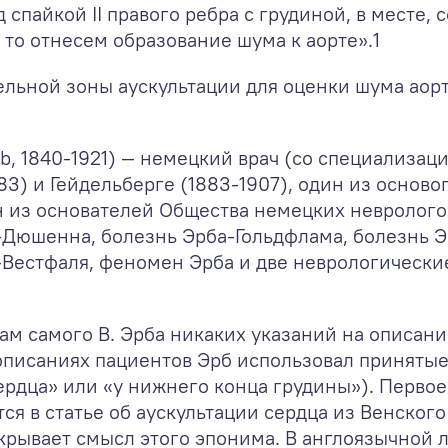
 спайкой II правого ребра с грудиной, в мест
 то отнесем образование шума к аорте».
1
ельной зоны аускультации для оценки шума аор
rb, 1840-1921) — немецкий врач (со специализац
83) и Гейдельберге (1883-1907), один из осно
н из основателей Общества немецких неврологов
-Дюшенна, болезнь Эрба-Гольдфлама, болезнь Э
Вестфаля, феномен Эрба и две неврологические
ам самого В. Эрба никаких указаний на описани
описаниях пациентов Эрб использовал принятые
ердца» или «у нижнего конца грудины»). Перво
ся в статье об аускультации сердца из Венско
 раскрывает смысл этого эпонима. В англоязычно