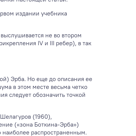
ервом издании учебника
 выслушивается не во втором
крепления IV и III ребер), в так
ной) Эрба. Но еще до описания ее
ма в этом месте весьма четко
ния следует обозначить точкой
 Шелагуров (1960),
ачение («зона Боткина-Эрба»)
ало наиболее распространенным.