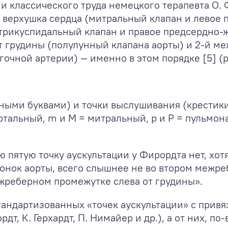
ии классического труда немецкого терапевта О. 
а: верхушка сердца (митральный клапан и левое
(трикуспидальный клапан и правое предсердно-ж
 грудины (полулунный клапана аорты) и 2-й м
очной артерии) — именно в этом порядке [5] (ри
ными буквами) и точки выслушивания (крестик
ортальный, m и M = митральный, p и P = пульмон
пятую точку аускультации у Фирордта нет, хотя
лонок аорты, всего слышнее не во втором межр
межреберном промежутке слева от грудины».
тандартизованных «точек аускультации» с привя
дт, К. Герхардт, П. Нимайер и др.), а от них, п