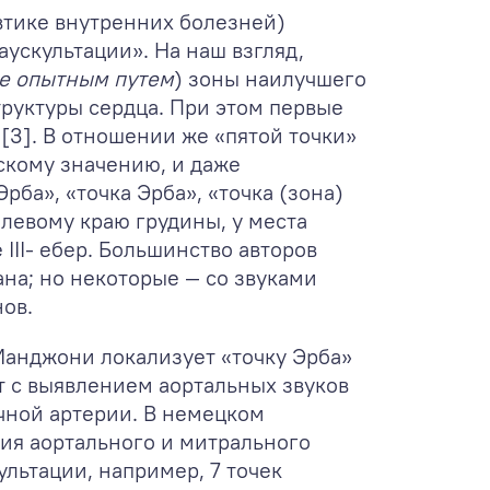
втике внутренних болезней)
ускультации». На наш взгляд,
е опытным путем
) зоны наилучшего
руктуры сердца. При этом первые
[3]. В отношении же «пятой точки»
скому значению, и даже
ба», «точка Эрба», «точка (зона)
о левому краю грудины, у места
 III- ебер. Большинство авторов
на; но некоторые — со звуками
ов.
 Манджони локализует «точку Эрба»
ет с выявлением аортальных звуков
очной артерии. В немецком
ния аортального и митрального
льтации, например, 7 точек