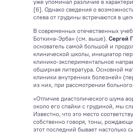
уже упоминал различие в характери
[6]. Однако сведения о возможнос
слева от грудины встречаются в цел
В современных отечественных учебн
Боткина-Эрба» (см. выше).
Сергей 
основатель самой большой и продол
клинической школы, инициатор пер
клинико-экспериментальное направ
обширная литература. Основной мат
клиники внутренних болезней» (пер
из них, при рассмотрении больного
«Отличие диастолического шума аор
около его спайки с грудиной, мы с
Известно, что это место соответств
собственно говоря, тоны, рождающие
этот последний бывает настолько с