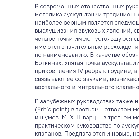
В современных отечественных руко
методика аускультации традиционно
наиболее верным является следующе
выслушивания звуковых явлений, с
четыре точки имеют устоявшуюся св
имеются значительные расхождения 
по наименованию. В качестве обозн
Боткина», «пятая точка аускультации
прикрепления IV ребра к грудине, в 
связывают ее со звуками, возника
аортального и митрального клапано
В зарубежных руководствах также н
(Erb’s point) в третьем-четвертом
и шумов. М. Х. Шварц — в третьем 
практическом руководстве по ауску
клапанов. Предлагаются и новые, н