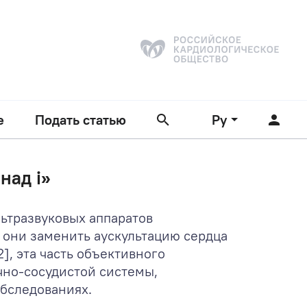
е
Подать статью
Ру
над i»
ьтразвуковых аппаратов
и они заменить аускультацию сердца
], эта часть объективного
чно-сосудистой системы,
бследованиях.