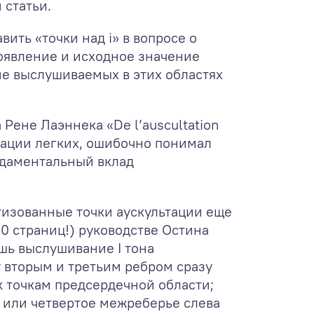
 статьи.
вить «точки над i» в вопросе о
появление и исходное значение
ие выслушиваемых в этих областях
Рене Лаэннека «De l’auscultation
ьтации легких, ошибочно понимал
ундаментальный вклад
ртизованные точки аускультации еще
600 страниц!) руководстве Остина
шь выслушивание I тона
у вторым и третьим ребром сразу
 к точкам предсердечной области;
 или четвертое межреберье слева