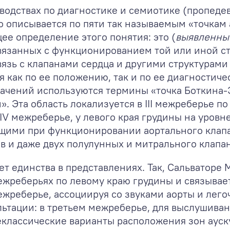
водствах по диагностике и семиотике (пропеде
 описывается по пяти так называемым «точкам а
е определение этого понятия: это (
выявленны
вязанных с функционированием той или иной ст
язь с клапанами сердца и другими структурами 
как по ее положению, так и по ее диагностиче
ачений используются термины «точка Боткина-Эр
». Эта область локализуется в III межреберье п
IV межреберье, у левого края грудины на уровне
ющими при функционировании аортального клапа
в и даже двух полулунных и митрального клапан
ет единства в представлениях. Так, Сальваторе
 межреберьях по левому краю грудины и связыва
межреберье, ассоциируя со звуками аорты и лег
льтации: в третьем межреберье, для выслушива
еклассические варианты расположения зон ауску