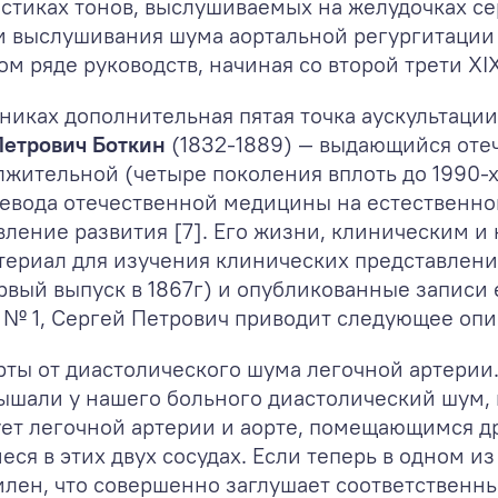
стиках тонов, выслушиваемых на желудочках сер
ти выслушивания шума аортальной регургитации
ом ряде руководств, начиная со второй трети XIX
иках дополнительная пятая точка аускультации
Петрович Боткин
(1832-1889) — выдающийся отеч
жительной (четыре поколения вплоть до 1990-х
евода отечественной медицины на естественно
ление развития [7]. Его жизни, клиническим 
ериал для изучения клинических представлений
вый выпуск в 1867г) и опубликованные записи е
 № 1, Сергей Петрович приводит следующее опи
ты от диастолического шума легочной артерии…
лышали у нашего больного диастолический шум, 
ует легочной артерии и аорте, помещающимся др
ся в этих двух сосудах. Если теперь в одном из
илен, что совершенно заглушает соответственн