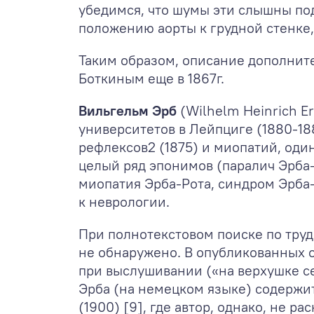
убедимся, что шумы эти слышны под
положению аорты к грудной стенке,
Таким образом, описание дополнит
Боткиным еще в 1867г.
Вильгельм Эрб
(Wilhelm Heinrich E
университетов в Лейпциге (1880-18
рефлексов
2
(1875) и миопатий, оди
целый ряд эпонимов (паралич Эрба
миопатия Эрба-Рота, синдром Эрба-
к неврологии.
При полнотекстовом поиске по труд
не обнаружено. В опубликованных 
при выслушивании («на верхушке с
Эрба (на немецком языке) содержит
(1900) [9], где автор, однако, не