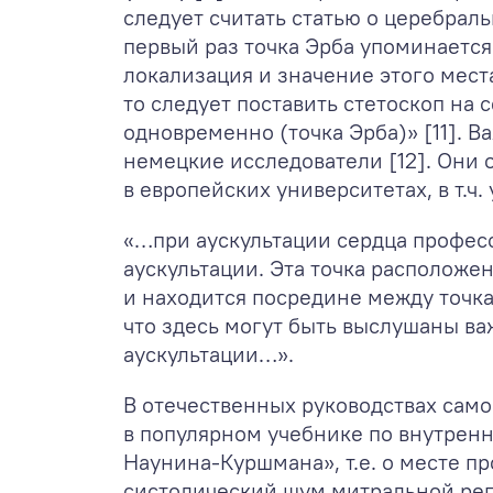
следует считать статью о церебраль
первый раз точка Эрба упоминается 
локализация и значение этого мест
то следует поставить стетоскоп на
одновременно (точка Эрба)» [11]. В
немецкие исследователи [12]. Они
в европейских университетах, в т.ч.
«…при аускультации сердца професс
аускультации. Эта точка расположе
и находится посредине между точк
что здесь могут быть выслушаны в
аускультации…».
В отечественных руководствах сам
в популярном учебнике по внутренни
Наунина-Куршмана», т.е. о месте п
систолический шум митральной регу