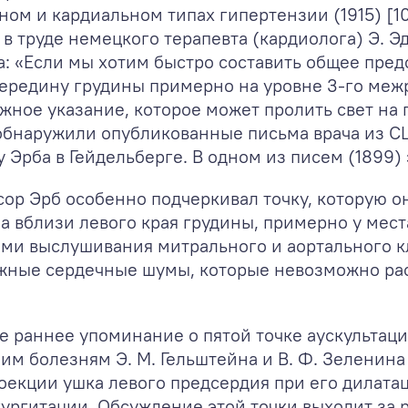
ном и кардиальном типах гипертензии (1915) [10
в труде немецкого терапевта (кардиолога) Э. Эд
а: «Если мы хотим быстро составить общее пред
 середину грудины примерно на уровне 3-го межр
ажное указание, которое может пролить свет на
 обнаружили опубликованные письма врача из 
 у Эрба в Гейдельберге. В одном из писем (1899)
ор Эрб особенно подчеркивал точку, которую о
на вблизи левого края грудины, примерно у мест
ами выслушивания митрального и аортального к
ажные сердечные шумы, которые невозможно рас
ое раннее упоминание о пятой точке аускульта
м болезням Э. М. Гельштейна и В. Ф. Зеленина 
роекции ушка левого предсердия при его дилата
ргитации. Обсуждение этой точки выходит за р