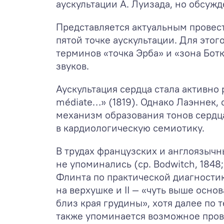
аускультации А. Луизада, но обсужд
Представляется актуальным провести
пятой точке аускультации. Для это
терминов «точка Эрба» и «зона Бот
звуков.
Аускультация сердца стала активно 
médiate…» (1819). Однако Лаэннек,
механизм образования тонов сердца
в кардиологическую семиотику.
В трудах французских и англоязычн
не упоминались (ср. Bodwitch, 1848;
Флинта по практической диагностик
на верхушке и II — «чуть выше осн
близ края грудины», хотя далее по 
также упоминается возможное пров