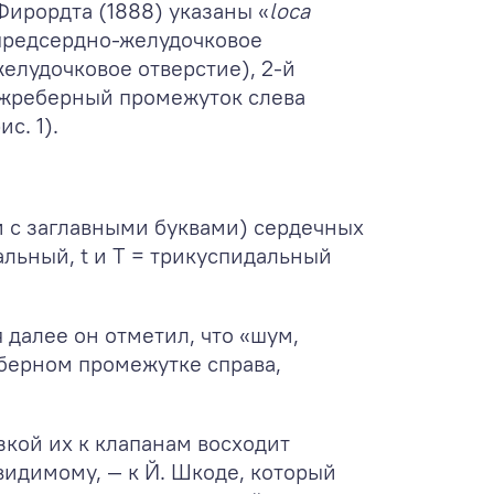
Фирордта (1888) указаны «
loca
 предсердно-желудочковое
елудочковое отверстие), 2-й
ежреберный промежуток слева
с. 1).
и с заглавными буквами) сердечных
альный, t и T = трикуспидальный
 далее он отметил, что «шум,
еберном промежутке справа,
зкой их к клапанам восходит
о-видимому, — к Й. Шкоде, который