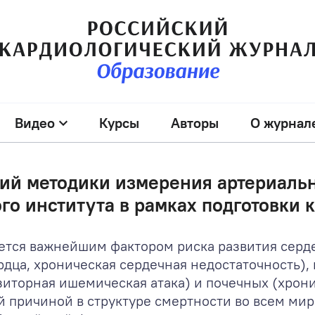
Видео
Курсы
Авторы
О журнал
ий методики измерения артериальн
о института в рамках подготовки 
яется важнейшим фактором риска развития серд
рдца, хроническая сердечная недостаточность)
зиторная ишемическая атака) и почечных (хрон
ей причиной в структуре смертности во всем мир