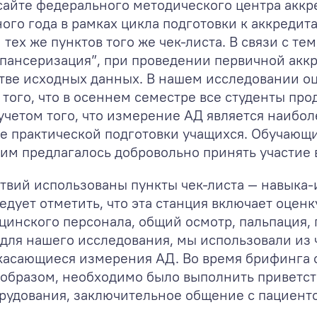
сайте федерального методического центра аккре
ого года в рамках цикла подготовки к аккреди
тех же пунктов того же чек-листа. В связи с те
спансеризация”, при проведении первичной акк
естве исходных данных. В нашем исследовании 
 того, что в осеннем семестре все студенты пр
 учетом того, что измерение АД является наиб
де практической подготовки учащихся. Обучающ
 им предлагалось добровольно принять участие 
твий использованы пункты чек-листа — навыка-
ледует отметить, что эта станция включает оце
цинского персонала, общий осмотр, пальпация, 
о для нашего исследования, мы использовали из 
касающиеся измерения АД. Во время брифинга с
 образом, необходимо было выполнить приветст
удования, заключительное общение с пациентом 