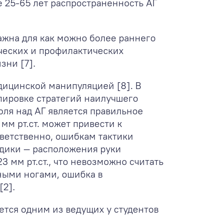
е 25-65 лет распространенность АГ
ажна для как можно более раннего
ческих и профилактических
зни [7].
дицинской манипуляцией [8]. В
улировке стратегий наилучшего
ля над АГ является правильное
м рт.ст. может привести к
тветственно, ошибкам тактики
тодики — расположения руки
3 мм рт.ст., что невозможно считать
ными ногами, ошибка в
[2].
ется одним из ведущих у студентов