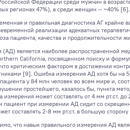
 Российской Федерации среди мужчин в возраст
рых регионах 47%), а среди женщин — ~40% [6].
еменная и правильная диагностика АГ крайне в
оевременной реализации адекватных терапевти
оза пациента, качества и продолжительности жи
 (АД) является наиболее распространенной ме
rthern California, посвященном поиску и форм
что критическим фактором в достижении контро
ками [9]. Ошибка измерения АД хотя бы на 5 м
ациента у 84 млн человек во всем мире и, соо
нарушении простейшего, казалось бы, пункта ме
 измерения может составлять от 4 мм рт.ст. до 2
ли пациент при измерении АД сидит со скрещен
т составлять 2-8 мм рт.ст. в большую сторону 
имо, что навык правильного измерения АД явля