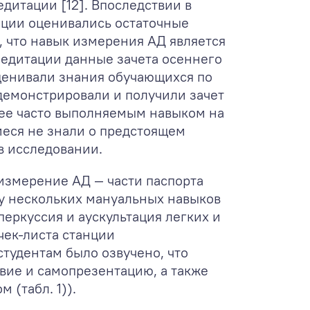
дитации [12]. Впоследствии в
тации оценивались остаточные
м, что навык измерения АД является
редитации данные зачета осеннего
оценивали знания обучающихся по
одемонстрировали и получили зачет
олее часто выполняемым навыком на
иеся не знали о предстоящем
в исследовании.
измерение АД — части паспорта
нку нескольких мануальных навыков
перкуссия и аускультация легких и
чек-листа станции
тудентам было озвучено, что
вие и самопрезентацию, а также
(табл. 1)).