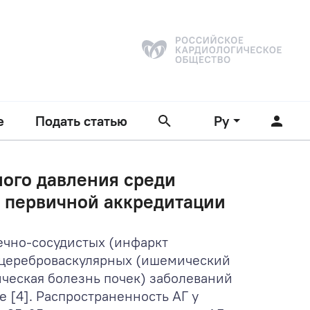
е
Подать статью
Ру
ого давления среди
к первичной аккредитации
ечно-сосудистых (инфаркт
, цереброваскулярных (ишемический
ическая болезнь почек) заболеваний
е [4]. Распространенность АГ у