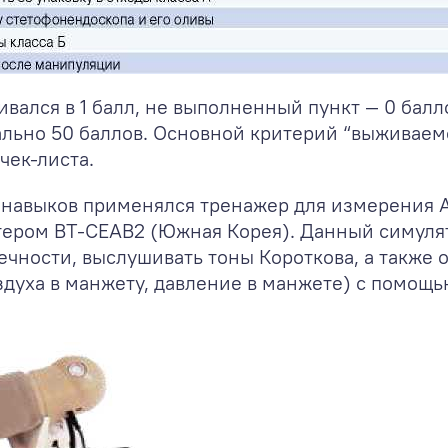
вался в 1 балл, не выполненный пункт — 0 балл
льно 50 баллов. Основной критерий “выживаем
чек-листа.
и навыков применялся тренажер для измерения 
ром BT-CEAB2 (Южная Корея). Данный симулят
чности, выслушивать тоны Короткова, а также 
здуха в манжету, давление в манжете) с помощ