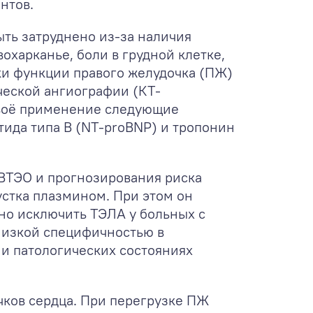
нтов.
ть затруднено из-за наличия
охарканье, боли в грудной клетке,
ки функции правого желудочка (ПЖ)
ческой ангиографии (КТ-
своё применение следующие
ида типа B (NT-proBNP) и тропонин
 ВТЭО и прогнозирования риска
устка плазмином. При этом он
но исключить ТЭЛА у больных с
 низкой специфичностью в
и патологических состояниях
ков сердца. При перегрузке ПЖ