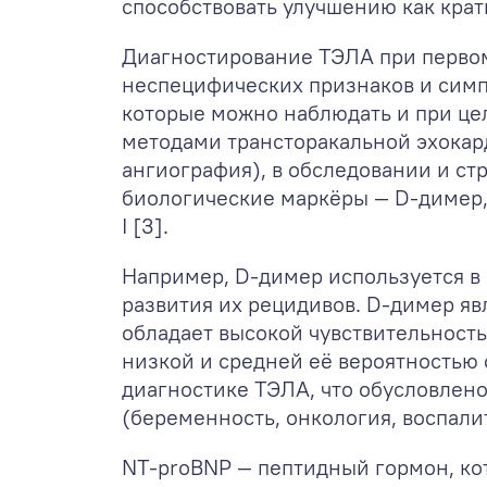
способствовать улучшению как крат
Диагностирование ТЭЛА при первом
неспецифических признаков и симпто
которые можно наблюдать и при це
методами трансторакальной эхокар
ангиография), в обследовании и с
биологические маркёры — D-димер,
I [3].
Например, D-димер используется в
развития их рецидивов. D-димер я
обладает высокой чувствительность
низкой и средней её вероятностью
диагностике ТЭЛА, что обусловлен
(беременность, онкология, воспали
NT-proBNP — пептидный гормон, ко