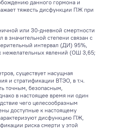
вобождению данного гормона и
тражает тяжесть дисфункции ПЖ при
ьничной или 30-дневной смертности
ыл в значительной степени связан с
верительный интервал (ДИ) 95%,
ых нежелательных явлений (ОШ 3,65;
тров, существует насущная
я и стратификации ВТЭО, в т.ч.
ть точным, безопасным,
днако в настоящее время ни один
едствие чего целесообразным
ены доступные к настоящему
характеризуют дисфункцию ПЖ,
фикации риска смерти у этой