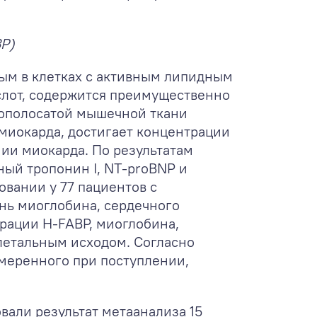
BP)
ым в клетках с активным липидным
слот, содержится преимущественно
чнополосатой мышечной ткани
 миокарда, достигает концентрации
мии миокарда. По результатам
ный тропонин I, NT-proBNP и
овании у 77 пациентов с
нь миоглобина, сердечного
трации H-FABP, миоглобина,
 летальным исходом. Согласно
меренного при поступлении,
овали результат метаанализа 15