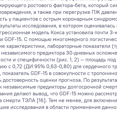
мирующего ростового фактора-бета, который си
овреждения, а также при перегрузке ПЖ давл
сть у пациентов с острым коронарным синдром
 результаты исследования, в котором оценивалас
грессионная модель Кокса установила почти 3-
 GDF-15. С помощью многомерного логистическ
е характеристики, лабораторные показатели (т
е независимого предиктора 30-дневных осложне
ости и специфичности (рис. 1, 2) — площадь под
ию с 0,72 (ДИ 95% 0,63-0,80) для сердечного т
м, показатель GDF-15 в совокупности с тропонин
 достоверность оценки прогноза. По результат
к независимые предикторы долгосрочной смертн
ания делают вывод, что GDF-15 можно рассмо
 смерти ТЭЛА [16]. Тем не менее, для включен
шие исследования в области применения данно