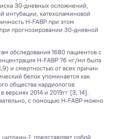
риска 30-дневных осложнений,
ой интубации, катехоламиновой
фичность H-FABP при этом
 при прогнозировании 30-дневной
атам обследования 1680 пациентов с
концентрация H-FABP ?6 нг/мл была
,9) и смертностью от всех причин
ический белок упоминается как
го общества кардиологов
 версиях 2014 и 2019гг [3, 14].
овательно, с помощью H-FABP можно
цитокин-1, представляет собой