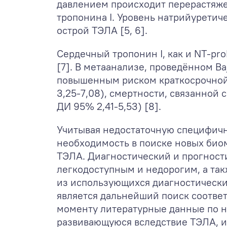
давлением происходит перерастяже
тропонина I. Уровень натрийуретич
острой ТЭЛА [5, 6].
Сердечный тропонин I, как и NT-p
[7]. В метаанализе, проведённом Ba
повышенным риском краткосрочной 
3,25-7,08), смертности, связанной
ДИ 95% 2,41-5,53) [8].
Учитывая недостаточную специфичн
необходимость в поиске новых биом
ТЭЛА. Диагностический и прогност
легкодоступным и недорогим, а так
из использующихся диагностических
является дальнейший поиск соотве
моменту литературные данные по 
развивающуюся вследствие ТЭЛА, и