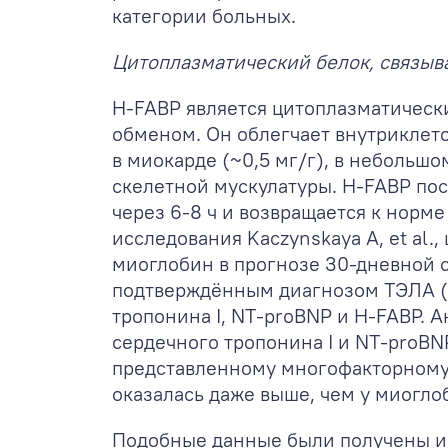
категории больных.
Цитоплазматический белок, связыв
H-FABP является цитоплазматическ
обменом. Он облегчает внутриклет
в миокарде (~0,5 мг/г), в небольш
скелетной мускулатуры. H-FABP пос
через 6-8 ч и возвращается к норм
исследования Kaczynskaya A, et al
миоглобин в прогнозе 30-дневной с
подтверждённым диагнозом ТЭЛА (с
тропонина I, NT-proBNP и H-FABP. 
сердечного тропонина I и NT-proB
представленному многофакторному 
оказалась даже выше, чем у миоглоб
Подобные данные были получены и в 