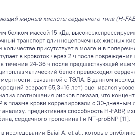
ающий жирные кислоты сердечного типа (H-FA
им белком массой 15 кДа, высокоэкспрессируем
очный транспорт длинноцепочечных жирных ки
ом количестве присутствует в мозге и в попере
тупает в кровоток через 2 ч после повреждения
е в течение 24-36 ч после предшествующей ише
., цитоплазматический белок превосходил сердеч
мертности, связанной с ТЭЛА. В данном исслед
редний возраст 65,3±16 лет) оценивался урове
Анализ соотношения рисков показал, что концен
NP в плазме крови коррелировали с 30-дневным
анализу, предиктивная способность H-FABP, из
ина, сердечного тропонина I и NT-proBNP [11].
исследовании Bajaj А, et al., которые опублик