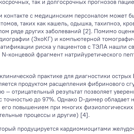
косрочных, так и долгосрочных прогнозов пацие
 контакте с медицинским персоналом может бы
мов, таких как кашель, одышка, тахипноэ, кров
лом ряде других заболеваний [2]. Помимо оцен
диографии (ЭхоКГ) и компьютерной томографи
тратификации риска у пациентов с ТЭЛА нашли 
 N-концевой фрагмент натрийуретического пепт
 клинической практике для диагностики острых
вляется продуктом расщепления фибринового сг
ю — отрицательный результат позволяет уверен
 с точностью до 97%. Однако D-димер обладает
о его повышением при многих физиологических 
тельные процессы и другие) [4].
торый продуцируется кардиомиоцитами желудоч