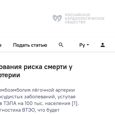
е
Подать статью
Ру
ования риска смерти у
ртерии
омбоэмболия лёгочной артерии
осудистых заболеваний, уступая
 ТЭЛА на 100 тыс. населения [1].
ностика ВТЭО, что будет