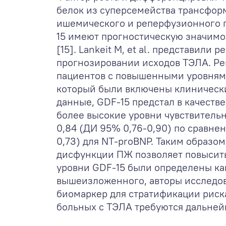
белок из суперсемейства трансфор
ишемического и реперфузионного п
15 имеют прогностическую значимо
[15]. Lankeit M, et al. представили
прогнозировании исходов ТЭЛА. Ре
пациентов с повышенными уровнями
который были включены клинически
данные, GDF-15 предстал в качеств
более высокие уровни чувствительн
0,84 (ДИ 95% 0,76-0,90) по сравнен
0,73) для NT-proBNP. Таким образо
дисфункции ПЖ позволяет повысить
уровни GDF-15 были определены ка
вышеизложенного, авторы исследов
биомаркер для стратификации риска
больных с ТЭЛА требуются дальней