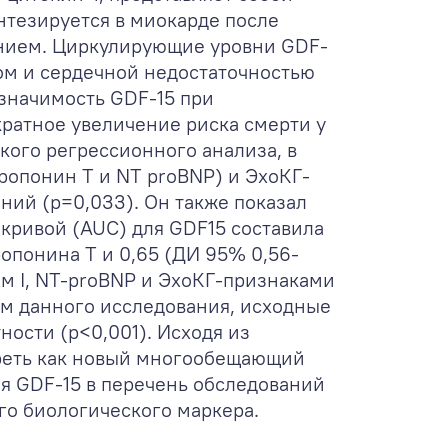
нтезируется в миокарде после
ением. Циркулирующие уровни GDF-
ом и сердечной недостаточностью
ь значимость GDF-15 при
кратное увеличение риска смерти у
ого регрессионного анализа, в
ропонин T и NT proBNP) и ЭхоКГ-
ний (р=0,033). Он также показал
 кривой (AUC) для GDF15 составила
ропонина T и 0,65 (ДИ 95% 0,56-
ом I, NT-proBNP и ЭхоКГ-признаками
ам данного исследования, исходные
ости (р<0,001). Исходя из
треть как новый многообещающий
ия GDF-15 в перечень обследований
го биологического маркера.