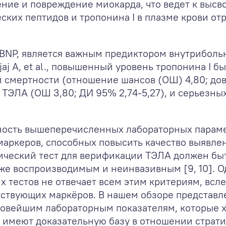
ние и повреждение миокарда, что ведет к выс
еских пептидов и тропонина I в плазме крови о
roBNP, является важным предиктором внутрибол
jaj A, et al., повышенный уровень тропонина I б
смертности (отношение шансов (ОШ) 4,80; до
 с ТЭЛА (ОШ 3,80; ДИ 95% 2,74-5,27), и серьезн
ость вышеперечисленных лабораторных параме
аркеров, способных повысить качество выявлени
ический тест для верификации ТЭЛА должен бы
же воспроизводимым и неинвазивным [9, 10]. О
 тестов не отвечает всем этим критериям, всл
тствующих маркёров. В нашем обзоре представл
новейшим лабораторным показателям, которые 
 имеют доказательную базу в отношении страти