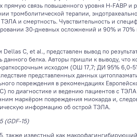
 прямую связь повышенного уровня H-FABP и 
ении тромболитической терапии, эндотрахеальн
 ТЭЛА и смертность. Чувствительность и специ
ировании 30-дневных осложнений и 90% и 70%
Dellas C, et al., представлен вывод по результ
 данного белка. Авторы пришли к выводу, что 
раткосрочным исходом (ОШ 17,7; ДИ 95% 6,0-51
 Вследствие представленных данных цитоплазмат
ного повреждения в рекомендациях Европейско
SC) по диагностике и ведению пациентов с ТЭЛА в
анним маркёром повреждения миокарда и, след
тическую информацию об острой ТЭЛА.
5 (GDF-15)
5, также известный как макрофагингибирующий 