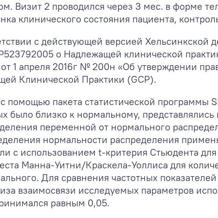
м. Визит 2 проводился через 3 мес. в форме т
нка клинического состояния пациента, контрол
етствии с действующей версией Хельсинкской 
Р523792005 о Надлежащей клинической практик
от 1 апреля 2016г № 200н «Об утверждении пр
щей Клинической Практики (GCP).
 с помощью пакета статистической программы 
 было близко к нормальному, представлялись к
ределения переменной от нормального распреде
еделения нормальности распределения примен
ли с использованием t-критерия Стьюдента для
ста Манна-Уитни/Краскела-Уоллиса для колич
ального. Для сравнения частотных показателе
иза взаимосвязи исследуемых параметров испо
принимался равным 0,05.