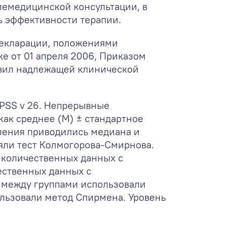
елемедицинской консультации, в
ь эффективности терапии.
декларации, положениями
е от 01 апреля 2006, Приказом
авил надлежащей клинической
SPSS v 26. Непрерывные
ак среднее (M) ± стандартное
ления приводились медиана и
яли тест Колмогорова-Смирнова.
 количественных данных с
ественных данных с
й между группами использовали
льзовали метод Спирмена. Уровень