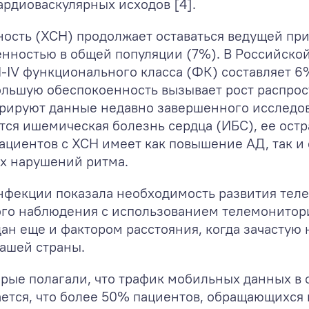
ардиоваскулярных исходов [4].
ность (ХСН) продолжает оставаться ведущей пр
енностью в общей популяции (7%). В Российско
I-IV функционального класса (ФК) составляет 6
Большую обеспокоенность вызывает рост распро
стрируют данные недавно завершенного исслед
ся ишемическая болезнь сердца (ИБС), ее остр
ациентов с ХСН имеет как повышение АД, так и
х нарушений ритма.
фекции показала необходимость развития тел
ого наблюдения с использованием телемонито
дан еще и фактором расстояния, когда зачасту
нашей страны.
орые полагали, что трафик мобильных данных в 
итается, что более 50% пациентов, обращающихся