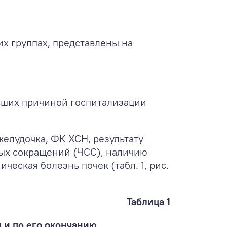
х группах, представлены на
вших причиной госпитализации
желудочка, ФК ХСН, результату
ных сокращений (ЧСС), наличию
еская болезнь почек (табл. 1, рис.
Таблица 1
 и по его окончанию