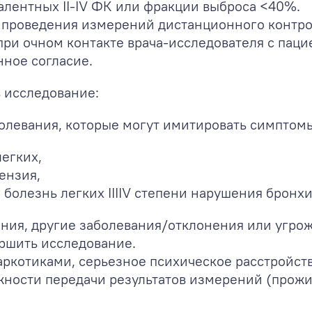
алентных II-IV ФК или фракции выброса <40%.
 проведения измерений дистанционного контр
и очном контакте врача-исследователя с пацие
ное согласие.
 исследование:
левания, которые могут имитировать симптомы 
егких,
ензия,
 болезнь легких IIIIV степени нарушения бронх
ния, другие заболевания/отклонения или угро
ершить исследование.
ркотиками, серьезное психическое расстройств
жности передачи результатов измерений (прожи