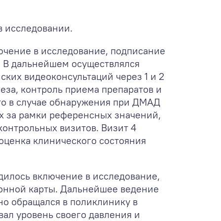
в исследовании.
ючение в исследование, подписание
. В дальнейшем осуществлялся
ких видеоконсультаций через 1 и 2
еза, контроль приема препаратов и
то в случае обнаружения при ДМАД
их за рамки референсных значений,
контрольных визитов. Визит 4
 оценка клинического состояния
одилось включение в исследование,
онной карты. Дальнейшее ведение
но обращался в поликлинику в
вал уровень своего давления и