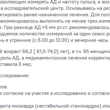
воляющим измерять АД и частоту пульса, и во
 в исследовательский центр. Основываясь на ре
ектировать ранее назначенное лечение. Для по
рекомендовалось выполнять не менее трех изме
 При разнице АД >5 мм рт.ст. рекомендовалось
ндуемое количество измерений за один сеанс р
в утренние (с 6.00 до 12.00) и вечерние часы (
возраст 66,2 [ 61,0-74,0] лет), в т.ч. 95 женщи
роль АД, а медикаментозное лечение корректи
тавила 3 мес.
сследование:
лов.
согласие на участие в исследовании и согласи
аркта миокарда (нестабильной стенокардии) ил