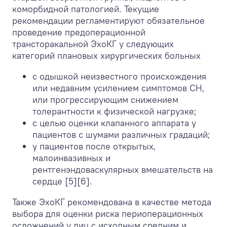
коморбидной патологией. Текущие
рекомендации регламентируют обязательное
проведение предоперационной
трансторакальной ЭхоКГ у следующих
категорий плановых хирургических больных
с одышкой неизвестного происхождения
или недавним усилением симптомов СН,
или прогрессирующим снижением
толерантности к физической нагрузке;
с целью оценки клапанного аппарата у
пациентов с шумами различных градаций;
у пациентов после открытых,
малоинвазивных и
рентгенэндоваскулярных вмешательств на
сердце [5][6].
Также ЭхоКГ рекомендована в качестве метода
выбора для оценки риска периоперационных
осложнений у лиц с исходным средним и