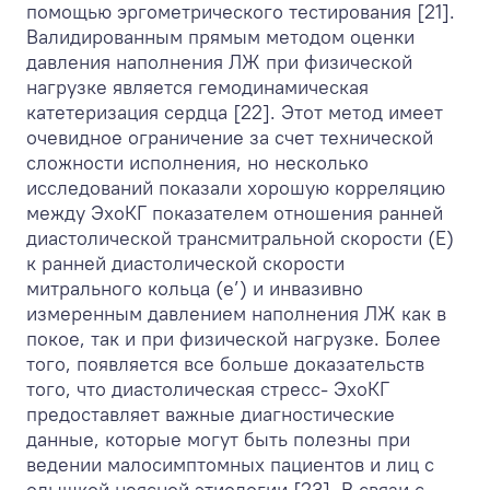
помощью эргометрического тестирования [21].
Валидированным прямым методом оценки
давления наполнения ЛЖ при физической
нагрузке является гемодинамическая
катетеризация сердца [22]. Этот метод имеет
очевидное ограничение за счет технической
сложности исполнения, но несколько
исследований показали хорошую корреляцию
между ЭхоКГ показателем отношения ранней
диастолической трансмитральной скорости (E)
к ранней диастолической скорости
митрального кольца (e’) и инвазивно
измеренным давлением наполнения ЛЖ как в
покое, так и при физической нагрузке. Более
того, появляется все больше доказательств
того, что диастолическая стресс- ЭхоКГ
предоставляет важные диагностические
данные, которые могут быть полезны при
ведении малосимптомных пациентов и лиц с
одышкой неясной этиологии [23]. В связи с