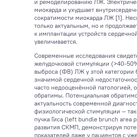
и ремоделированию ЛЖ. Электричес
миокарда и ухудшает внутрисердеч
сократимости миокарда ЛЖ [1]. Нес
только актуальным, но и продолжае
к имплантации устройств сердечной
увеличивается.
Современные исследования свидете
желудочковой стимуляции (>40-50%
выброса (ФВ) ЛЖ у этой категории
значимой сердечной недостаточност
часто недооценённой патологией, о
обратимы. Потенциальная обратимо
актуальность современной диагнос
физиологической стимуляции — таки
пучка Гиса (left bundle brunch area
развития СКМП, демонстрируя пот
показателей даже у пациентов с уж