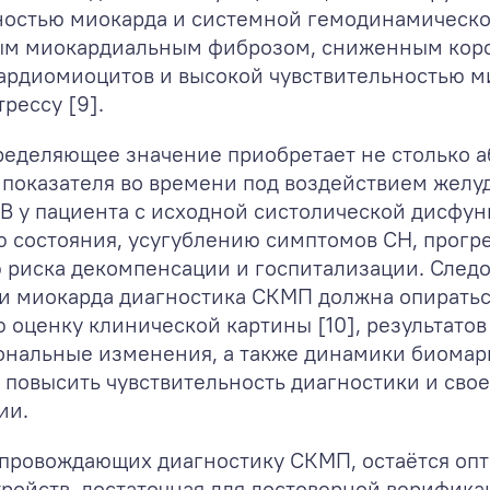
ностью миокарда и системной гемодинамическо
ым миокардиальным фиброзом, сниженным кор
ардиомиоцитов и высокой чувствительностью м
рессу [9].
ределяющее значение приобретает не столько 
 показателя во времени под воздействием желу
В у пациента с исходной систолической дисфу
 состояния, усугублению симптомов СН, прогр
иска декомпенсации и госпитализации. Следов
 миокарда диагностика СКМП должна опираться
 оценку клинической картины [10], результато
нальные изменения, а также динамики биомарке
 повысить чувствительность диагностики и сво
ии.
опровождающих диагностику СКМП, остаётся оп
ройств, достаточная для достоверной верифика