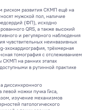
м риском развития СКМП ещё на
тносят мужской пол, наличие
редсердий (ФП), исходно
рованного QRS, а также высокий
ктивного и регулярного наблюдения
ия чувствительных неинвазивных
ng-эхокардиография, трёхмерная
ансная томография с отслеживанием
ы СКМП на ранних этапах
одоступными в рутинной практике
на диссинхронного
 левой ножки пучка Гиса,
азом, изучение механизмов
ерностей патологического