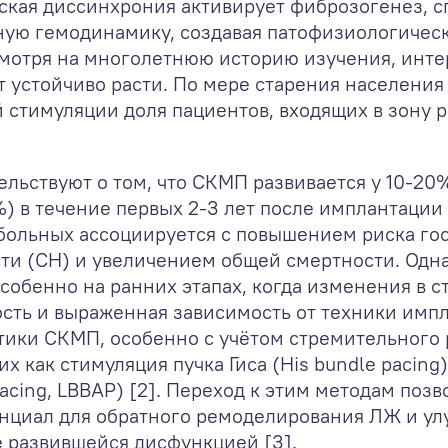
кая диссинхрония активирует фиброзогенез, 
ную гемодинамику, создавая патофизиологичес
мотря на многолетнюю историю изучения, интер
т устойчиво расти. По мере старения населени
 стимуляции доля пациентов, входящих в зону 
льствуют о том, что СКМП развивается у 10-20
) в течение первых 2-3 лет после имплантации
 больных ассоциируется с повышением риска го
и (СН) и увеличением общей смертности. Однак
собенно на ранних этапах, когда изменения в 
сть и выраженная зависимость от техники имп
тики СКМП, особенно с учётом стремительного 
х как стимуляция пучка Гиса (His bundle pacing
 pacing, LBBAP) [2]. Переход к этим методам по
енциал для обратного ремоделирования ЛЖ и у
е развившейся дисфункцией [3].