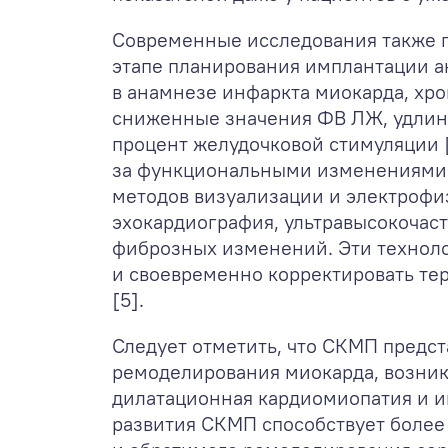
Современные исследования также п
этапе планирования имплантации а
в анамнезе инфаркта миокарда, хр
сниженные значения ФВ ЛЖ, удлине
процент желудочковой стимуляции [
за функциональными изменениями 
методов визуализации и электрофиз
эхокардиография, ультравысокочас
фиброзных изменений. Эти техноло
и своевременно корректировать те
[5].
Следует отметить, что СКМП предс
ремоделирования миокарда, возника
дилатационная кардиомиопатия и и
развития СКМП способствует более