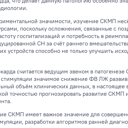
дца, что делает данную патологию особенно зн
рдиологии.
риментальной значимости, изучение СКМП несё
урсами, поскольку осложнения, связанные с по
астоту госпитализаций и потребность в реимпла
цированной СН за счёт раннего вмешательств
х устройств способно не только улучшить исхо
карда считается ведущим звеном в патогенезе 
 стимуляции значимое снижение ФВ ЛЖ развива
ьный объём клинических данных, в настоящее 
кой точностью прогнозировать развитие СКМП и
нта.
ние СКМП имеет важное значение для совершенс
имуляции, разработки алгоритмов ранней диагн