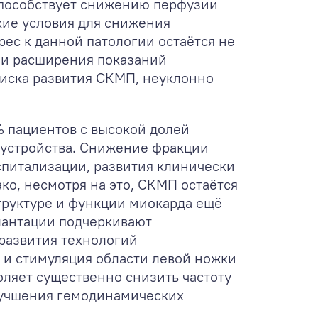
способствует снижению перфузии
кие условия для снижения
ес к данной патологии остаётся не
я и расширения показаний
риска развития СКМП, неуклонно
% пациентов с высокой долей
 устройства. Снижение фракции
спитализации, развития клинически
о, несмотря на это, СКМП остаётся
структуре и функции миокарда ещё
лантации подчеркивают
развития технологий
) и стимуляция области левой ножки
зволяет существенно снизить частоту
лучшения гемодинамических