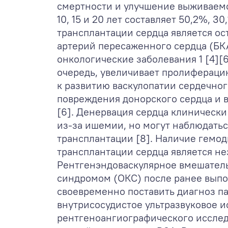
смертности и улучшение выживаемо
10, 15 и 20 лет составляет 50,2%, 
трансплантации сердца является ос
артерий пересаженного сердца (БКА
онкологические заболевания
1
[4][
очередь, увеличивает пролифераци
к развитию васкулопатии сердечног
повреждения донорского сердца и 
[6]. Денервация сердца клинически
из-за ишемии, но могут наблюдатьс
трансплантации [8]. Наличие гемо
трансплантации сердца является н
Рентгенэндоваскулярное вмешатель
синдромом (ОКС) после ранее выпо
своевременно поставить диагноз п
внутрисосудистое ультразвуковое 
рентгеноангиографического исслед