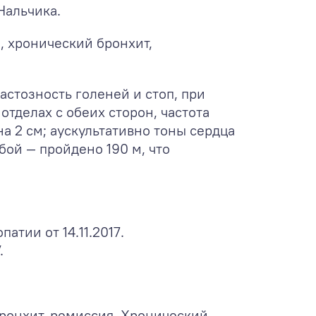
Нальчика.
2
, хронический бронхит,
астозность голеней и стоп, при
тделах с обеих сторон, частота
а 2 см; аускультативно тоны сердца
бой — пройдено 190 м, что
тии от 14.11.2017.
.
бронхит, ремиссия. Хронический