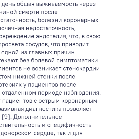
 день общая выживаемость через
ричиной смерти после
остаточность, болезни коронарных
почечная недостаточность,
овреждение эндотелия, что, в свою
росвета сосудов, что приводит
 одной из главных причин
текают без болевой симптоматики
ипиентов не возникает стенокардии
ктом нижней стенки после
ртериях у пациентов после
в отдаленном периоде наблюдения.
у пациентов с острым коронарным
азивная диагностика позволяет
 [9]. Дополнительное
ствительность и специфичность
донорском сердце, так и для