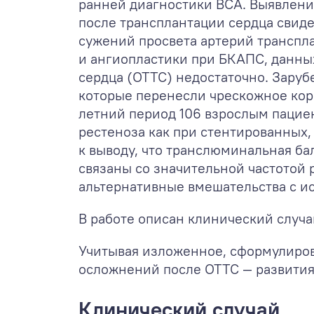
ранней диагностики ВСА. Выявлени
после трансплантации сердца свид
сужений просвета артерий транспла
и ангиопластики при БКАПС, данны
сердца (ОТТС) недостаточно. Заруб
которые перенесли чрескожное коро
летний период 106 взрослым пацие
рестеноза как при стентированных,
к выводу, что транслюминальная ба
связаны со значительной частотой 
альтернативные вмешательства с ис
В работе описан клинический случа
Учитывая изложенное, сформулирова
осложнений после ОТТС — развития
Клинический случай