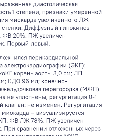
 выраженная диастолическая
ость 1 степени, признаки умеренной
ция миокарда увеличенного ЛЖ
 стенки. Диффузный гипокинез
м. ФВ 20%. ПЖ увеличен
к. Первый-левый.
осложнился перикардиальной
а электрокардиографии (ЭКГ):
хоКГ корень аорты 3,0 см; ЛП
см; КДО 96 мл; конечно-
межжелудочковая перегородка (МЖП)
ана не уплотнены, регургитация 0-1
ый клапан: не изменен. Регургитация
ии миокарда — визуализируется
МЖП. ФВ ЛЖ 73%. ПЖ увеличен
. При сравнении отложенных через