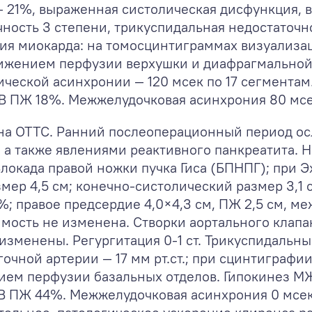
 — 21%, выраженная систолическая дисфункция,
ность 3 степени, трикуспидальная недостаточн
ия миокарда: на томосцинтиграммах визуализа
нижением перфузии верхушки и диафрагмальной
ической асинхронии — 120 мсек по 17 сегмента
В ПЖ 18%. Межжелудочковая асинхрония 80 мсе
лнена ОТТС. Ранний послеоперационный период 
а также явлениями реактивного панкреатита. Н
Блокада правой ножки пучка Гиса (БПНПГ); при Э
мер 4,5 см; конечно-систолический размер 3,1 
%; правое предсердие 4,0×4,3 см, ПЖ 2,5 см, 
ратимость не изменена. Створки аортального клап
 изменены. Регургитация 0-1 ст. Трикуспидальн
егочной артерии — 17 мм рт.ст.; при сцинтиграф
ием перфузии базальных отделов. Гипокинез 
В ПЖ 44%. Межжелудочковая асинхрония 0 мсек