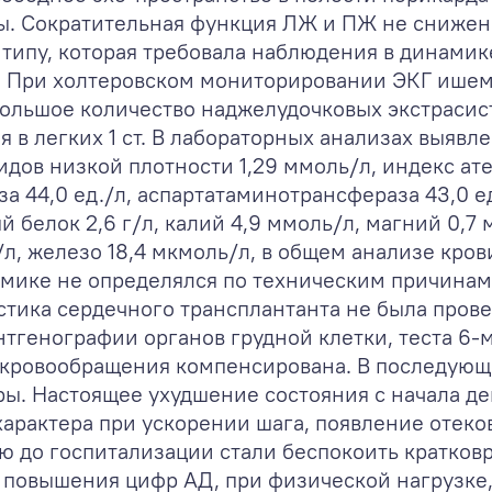
. Сократительная функция ЛЖ и ПЖ не снижена
типу, которая требовала наблюдения в динамик
. При холтеровском мониторировании ЭКГ ише
ольшое количество наджелудочковых экстрасис
я в легких 1 ст. В лабораторных анализах выяв
идов низкой плотности 1,29 ммоль/л, индекс ат
а 44,0 ед./л, аспартатаминотрансфераза 43,0 ед
 белок 2,6 г/л, калий 4,9 ммоль/л, магний 0,7 
л, железо 18,4 мкмоль/л, в общем анализе кров
амике не определялся по техническим причинам
тика сердечного трансплантанта не была прове
нтгенографии органов грудной клетки, теста 6
 кровообращения компенсирована. В последующ
. Настоящее ухудшение состояния с начала дек
арактера при ускорении шага, появление отеко
ю до госпитализации стали беспокоить кратков
 повышения цифр АД, при физической нагрузке,