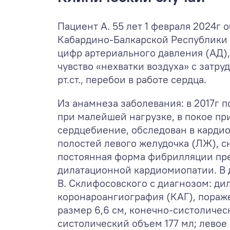
Пациент А. 55 лет 1 февраля 2024г
Кабардино-Балкарской Республики 
цифр артериального давления (АД),
чувство «нехватки воздуха» с затр
рт.ст., перебои в работе сердца.
Из анамнеза заболевания: в 2017г 
при малейшей нагрузке, в покое п
сердцебиение, обследован в карди
полостей левого желудочка (ЛЖ), 
постоянная форма фибрилляции пред
дилатационной кардиомиопатии. В д
В. Склифосовского с диагнозом: д
коронароангиография (КАГ), пораж
размер 6,6 см, конечно-систоличес
систолический объем 177 мл; левое 