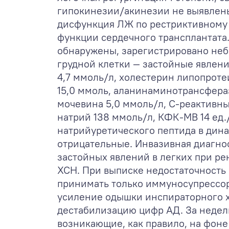
гипокинезии/акинезии не выявлены
дисфункция ЛЖ по рестриктивному 
функции сердечного трансплантата
обнаружены, зарегистрировано неб
грудной клетки — застойные явлени
4,7 ммоль/л, холестерин липопроте
15,0 ммоль, аланинаминотрансфераз
мочевина 5,0 ммоль/л, С-реактивный
натрий 138 ммоль/л, КФК-МВ 14 ед./
натрийуретического пептида в дин
отрицательные. Инвазивная диагнос
застойных явлений в легких при ре
ХСН. При выписке недостаточность
принимать только иммуносупрессоры
усиление одышки инспираторного х
дестабилизацию цифр АД. За недел
возникающие, как правило, на фоне