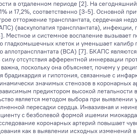
сти в отдаленном периоде [2]. На сегодняшний
30,1% и 17,2%, соответственно [3-5]. Основной п
трое отторжение трансплантата, сердечная нед
ПС) (васкулопатия трансплантата), инфекции, 
6]. Местное и системное воспаление вызывает п
ю гладкомышечных клеток и уменьшает калибр п
о аллотрансплантата (ВСА) [7]. БКАПС являются
в силу отсутствия афферентной иннервации про
 важна, поскольку она объясняет, почему у рец
я брадикардия и гипотония, связанные с инфар
динамически значимых стенозов в коронарных а
езависимым предиктором высокой летальности 
ство является методом выбора при выявлении 
лненной пересадки сердца. Инвазивная и неинв
ациенту с безболевой формой ишемии миокарда
исследование коронарных артерий повышает чув
ования как в выявлении исходных изменений в 