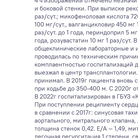
4 ч изображений отмечено незначи
и боковой стенки. При выписке реко
раз/сут.; микофеноловая кислота 7
100 мг/сут., валганцикловир 450 мг 
раз/сут. до 1 года, периндоприл 5 мг
года, розувастатин 10 мг 1 раз/сут
общеклинические лабораторные и и
проводилась по техническим причин
комплаентностью госпитализаций д
выезжал в центр трансплантологи
принимал. В 2019г пациента вновь 
при ходьбе до 350-400 м. С 2020г 
В 2022г госпитализирован в ГБУЗ «
При поступлении реципиенту сердц
в сравнении с 2017г: синусовая тах
аортального, митрального клапана,
толщина стенок 0,42. Е/А — 1,49, м
легочная регургитация 1 степени, 