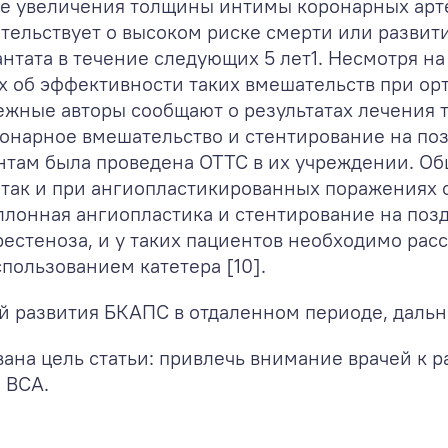
е увеличения толщины интимы коронарных артер
етельствует о высоком риске смерти или разви
нтата в течение следующих 5 лет
1
. Несмотря н
х об эффективности таких вмешательств при ор
ежные авторы сообщают о результатах лечения т
нарное вмешательство и стентирование на позд
нтам была проведена ОТТС в их учреждении. О
 так и при ангиопластикированных поражениях с
ллонная ангиопластика и стентирование на поз
рестеноза, и у таких пациентов необходимо рас
пользованием катетера [10].
й развития БКАПС в отдаленном периоде, дальн
на цель статьи: привлечь внимание врачей к р
 ВСА.