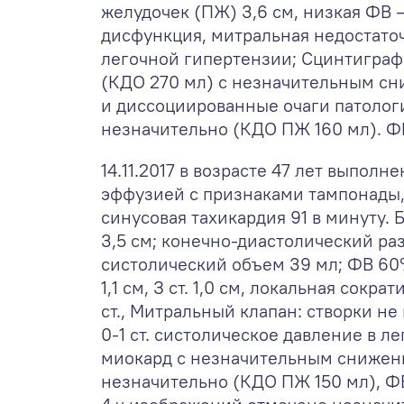
желудочек (ПЖ) 3,6 см, низкая ФВ
дисфункция, митральная недостаточ
легочной гипертензии; Сцинтиграф
(КДО 270 мл) с незначительным с
и диссоциированные очаги патолог
незначительно (КДО ПЖ 160 мл). Ф
14.11.2017 в возрасте 47 лет выпо
эффузией с признаками тампонады, 
синусовая тахикардия 91 в минуту. 
3,5 см; конечно-диастолический раз
систолический объем 39 мл; ФВ 60
1,1 см, З ст. 1,0 см, локальная сок
ст., Митральный клапан: створки не
0-1 ст. систолическое давление в л
миокард с незначительным снижен
незначительно (КДО ПЖ 150 мл), Ф