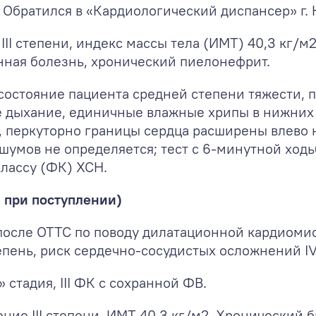
. Обратился в «Кардиологический диспансер» г. 
II степени, индекс массы тела (ИМТ) 40,3 кг/м
нная болезнь, хронический пиелонефрит.
состояние пациента средней степени тяжести, п
е дыхание, единичные влажные хрипы в нижних о
 перкуторно границы сердца расширены влево н
шумов не определяется; тест с 6-минутной ходь
лассу (ФК) ХСН.
 при поступлении)
осле ОТТС по поводу дилатационной кардиомиопа
епень, риск сердечно-сосудистых осложнений IV
стадия, III ФК с сохранной ФВ.
ие III степени, ИМТ 40,3 кг/м
2
. Хронический 