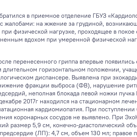
 обратился в приемное отделение ГБУЗ «Кардио
с жалобами: на жжение за грудиной, возникаю
 при физической нагрузке, проходящее в покое 
удненным вдохом при умеренной физической наг
после перенесенного гриппа впервые появились
ри длительном горизонтальном положении, учащ
ологическом диспансере. Выявлена при эхокард
снижение фракции выброса (ФВ), нарушение рит
сердий, неполная блокада левой ножки пучка Г
екабре 2017г находился на стационарном лечен
илатационная кардиомиопатия. При поступлении
ения коронарных сосудов не выявлено. При Эхо
кий размер 5,9 см, конечно-диастолический объ
предсердие (ЛП): 4,7 см, объем 130 мл; правое