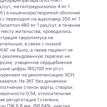
радиофармпрепарата из МЖП
/сут.; метилпреднизолон 4 мг 1
АСК) в кишечнорастворимой оболочке
ца с переходом на ацикловир 200 мг 1
бисептол 480 мг 1 раз/сут. в течение
о месту жительства, проводились
нтрация такролимуса не
ительным, в связи с низкой
АГ не было, а также пациент не
ю рекомендованную терапию не
грузке, учащенное сердцебиение
ные цифры 180/100 мм рт.ст.
дозрением на декомпенсацию ХСН.
казался. На ЭКГ без динамики
уплотнение стенок аорты, створок
феричности 0,54, относительная
ая регургитация 1 степени,
 по ПЖ 6,8 мм, ФВ 64%, участки