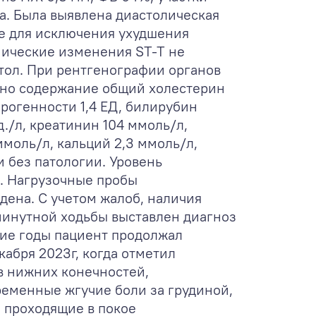
. Была выявлена диастолическая
е для исключения ухудшения
мические изменения ST-T не
тол. При рентгенографии органов
лено содержание общий холестерин
ерогенности 1,4 ЕД, билирубин
./л, креатинин 104 ммоль/л,
ммоль/л, кальций 2,3 ммоль/л,
и без патологии. Уровень
. Нагрузочные пробы
дена. С учетом жалоб, наличия
-минутной ходьбы выставлен диагноз
ие годы пациент продолжал
абря 2023г, когда отметил
в нижних конечностей,
ременные жгучие боли за грудиной,
 проходящие в покое