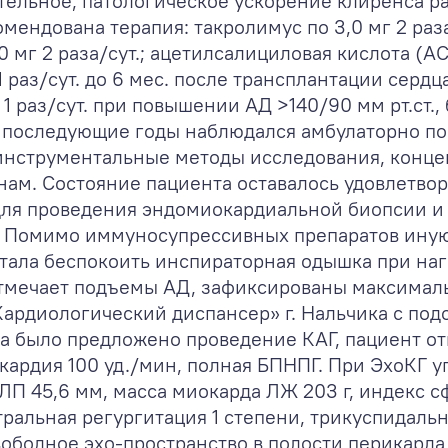
тельное, патологическое ускорение клиренса 
мендована терапия: такролимус по 3,0 мг 2 раза
20 мг 2 раза/сут.; ацетилсалициловая кислота (
1 раз/сут. до 6 мес. после трансплантации серд
 1 раз/сут. при повышении АД >140/90 мм рт.ст., 
. В последующие годы наблюдался амбулаторно п
нструментальные методы исследования, конце
ам. Состояние пациента оставалось удовлетвор
ля проведения эндомиокардиальной биопсии и К
и. Помимо иммуносупрессивных препаратов ину
стала беспокоить инспираторная одышка при на
отмечает подъемы АД, зафиксированы максималь
Кардиологический диспансер» г. Нальчика с по
а было предложено проведение КАГ, пациент от
икардия 100 уд./мин, полная БПНПГ. При ЭхоКГ 
 ЛП 45,6 мм, масса миокарда ЛЖ 203 г, индекс с
итральная регургитация 1 степени, трикуспидальн
свободное эхо-пространство в полости перикарда