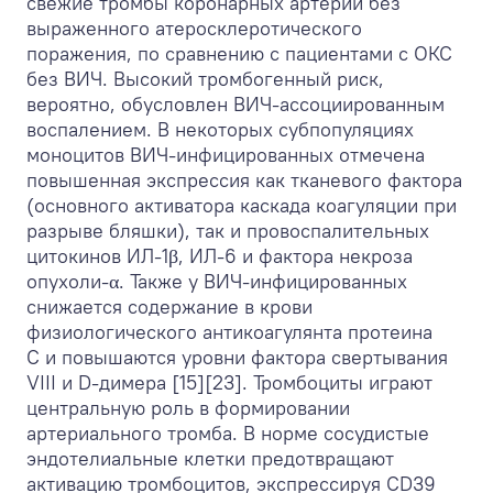
свежие тромбы коронарных артерий без
выраженного атеросклеротического
поражения, по сравнению с пациентами с ОКС
без ВИЧ. Высокий тромбогенный риск,
вероятно, обусловлен ВИЧ-ассоциированным
воспалением. В некоторых субпопуляциях
моноцитов ВИЧ-инфицированных отмечена
повышенная экспрессия как тканевого фактора
(основного активатора каскада коагуляции при
разрыве бляшки), так и провоспалительных
цитокинов ИЛ-1β, ИЛ-6 и фактора некроза
опухоли-α. Также у ВИЧ-инфицированных
снижается содержание в крови
физиологического антикоагулянта протеина
С и повышаются уровни фактора свертывания
VIII и D-димера [15][23]. Тромбоциты играют
центральную роль в формировании
артериального тромба. В норме сосудистые
эндотелиальные клетки предотвращают
активацию тромбоцитов, экспрессируя CD39