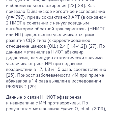
и абдоминального ожирения [22][28]. Как
показало Тайваньское когортное исследование
(n=4797), при высокоактивной АРТ (в основном
2 НИОТ в сочетании с ненуклеозидным
ингибитором обратной транскриптазы (ННИОТ
или ИП) существенно увеличивается риск
развития СД 2 типа (скорректированное
отношение шансов (ОШ) 2,4 [ 1,4-4,2]) [27]. По
данным метаанализа НИОТ абакавир,
диданозин, ламивудин статистически значимо
увеличивают риск ИМ при недавнем
воздействии в 1,7, 1,3 и 1,5 раза, соответственно
[25]. Прирост заболеваемости ИМ при приеме
абакавира в 1,4 раза выявлен в исследовании
RESPOND [29].
Данные о связи ННИОТ эфавиренза
и невирапина с ИМ противоречивы. По
результатам метаанализа Eyawo O, et al. (2019),