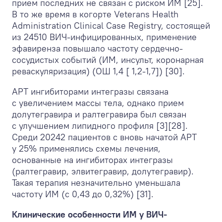
прием последних не связан с риском ИМ [25].
В то же время в когорте Veterans Health
Administration Clinical Case Registry, состоящей
из 24510 ВИЧ-инфицированных, применение
эфавиренза повышало частоту сердечно-
сосудистых событий (ИМ, инсульт, коронарная
реваскуляризация) (ОШ 1,4 [ 1,2-1,7]) [30].
АРТ ингибиторами интегразы связана
с увеличением массы тела, однако прием
долутегравира и ралтегравира был связан
с улучшением липидного профиля [3][28].
Среди 20242 пациентов с вновь начатой АРТ
у 25% применялись схемы лечения,
основанные на ингибиторах интегразы
(ралтегравир, элвитегравир, долутегравир).
Такая терапия незначительно уменьшала
частоту ИМ (с 0,43 до 0,32%) [31].
Клинические особенности ИМ у ВИЧ-