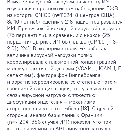
Влияние вирусной нагрузки на частоту ИМ
изучалось в проспективном наблюдении ЛЖВ
из когорты CNICS (n=11324; 8 центров США).
За 10 лет наблюдения у 218 пациентов развился
ИМ. При высокой исходной вирусной нагрузке
(75 перцентиль), в сравнении с низкой (25
перцентиль), риск ИМ был выше (ОР 1,6 [ 1,3-
2,0]) [24]. В экспериментальных работах
величина вирусной нагрузки прямо
коррелировала с плазменной концентрацией
молекул клеточной адгезии (VCAM-1, ICAM-1, Е-
селектина), фактора фон Виллебранда,
и обратно коррелировала со степенью поток-
зависимой вазодилатации, что указывает на
связь вирусной нагрузки с тяжестью
дисфункции эндотелия — механизма
атерогенеза и атеротромбоза [13]. С другой
стороны, анализ базы данных Франции
(n=71204, 663 случая ИМ) показал, что при
контролируемой на АРТ вирусной нагрузке