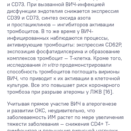
и CD73. При вызванной ВИЧ-инфекцией
дисфункции эндотелия снижается экспрессия
CD39 и CD73, синтез оксида азота
и простациклинов — ингибиторов активации
тромбоцитов. В то же время у ВИЧ-
инфицированных наблюдаются процессы,
активирующие тромбоциты: экспрессия CD62P,
экспозиция фосфатидилсерина и образование
комплексов тромбоцит — Т-клетка. Кроме того,
исследования
in vitro
продемонстрировали
способность тромбоцитов поглощать вирионы
ВИЧ, что приводит к их активации в клеточной
культуре. Все это повышает риск коронарного
тромбоза при разрыве атеромы у ЛЖВ [16].
Учитывая прямое участие ВИЧ в атерогенезе
и развитии ОКС, неудивительно, что
заболеваемость ИМ растет по мере увеличения
тяжести заболевания — снижения CD4+ Т-
лимфоцитов и повышения вирусной нагрузки.