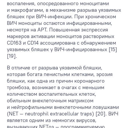
воспаления, опосредованного моноцитами
и макрофагами, в механизме разрыва уязвимых
бляшек при ВИЧ-инфекции. При хроническом
ВИЧ моноциты остаются инфицированными,
несмотря на АРТ. Повышенная экспрессия
маркеров активации моноцитов растворимых
CD163 и CD14 ассоциирована с обнаружением
уязвимых бляшек у ВИЧ-инфицированных [15]
[19].
В отличие от разрыва уязвимой бляшки,
которая богата пенистыми клетками, эрозия
бляшки, как одна из причин коронарного
тромбоза, возникает в очагах с меньшим
количеством воспалительных клеток,
обильным внеклеточным матриксом
и нейтрофильными внеклеточными ловушками
(NET — neutrophil extracellular traps) [20]. ВИЧ
является одним из немногих вирусов,
вызывающих NETоз — программируемую