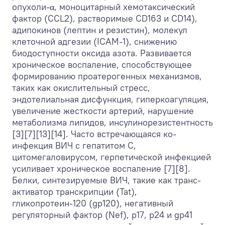
опухоли-α, моноцитарный хемотаксический
фактор (CCL2), растворимые CD163 и CD14),
адипокинов (лептин и резистин), молекул
клеточной адгезии (ICAM-1), снижению
биодоступности оксида азота. Развивается
хроническое воспаление, способствующее
формированию проатерогенных механизмов,
таких как окислительный стресс,
эндотелиальная дисфункция, гиперкоагуляция,
увеличение жесткости артерий, нарушение
метаболизма липидов, инсулинорезистентность
[3][7][13][14]. Часто встречающаяся ко-
инфекция ВИЧ с гепатитом С,
цитомегаловирусом, герпетической инфекцией
усиливает хроническое воспаление [7][8].
Белки, синтезируемые ВИЧ, такие как транс-
активатор транскрипции (Tat),
гликопротеин-120 (gp120), негативный
регуляторный фактор (Nef), p17, p24 и gp41