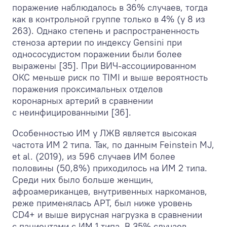
поражение наблюдалось в 36% случаев, тогда
как в контрольной группе только в 4% (у 8 из
263). Однако степень и распространенность
стеноза артерии по индексу Gensini при
однососудистом поражении были более
выражены [35]. При ВИЧ-ассоциированном
ОКС меньше риск по TIMI и выше вероятность
поражения проксимальных отделов
коронарных артерий в сравнении
с неинфицированными [36].
Особенностью ИМ у ЛЖВ является высокая
частота ИМ 2 типа. Так, по данным Feinstein MJ,
et al. (2019), из 596 случаев ИМ более
половины (50,8%) приходилось на ИМ 2 типа.
Среди них было больше женщин,
афроамериканцев, внутривенных наркоманов,
реже применялась АРТ, был ниже уровень
CD4+ и выше вирусная нагрузка в сравнении
с пациентами с ИМ 1 типа. В 35% случаев